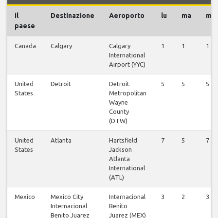
il
Destinazione
Aeroporto
lu
ma
me
paese
Canada
Calgary
Calgary
1
1
1
International
Airport (YYC)
United
Detroit
Detroit
5
5
5
States
Metropolitan
Wayne
County
(DTW)
United
Atlanta
Hartsfield
7
5
7
States
Jackson
Atlanta
International
(ATL)
Mexico
Mexico City
Internacional
3
2
3
Internacional
Benito
Benito Juarez
Juarez (MEX)