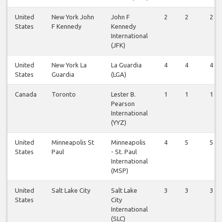
United
New York John
John F
2
2
2
States
F Kennedy
Kennedy
International
(JFK)
United
New York La
La Guardia
4
4
4
States
Guardia
(LGA)
Canada
Toronto
Lester B.
1
1
1
Pearson
International
(YYZ)
United
Minneapolis St
Minneapolis
4
5
5
States
Paul
- St. Paul
International
(MSP)
United
Salt Lake City
Salt Lake
3
3
3
States
City
International
(SLC)