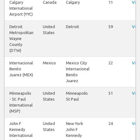
Calgary
Canada
Calgary
11
Visu
International
Airport (YYC)
Detroit
United
Detroit
59
Visu
Metropolitan
States
Wayne
County
(DTW)
Internacional
Mexico
Mexico City
22
Visu
Benito
Internacional
Juarez (MEX)
Benito
Juarez
Minneapolis
United
Minneapolis
51
Visu
- St. Paul
States
St Paul
International
(MSP)
John F
United
New York
24
Visu
Kennedy
States
John F
International
Kennedy