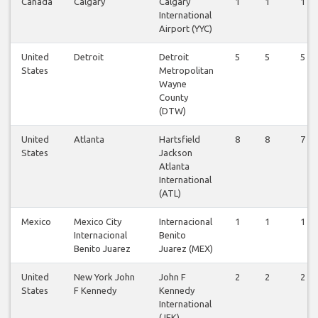
Canada
Calgary
Calgary
1
1
1
International
Airport (YYC)
United
Detroit
Detroit
5
5
5
States
Metropolitan
Wayne
County
(DTW)
United
Atlanta
Hartsfield
8
8
7
States
Jackson
Atlanta
International
(ATL)
Mexico
Mexico City
Internacional
1
1
1
Internacional
Benito
Benito Juarez
Juarez (MEX)
United
New York John
John F
2
2
2
States
F Kennedy
Kennedy
International
(JFK)