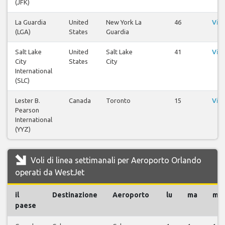
(JFK)
La Guardia
United
New York La
46
Visu
(LGA)
States
Guardia
Salt Lake
United
Salt Lake
41
Visu
City
States
City
International
(SLC)
Lester B.
Canada
Toronto
15
Visu
Pearson
International
(YYZ)
Voli di linea settimanali per Aeroporto Orlando
operati da WestJet
il
Destinazione
Aeroporto
lu
ma
me
paese