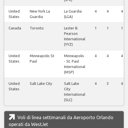
United
New York La
La Guardia
4
4
4
States
Guardia
(LGA)
Canada
Toronto
Lester B.
1
1
1
Pearson
International
(YYZ)
United
Minneapolis St
Minneapolis
4
4
4
States
Paul
- St. Paul
International
(MSP)
United
Salt Lake City
Salt Lake
4
3
4
States
City
International
(SLC)
Voli di linea settimanali da Aeroporto Orlando
operati da WestJet