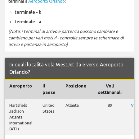
terminal a
Aeroporto Orlando
:
terminale - b
terminale - a
(Nota: i terminal di arrivo e partenza possono cambiare e
cambiano per vari motivi - controlla sempre le schermate di
arrivo e partenza in aeroporto)
In quali località vola WestJet da e verso Aeroporto
Orlando?
Aeroporto
il
Posizione
Voli
V
paese
settimanali
Hartsfield
United
Atlanta
89
Visu
Jackson
States
Atlanta
International
(ATL)