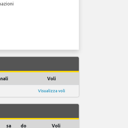
nazioni
nali
Voli
Visualizza voli
sa
do
Voli