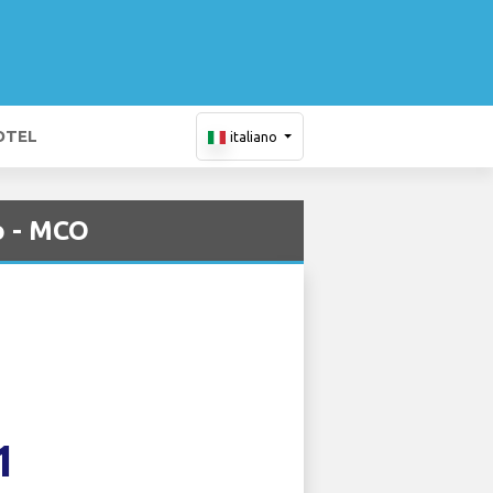
OTEL
italiano
o - MCO
1