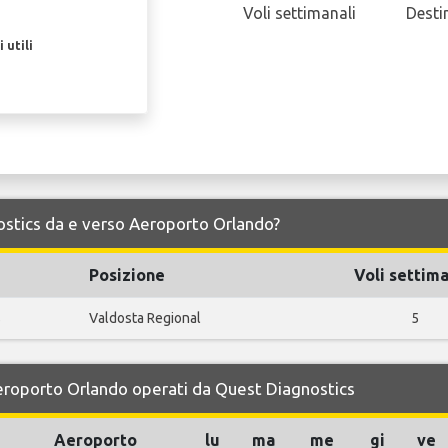
Voli settimanali
Desti
 utili
nostics da e verso Aeroporto Orlando?
Posizione
Voli settima
s
Valdosta Regional
5
Aeroporto Orlando operati da Quest Diagnostics
Aeroporto
lu
ma
me
gi
ve