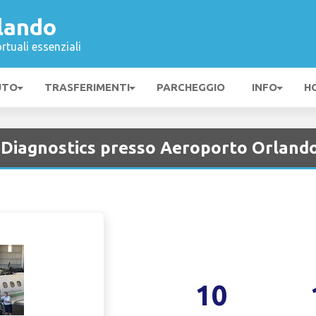
lando
rtuali essenziali
UTO
TRASFERIMENTI
PARCHEGGIO
INFO
H
 Diagnostics presso Aeroporto Orland
10