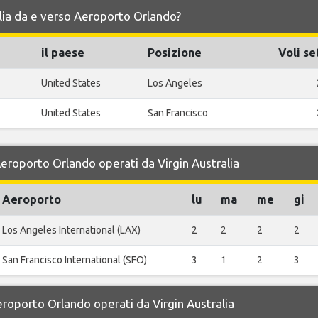
ralia da e verso Aeroporto Orlando?
il paese
Posizione
Voli se
United States
Los Angeles
United States
San Francisco
 Aeroporto Orlando operati da Virgin Australia
Aeroporto
lu
ma
me
gi
Los Angeles International (LAX)
2
2
2
2
San Francisco International (SFO)
3
1
2
3
Aeroporto Orlando operati da Virgin Australia