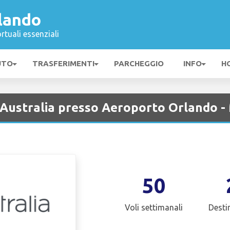
lando
rtuali essenziali
UTO
TRASFERIMENTI
PARCHEGGIO
INFO
H
n Australia presso Aeroporto Orlando 
50
Voli settimanali
Desti