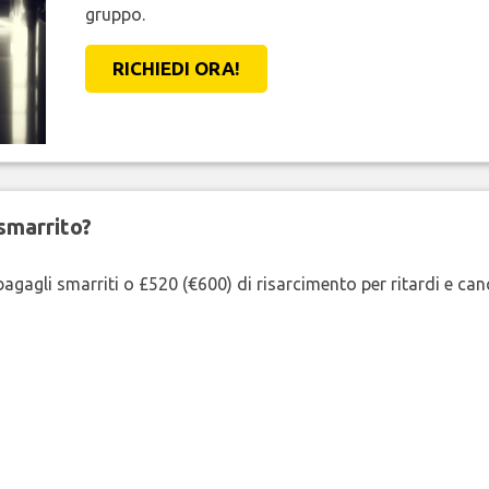
gruppo.
RICHIEDI ORA!
smarrito?
agagli smarriti o £520 (€600) di risarcimento per ritardi e cancel