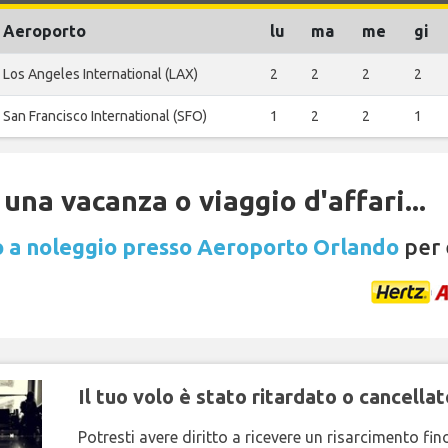
Aeroporto
lu
ma
me
gi
Los Angeles International (LAX)
2
2
2
2
San Francisco International (SFO)
1
2
2
1
una vacanza o viaggio d'affari...
 a noleggio presso Aeroporto Orlando
per 
Il tuo volo è stato ritardato o cancellat
Potresti avere diritto a ricevere un risarcimento fi