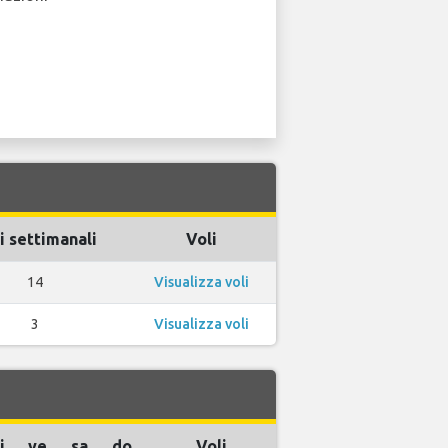
i settimanali
Voli
14
Visualizza voli
3
Visualizza voli
i
ve
sa
do
Voli