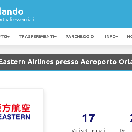
lando
rtuali essenziali
UTO
TRASFERIMENTI
PARCHEGGIO
INFO
H
 Eastern Airlines presso Aeroporto Or
17
Voli settimanali
Desti