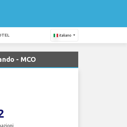
OTEL
italiano
lando - MCO
2
nazioni