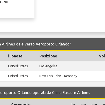
 utili
ern Airlines da e verso Aeroporto Orlando?
il paese
Posizione
Vol
United States
Los Angeles
United States
New York John F Kennedy
 Aeroporto Orlando operati da China Eastern Airlines
Aeroporto
lu
ma
me
g