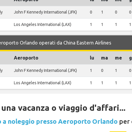
dy
John F Kennedy International (JFK)
0
1
0
0
Los Angeles International (LAX)
1
1
1
1
Aeroporto Orlando operati da China Eastern Airlines
Aeroporto
lu
ma
me
g
dy
John F Kennedy International (JFK)
1
0
1
0
Los Angeles International (LAX)
1
1
1
1
una vacanza o viaggio d'affari...
 a noleggio presso Aeroporto Orlando
per 