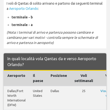
I voli di Qantas di solito arrivano e partono dai seguenti terminal
a
Aeroporto Orlando
:
terminale - b
terminale - a
(Nota: i terminal di arrivo e partenza possono cambiare e
cambiano per vari motivi - controlla sempre le schermate di
arrivo e partenza in aeroporto)
In quali località vola Qantas da e verso Aeroporto
Orlando?
Aeroporto
il
Posizione
Voli
Vol
paese
settimanali
Dallas/Fort
United
Dallas
25
Visual
Worth
States
vol
International
(DFW)