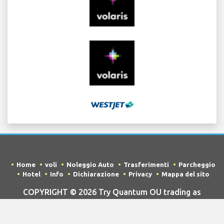
Home
voli
Noleggio Auto
Trasferimenti
Parcheggio
Hotel
Info
Dichiarazione
Privacy
Mappa del sito
COPYRIGHT © 2026 Try Quantum OU trading as
"TripTQ" and mcoorlandoairport.com (also known as
TripTQ Aeroporto Orlando) / All Rights Reserved.