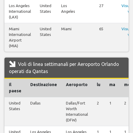
Los Angeles
United
Los
27
Visual
International
States
Angeles
vol
(LAX)
Miami
United
Miami
65
Visual
International
States
vol
Airport
(MIA)
Voli di linea settimanali per Aeroporto Orlando
operati da Qantas
il
Destinazione
Aeroporto
lu
ma
me
paese
United
Dallas
Dallas/Fort
2
1
2
States
Worth
International
(DFW)
United
Los Angeles
Los Angeles
1
1
1