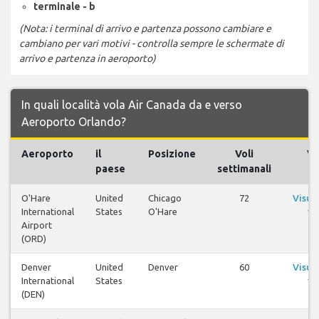
terminale - b
(Nota: i terminal di arrivo e partenza possono cambiare e
cambiano per vari motivi - controlla sempre le schermate di
arrivo e partenza in aeroporto)
In quali località vola Air Canada da e verso
Aeroporto Orlando?
Aeroporto
il
Posizione
Voli
Vo
paese
settimanali
O'Hare
United
Chicago
72
Visua
International
States
O'Hare
vo
Airport
(ORD)
Denver
United
Denver
60
Visua
International
States
vo
(DEN)