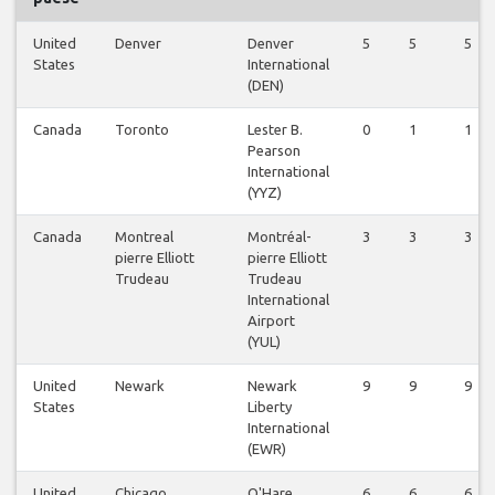
United
Denver
Denver
5
5
5
States
International
(DEN)
Canada
Toronto
Lester B.
0
1
1
Pearson
International
(YYZ)
Canada
Montreal
Montréal-
3
3
3
pierre Elliott
pierre Elliott
Trudeau
Trudeau
International
Airport
(YUL)
United
Newark
Newark
9
9
9
States
Liberty
International
(EWR)
United
Chicago
O'Hare
6
6
6