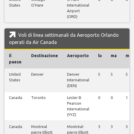
States
O'Hare
International
Airport
(ORD)
Voli di linea settimanali da Aeroporto Orlando
operati da Air Canada
il
Destinazione
Aeroporto
lu
ma
me
paese
United
Denver
Denver
5
5
5
States
International
(DEN)
Canada
Toronto
Lester B.
0
0
1
Pearson
International
(YYZ)
Canada
Montreal
Montréal-
3
3
3
pierre Elliott
pierre Elliott