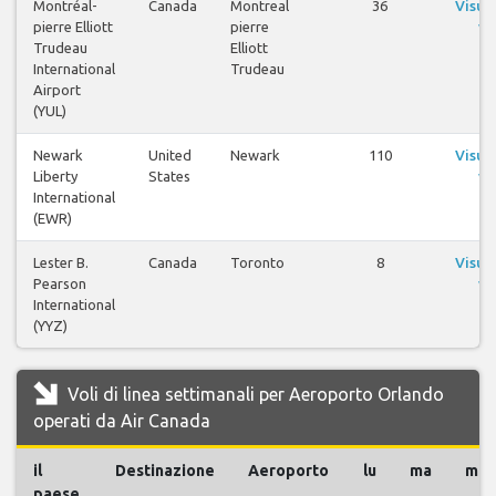
Montréal-
Canada
Montreal
36
Visua
pierre Elliott
pierre
vo
Trudeau
Elliott
International
Trudeau
Airport
(YUL)
Newark
United
Newark
110
Visua
Liberty
States
vo
International
(EWR)
Lester B.
Canada
Toronto
8
Visua
Pearson
vo
International
(YYZ)
Voli di linea settimanali per Aeroporto Orlando
operati da Air Canada
il
Destinazione
Aeroporto
lu
ma
me
paese