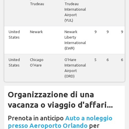
Trudeau
Trudeau
International
Airport
(YUL)
United
Newark
Newark
9
9
9
States
Liberty
International
(EWR)
United
Chicago
O'Hare
5
6
6
States
O'Hare
International
Airport
(ORD)
Organizzazione di una
vacanza o viaggio d'affari...
Prenota in anticipo
Auto a noleggio
presso Aeroporto Orlando
per