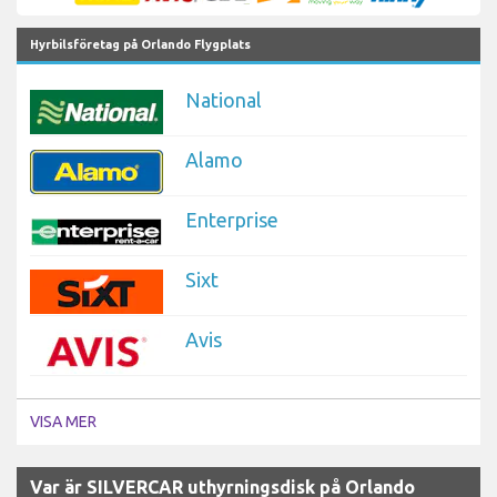
Hyrbilsföretag på Orlando Flygplats
National
Alamo
Enterprise
Sixt
Avis
VISA MER
Var är SILVERCAR uthyrningsdisk på Orlando