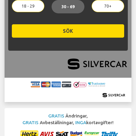
18 - 29
70+
30 - 69
SÖK
GRATIS
Ändringar,
GRATIS
Avbeställningar,
INGA
kortavgifter!