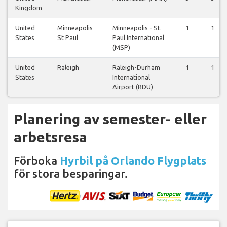
Kingdom
United
Minneapolis
Minneapolis - St.
1
1
States
St Paul
Paul International
(MSP)
United
Raleigh
Raleigh-Durham
1
1
States
International
Airport (RDU)
Planering av semester- eller
arbetsresa
Förboka
Hyrbil på Orlando Flygplats
för stora besparingar.