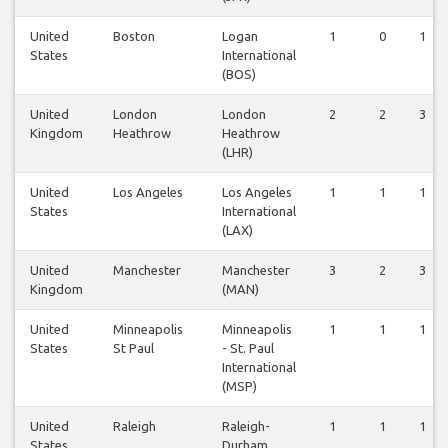
United
Boston
Logan
1
0
1
States
International
(BOS)
United
London
London
2
2
3
Kingdom
Heathrow
Heathrow
(LHR)
United
Los Angeles
Los Angeles
1
1
1
States
International
(LAX)
United
Manchester
Manchester
3
2
3
Kingdom
(MAN)
United
Minneapolis
Minneapolis
1
1
1
States
St Paul
- St. Paul
International
(MSP)
United
Raleigh
Raleigh-
1
1
1
States
Durham