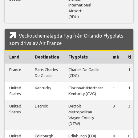
International
Airport
(RDU)
Veckoschemalagda flyg från Orlando Flygplats
som drivs av Air France
Land
Destination
Flygplats
må
ti
France
Paris Charles
Charles De Gaulle
1
1
De Gaulle
(CDG)
United
Kentucky
Cincinnati/Northern
1
1
States
Kentucky (CVG)
United
Detroit
Detroit
3
3
States
Metropolitan
Wayne County
(DTW)
United
Edinburgh
Edinburgh (EDI)
0
0