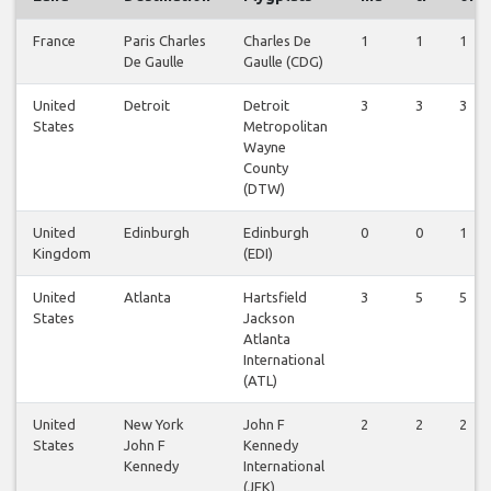
France
Paris Charles
Charles De
1
1
1
De Gaulle
Gaulle (CDG)
United
Detroit
Detroit
3
3
3
States
Metropolitan
Wayne
County
(DTW)
United
Edinburgh
Edinburgh
0
0
1
Kingdom
(EDI)
United
Atlanta
Hartsfield
3
5
5
States
Jackson
Atlanta
International
(ATL)
United
New York
John F
2
2
2
States
John F
Kennedy
Kennedy
International
(JFK)