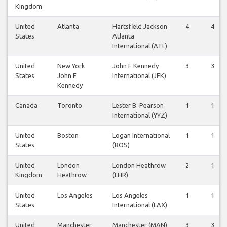
Kingdom
United
Atlanta
Hartsfield Jackson
4
4
States
Atlanta
International (ATL)
United
New York
John F Kennedy
3
3
States
John F
International (JFK)
Kennedy
Canada
Toronto
Lester B. Pearson
1
1
International (YYZ)
United
Boston
Logan International
1
1
States
(BOS)
United
London
London Heathrow
2
1
Kingdom
Heathrow
(LHR)
United
Los Angeles
Los Angeles
1
1
States
International (LAX)
United
Manchester
Manchester (MAN)
3
3