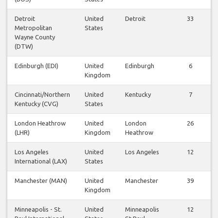
Detroit
United
Detroit
33
Metropolitan
States
Wayne County
(DTW)
Edinburgh (EDI)
United
Edinburgh
6
Kingdom
Cincinnati/Northern
United
Kentucky
7
Kentucky (CVG)
States
London Heathrow
United
London
26
(LHR)
Kingdom
Heathrow
Los Angeles
United
Los Angeles
12
International (LAX)
States
Manchester (MAN)
United
Manchester
39
Kingdom
Minneapolis - St.
United
Minneapolis
12