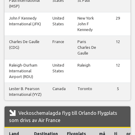
Paul International
States
St Paul
(MSP)
John F Kennedy
United
New York
29
International (JFK)
States
John F
Kennedy
Charles De Gaulle
France
Paris
12
(CDG)
Charles De
Gaulle
Raleigh-Durham
United
Raleigh
12
International
States
Airport (RDU)
Lester B. Pearson
Canada
Toronto
5
International (YYZ)
Veckoschemalagda flyg till Orlando Flygplats
som drivs av Air France
Land
Destination
Flygplats
må
ti
on