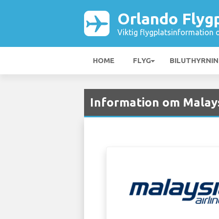
Orlando Flyg
Viktig flygplatsinformation 
HOME
FLYG
BILUTHYRNI
Information om Malays