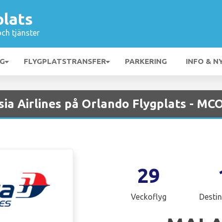
plats
och tjänster
NG
FLYGPLATSTRANSFER
PARKERING
INFO & N
ia Airlines på Orlando Flygplats - MC
29
Veckoflyg
Destin