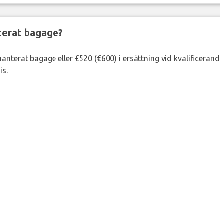
nterat bagage?
lhanterat bagage eller £520 (€600) i ersättning vid kvalificeran
is.