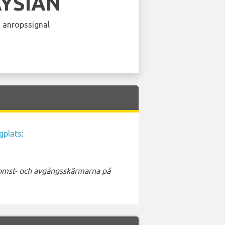
YSIAN
 anropssignal
gplats
:
nkomst- och avgångsskärmarna på