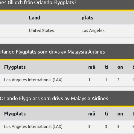
nes till och från Orlando Flygplats?
Land
plats
United States
Los Angeles
lando Flygplats som drivs av Malaysia Airlines
Flygplats
må
ti
on
Los Angeles International (LAX)
1
1
2
rlando Flygplats som drivs av Malaysia Airlines
Flygplats
må
ti
on
Los Angeles International (LAX)
3
3
3