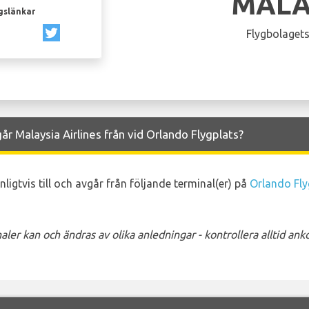
MALA
gslänkar
Flygbolagets
år Malaysia Airlines från vid Orlando Flygplats?
ligtvis till och avgår från följande terminal(er) på
Orlando Fly
ler kan och ändras av olika anledningar - kontrollera alltid a