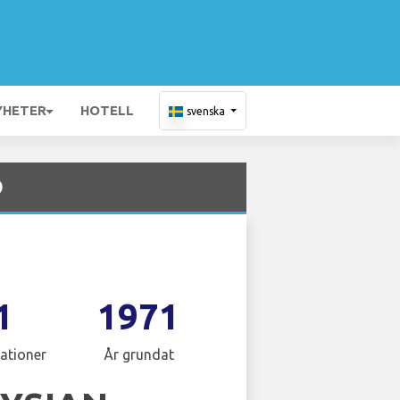
YHETER
HOTELL
svenska
O
1
1971
ationer
År grundat