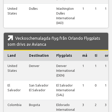
United
Dulles
Washington
1
1
1
States
Dulles
International
(IAD)
Veckoschemalagda flyg från Orlando Flygplats
som drivs av Avianca
Land
Destination
Flygplats
må
ti
on
United
Denver
Denver
1
1
1
States
International
(DEN)
El
San Salvador
El Salvador
1
0
1
Salvador
El Salvador
International
(SAL)
Colombia
Bogota
Eldorado
3
2
3
International