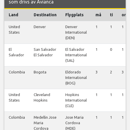
som drivs av Avianca
Land
Destination
Flygplats
må
ti
on
United
Denver
Denver
1
1
1
States
International
(DEN)
El
San Salvador
El Salvador
1
0
1
Salvador
El Salvador
International
(SAL)
Colombia
Bogota
Eldorado
3
2
3
International
(BOG)
United
Cleveland
Hopkins
1
1
1
States
Hopkins
International
(CLE)
Colombia
Medellin Jose
Jose Maria
1
1
1
Maria
Cordova
Cordova
(MDE)