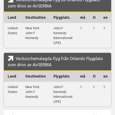
som drivs av AirSERBIA
Land
Destination
Flygplats
må
ti
on
United
New York
John F
1
1
1
States
John F
Kennedy
Kennedy
International
(JFK)
Veckoschemalagda flyg från Orlando Flygplats
som drivs av AirSERBIA
Land
Destination
Flygplats
må
ti
on
United
New York
John F
1
1
1
States
John F
Kennedy
Kennedy
International
(JFK)