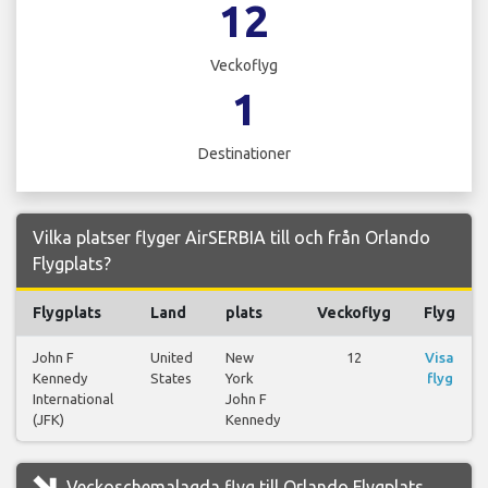
12
Veckoflyg
1
Destinationer
Vilka platser flyger AirSERBIA till och från Orlando
Flygplats?
Flygplats
Land
plats
Veckoflyg
Flyg
John F
United
New
12
Visa
Kennedy
States
York
flyg
International
John F
(JFK)
Kennedy
Veckoschemalagda flyg till Orlando Flygplats