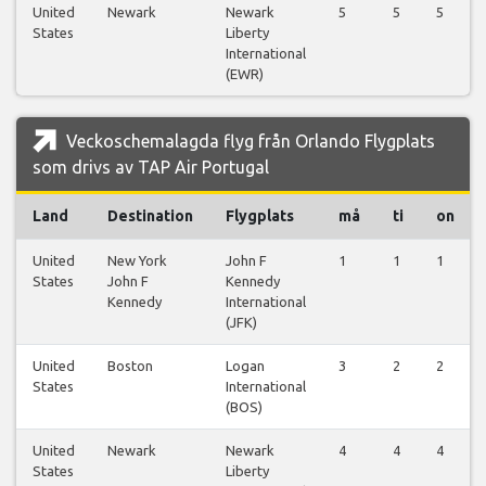
United
Newark
Newark
5
5
5
States
Liberty
International
(EWR)
Veckoschemalagda flyg från Orlando Flygplats
som drivs av TAP Air Portugal
Land
Destination
Flygplats
må
ti
on
United
New York
John F
1
1
1
States
John F
Kennedy
Kennedy
International
(JFK)
United
Boston
Logan
3
2
2
States
International
(BOS)
United
Newark
Newark
4
4
4
States
Liberty