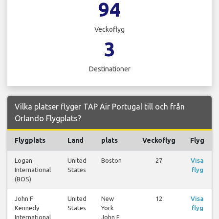
94
Veckoflyg
3
Destinationer
Vilka platser flyger TAP Air Portugal till och från
Orlando Flygplats?
Flygplats
Land
plats
Veckoflyg
Flyg
Logan
United
Boston
27
Visa
International
States
flyg
(BOS)
John F
United
New
12
Visa
Kennedy
States
York
flyg
International
John F