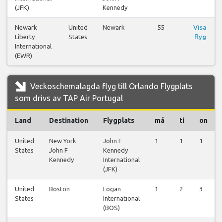
(JFK)
Kennedy
Newark
United
Newark
55
Visa
Liberty
States
flyg
International
(EWR)
Veckoschemalagda flyg till Orlando Flygplats
som drivs av TAP Air Portugal
Land
Destination
Flygplats
må
ti
on
United
New York
John F
1
1
1
States
John F
Kennedy
Kennedy
International
(JFK)
United
Boston
Logan
1
2
3
States
International
(BOS)