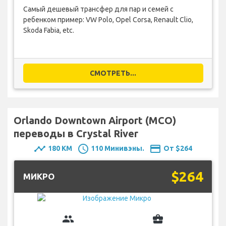
Самый дешевый трансфер для пар и семей с
ребенком пример: VW Polo, Opel Corsa, Renault Clio,
Skoda Fabia, etc.
СМОТРЕТЬ...
Orlando Downtown Airport (MCO)
переводы в Crystal River
timeline
schedule
payment
180 KM
110 Минивэны.
От $264
$264
MИКРО
group
business_center