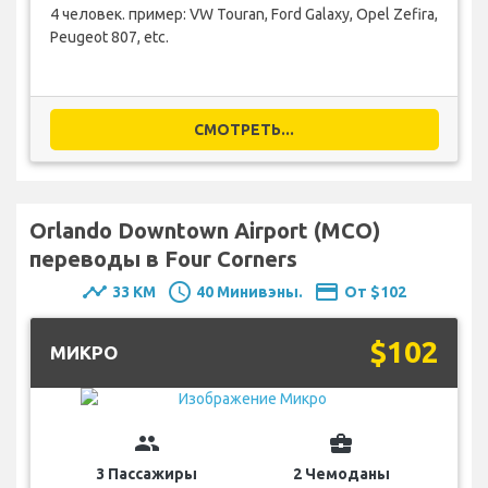
4 человек. пример: VW Touran, Ford Galaxy, Opel Zefira,
Peugeot 807, etc.
СМОТРЕТЬ...
Orlando Downtown Airport (MCO)
переводы в Four Corners
timeline
schedule
payment
33 KM
40 Минивэны.
От $102
$102
MИКРО
group
business_center
3 Пассажиры
2 Чемоданы