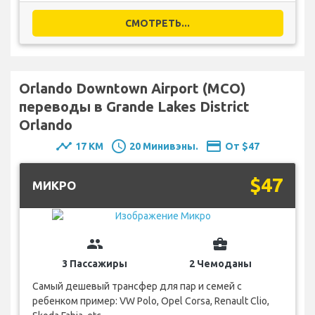
СМОТРЕТЬ...
Orlando Downtown Airport (MCO)
переводы в Grande Lakes District
Orlando
timeline
schedule
payment
17 KM
20 Минивэны.
От $47
$47
MИКРО
group
business_center
3 Пассажиры
2 Чемоданы
Самый дешевый трансфер для пар и семей с
ребенком пример: VW Polo, Opel Corsa, Renault Clio,