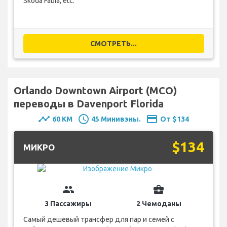
Skoda Fabia, etc.
СМОТРЕТЬ...
Orlando Downtown Airport (MCO)
переводы в Davenport Florida
timeline
schedule
payment
60 KM
45 Минивэны.
От $134
$134
MИКРО
group
business_center
3 Пассажиры
2 Чемоданы
Самый дешевый трансфер для пар и семей с