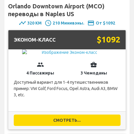
Orlando Downtown Airport (MCO)
переводы в Naples US
timeline
schedule
payment
320 KM
210 Минивэны.
От $1092
$1092
ЭКОНОМ-КЛАСС
group
business_center
4 Пассажиры
3 Чемоданы
Доступный вариант для 1-4 путешественников
пример: VW Golf, Ford Focus, Opel Astra, Audi A3, BMW
3, etc.
СМОТРЕТЬ...