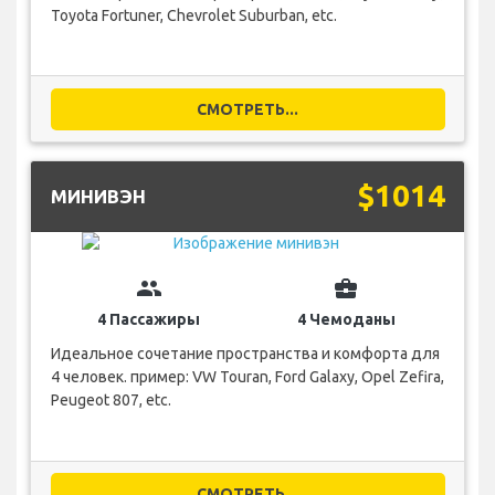
Toyota Fortuner, Chevrolet Suburban, etc.
СМОТРЕТЬ...
$1014
МИНИВЭН
group
business_center
4 Пассажиры
4 Чемоданы
Идеальное сочетание пространства и комфорта для
4 человек. пример: VW Touran, Ford Galaxy, Opel Zefira,
Peugeot 807, etc.
СМОТРЕТЬ...