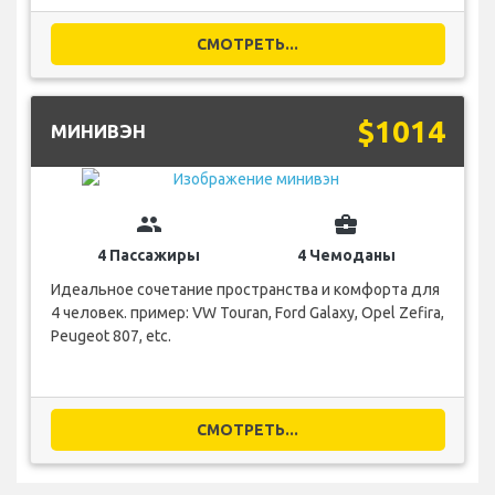
СМОТРЕТЬ...
$1014
МИНИВЭН
group
business_center
4 Пассажиры
4 Чемоданы
Идеальное сочетание пространства и комфорта для
4 человек. пример: VW Touran, Ford Galaxy, Opel Zefira,
Peugeot 807, etc.
СМОТРЕТЬ...