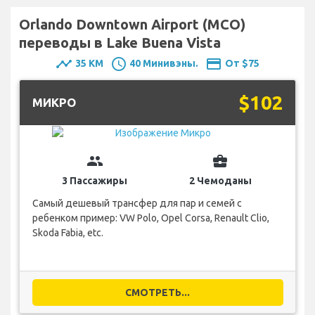
Orlando Downtown Airport (MCO)
переводы в Lake Buena Vista
timeline
schedule
payment
35 KM
40 Минивэны.
От $75
$102
MИКРО
group
business_center
3 Пассажиры
2 Чемоданы
Самый дешевый трансфер для пар и семей с
ребенком пример: VW Polo, Opel Corsa, Renault Clio,
Skoda Fabia, etc.
СМОТРЕТЬ...