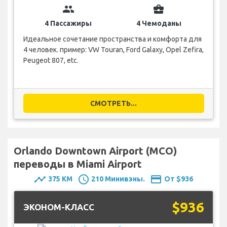
group
business_center
4 Пассажиры
4 Чемоданы
Идеальное сочетание пространства и комфорта для
4 человек. пример: VW Touran, Ford Galaxy, Opel Zefira,
Peugeot 807, etc.
СМОТРЕТЬ...
Orlando Downtown Airport (MCO)
переводы в Miami Airport
timeline
schedule
payment
375 KM
210 Минивэны.
От $936
$936
ЭКОНОМ-КЛАСС