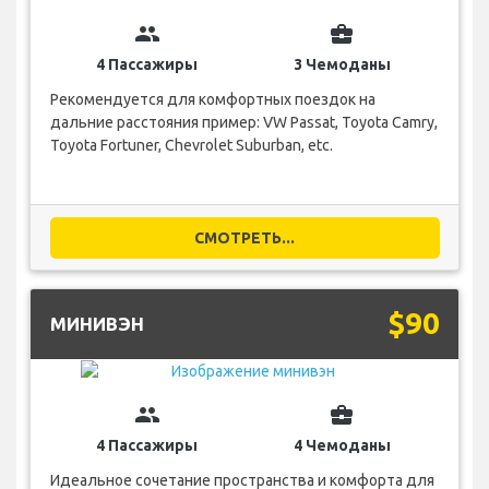
group
business_center
4 Пассажиры
3 Чемоданы
Рекомендуется для комфортных поездок на
дальние расстояния пример: VW Passat, Toyota Camry,
Toyota Fortuner, Chevrolet Suburban, etc.
СМОТРЕТЬ...
$90
МИНИВЭН
group
business_center
4 Пассажиры
4 Чемоданы
Идеальное сочетание пространства и комфорта для