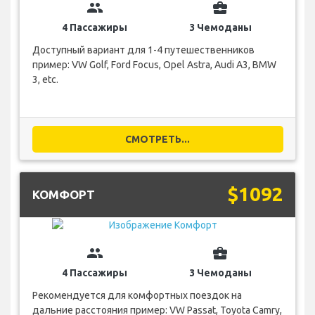
group
business_center
4 Пассажиры
3 Чемоданы
Доступный вариант для 1-4 путешественников
пример: VW Golf, Ford Focus, Opel Astra, Audi A3, BMW
3, etc.
СМОТРЕТЬ...
$1092
КОМФОРТ
group
business_center
4 Пассажиры
3 Чемоданы
Рекомендуется для комфортных поездок на
дальние расстояния пример: VW Passat, Toyota Camry,