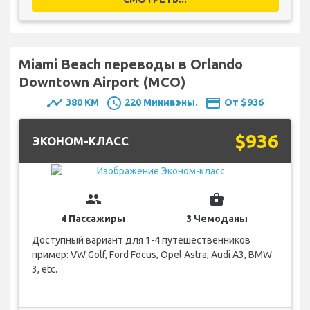
Miami Beach переводы в Orlando
Downtown Airport (MCO)
timeline
schedule
payment
380 KM
220 Минивэны.
От $936
$936
ЭКОНОМ-КЛАСС
group
business_center
4 Пассажиры
3 Чемоданы
Доступный вариант для 1-4 путешественников
пример: VW Golf, Ford Focus, Opel Astra, Audi A3, BMW
3, etc.