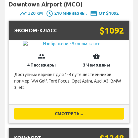
Downtown Airport (MCO)
timeline
schedule
payment
320 KM
210 Минивэны.
От $1092
$1092
ЭКОНОМ-КЛАСС
group
business_center
4 Пассажиры
3 Чемоданы
Доступный вариант для 1-4 путешественников
пример: VW Golf, Ford Focus, Opel Astra, Audi A3, BMW
3, etc.
СМОТРЕТЬ...
$1248
КОМФОРТ