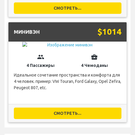
СМОТРЕТЬ...
$1014
МИНИВЭН
group
business_center
4 Пассажиры
4 Чемоданы
Идеальное сочетание пространства и комфорта для
4 человек. пример: VW Touran, Ford Galaxy, Opel Zefira,
Peugeot 807, etc.
СМОТРЕТЬ...