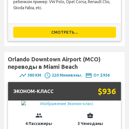
ребенком пример: VW Polo, Opel Corsa, Renault Clio,
Skoda Fabia, etc.
СМОТРЕТЬ...
Orlando Downtown Airport (MCO)
переводы в Miami Beach
timeline
schedule
payment
380 KM
220 Минивэны.
От $936
$936
ЭКОНОМ-КЛАСС
group
business_center
4 Пассажиры
3 Чемоданы