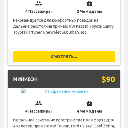
group
business_center
4 Пассажиры
3 Чемоданы
Рекомендуется для комфортных поездок на
дальние расстояния пример: VW Passat, Toyota Camry,
Toyota Fortuner, Chevrolet Suburban, etc.
СМОТРЕТЬ...
$90
МИНИВЭН
group
business_center
4 Пассажиры
4 Чемоданы
Идеальное сочетание пространства и комфорта для
4 человек. пример: VW Touran, Ford Galaxy, Opel Zefira,