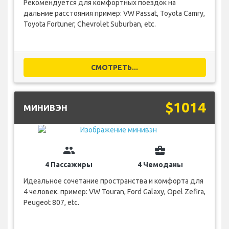
Рекомендуется для комфортных поездок на
дальние расстояния пример: VW Passat, Toyota Camry,
Toyota Fortuner, Chevrolet Suburban, etc.
СМОТРЕТЬ...
$1014
МИНИВЭН
group
business_center
4 Пассажиры
4 Чемоданы
Идеальное сочетание пространства и комфорта для
4 человек. пример: VW Touran, Ford Galaxy, Opel Zefira,
Peugeot 807, etc.