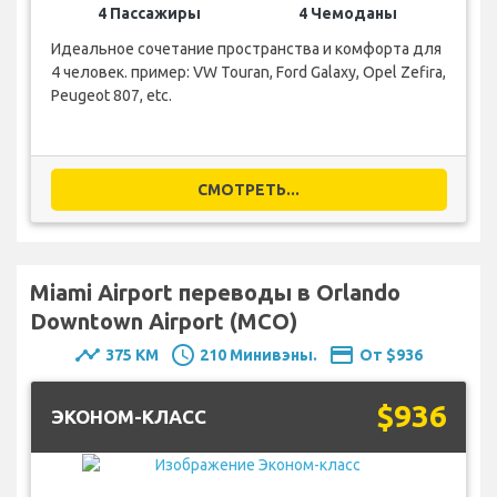
4 Пассажиры
4 Чемоданы
Идеальное сочетание пространства и комфорта для
4 человек. пример: VW Touran, Ford Galaxy, Opel Zefira,
Peugeot 807, etc.
СМОТРЕТЬ...
Miami Airport переводы в Orlando
Downtown Airport (MCO)
timeline
schedule
payment
375 KM
210 Минивэны.
От $936
$936
ЭКОНОМ-КЛАСС