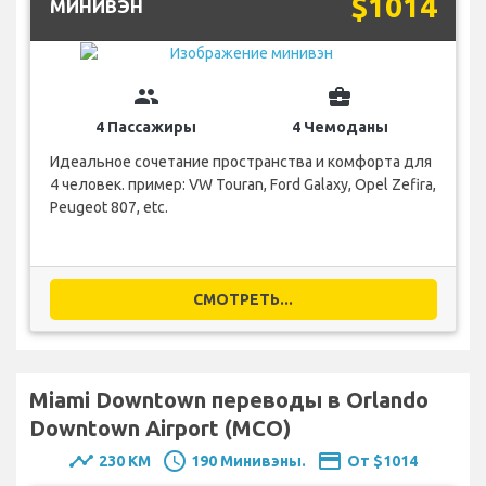
$1014
МИНИВЭН
group
business_center
4 Пассажиры
4 Чемоданы
Идеальное сочетание пространства и комфорта для
4 человек. пример: VW Touran, Ford Galaxy, Opel Zefira,
Peugeot 807, etc.
СМОТРЕТЬ...
Miami Downtown переводы в Orlando
Downtown Airport (MCO)
timeline
schedule
payment
230 KM
190 Минивэны.
От $1014