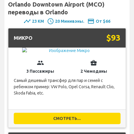
Orlando Downtown Airport (MCO)
переводы в Orlando
timeline
schedule
payment
23 KM
20 Минивэны.
От $66
$93
MИКРО
group
business_center
3 Пассажиры
2 Чемоданы
Самый дешевый трансфер для пар и семей с
ребенком пример: VW Polo, Opel Corsa, Renault Clio,
Skoda Fabia, etc.
СМОТРЕТЬ...