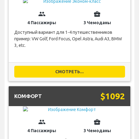
group
business_center
4 Пассажиры
3 Чемоданы
Доступный вариант для 1-4 путешественников
пример: VW Golf, Ford Focus, Opel Astra, Audi A3, BMW
3, etc.
СМОТРЕТЬ...
$1092
КОМФОРТ
group
business_center
4 Пассажиры
3 Чемоданы