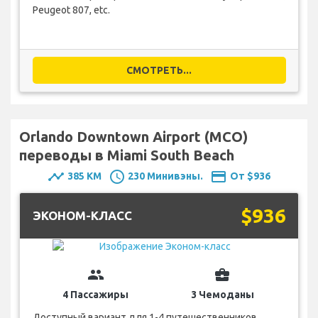
Peugeot 807, etc.
СМОТРЕТЬ...
Orlando Downtown Airport (MCO)
переводы в Miami South Beach
timeline
schedule
payment
385 KM
230 Минивэны.
От $936
$936
ЭКОНОМ-КЛАСС
group
business_center
4 Пассажиры
3 Чемоданы
Доступный вариант для 1-4 путешественников