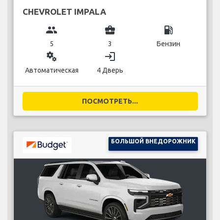
CHEVROLET IMPALA
group
business_center
local_gas_station
5
3
Бензин
miscellaneous_services
login
Автоматическая
4 Дверь
ПОСМОТРЕТЬ...
БОЛЬШОЙ ВНЕДОРОЖНИК