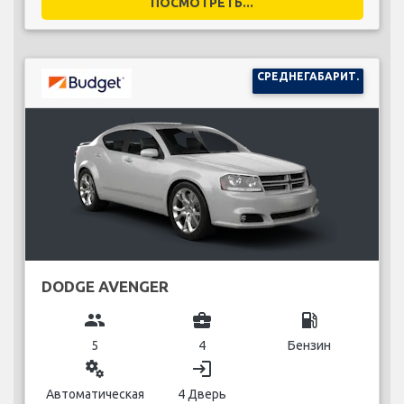
ПОСМОТРЕТЬ...
СРЕДНЕГАБАРИТ.
DODGE AVENGER
group
business_center
local_gas_station
5
4
Бензин
miscellaneous_services
login
Автоматическая
4 Дверь