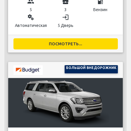
group
business_center
local_gas_station
5
3
Бензин
miscellaneous_services
login
Автоматическая
5 Дверь
ПОСМОТРЕТЬ...
БОЛЬШОЙ ВНЕДОРОЖНИК