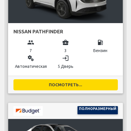
NISSAN PATHFINDER
group
business_center
local_gas_station
7
3
Бензин
miscellaneous_services
login
Автоматическая
5 Дверь
ПОСМОТРЕТЬ...
ПОЛНОРАЗМЕРНЫЙ