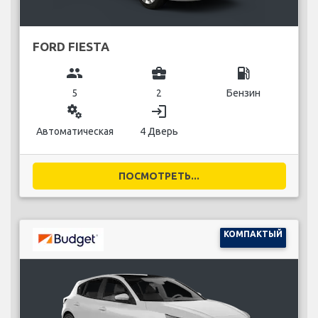
FORD FIESTA
group
business_center
local_gas_station
5
2
Бензин
miscellaneous_services
login
Автоматическая
4 Дверь
ПОСМОТРЕТЬ...
КОМПАКТЫЙ