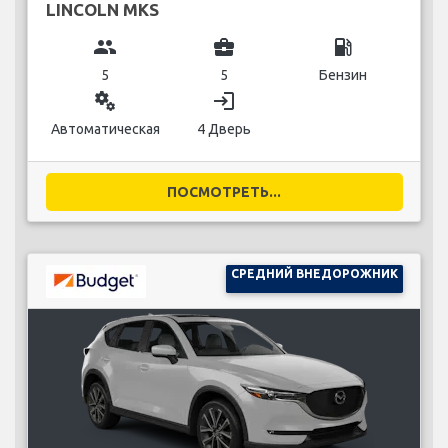
LINCOLN MKS
group
business_center
local_gas_station
5
5
Бензин
miscellaneous_services
login
Автоматическая
4 Дверь
ПОСМОТРЕТЬ...
СРЕДНИЙ ВНЕДОРОЖНИК