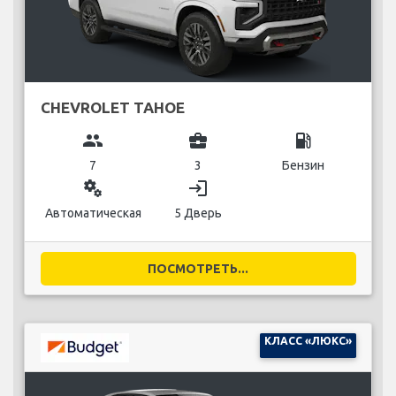
CHEVROLET TAHOE
group
business_center
local_gas_station
7
3
Бензин
miscellaneous_services
login
Автоматическая
5 Дверь
ПОСМОТРЕТЬ...
КЛАСС «ЛЮКС»