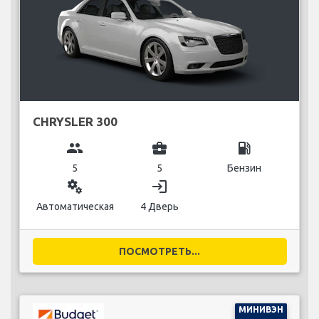
CHRYSLER 300
group
business_center
local_gas_station
5
5
Бензин
miscellaneous_services
login
Автоматическая
4 Дверь
ПОСМОТРЕТЬ...
МИНИВЭН