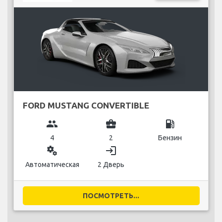
FORD MUSTANG CONVERTIBLE
group
business_center
local_gas_station
4
2
Бензин
miscellaneous_services
login
Автоматическая
2 Дверь
ПОСМОТРЕТЬ...