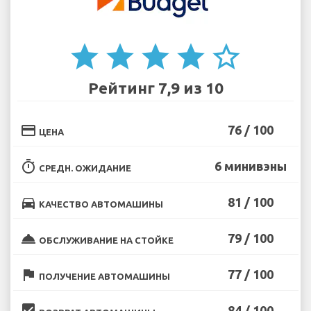
star
star
star
star
star_border
Рейтинг 7,9 из 10
credit_card
76 / 100
ЦЕНА
timer
6 минивэны
СРЕДН. ОЖИДАНИЕ
directions_car
81 / 100
КАЧЕСТВО АВТОМАШИНЫ
room_service
79 / 100
ОБСЛУЖИВАНИЕ НА СТОЙКЕ
flag
77 / 100
ПОЛУЧЕНИЕ АВТОМАШИНЫ
beenhere
84 / 100