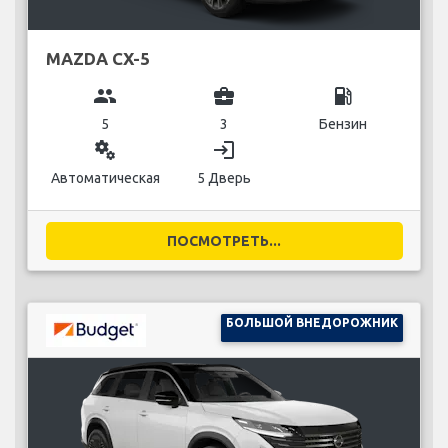
MAZDA CX-5
group
business_center
local_gas_station
5
3
Бензин
miscellaneous_services
login
Автоматическая
5 Дверь
ПОСМОТРЕТЬ...
БОЛЬШОЙ ВНЕДОРОЖНИК