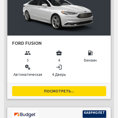
FORD FUSION
group
business_center
local_gas_station
5
4
Бензин
miscellaneous_services
login
Автоматическая
4 Дверь
ПОСМОТРЕТЬ...
КАБРИОЛЕТ