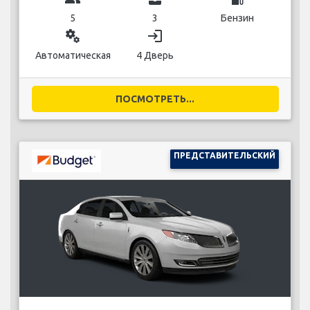
5
3
Бензин
miscellaneous_services
login
Автоматическая
4 Дверь
ПОСМОТРЕТЬ...
ПРЕДСТАВИТЕЛЬСКИЙ