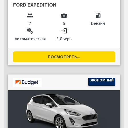
FORD EXPEDITION
group
business_center
local_gas_station
7
5
Бензин
miscellaneous_services
login
Автоматическая
5 Дверь
ПОСМОТРЕТЬ...
ЭКОНОМНЫЙ