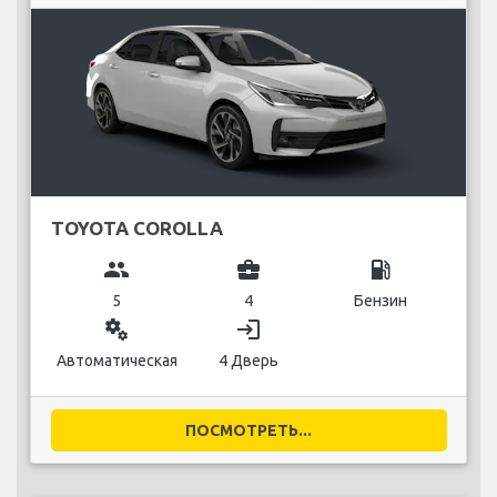
TOYOTA COROLLA
group
business_center
local_gas_station
5
4
Бензин
miscellaneous_services
login
Автоматическая
4 Дверь
ПОСМОТРЕТЬ...