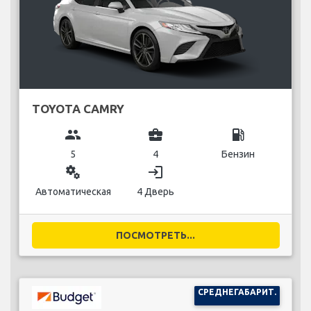
TOYOTA CAMRY
group
business_center
local_gas_station
5
4
Бензин
miscellaneous_services
login
Автоматическая
4 Дверь
ПОСМОТРЕТЬ...
СРЕДНЕГАБАРИТ.