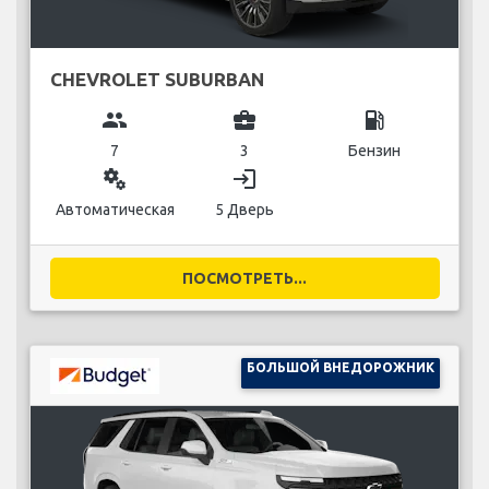
CHEVROLET SUBURBAN
group
business_center
local_gas_station
7
3
Бензин
miscellaneous_services
login
Автоматическая
5 Дверь
ПОСМОТРЕТЬ...
БОЛЬШОЙ ВНЕДОРОЖНИК