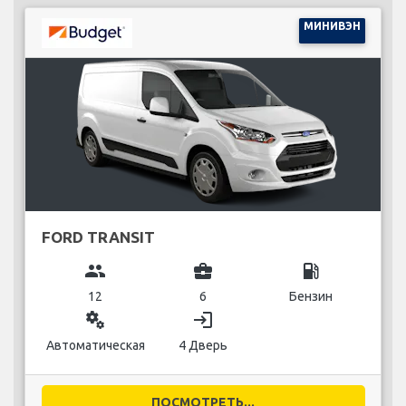
МИНИВЭН
FORD TRANSIT
group
business_center
local_gas_station
12
6
Бензин
miscellaneous_services
login
Автоматическая
4 Дверь
ПОСМОТРЕТЬ...