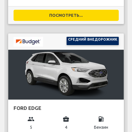
ПОСМОТРЕТЬ...
СРЕДНИЙ ВНЕДОРОЖНИК
FORD EDGE
group
business_center
local_gas_station
5
4
Бензин