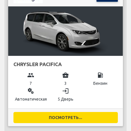
CHRYSLER PACIFICA
group
business_center
local_gas_station
7
3
Бензин
miscellaneous_services
login
Автоматическая
5 Дверь
ПОСМОТРЕТЬ...