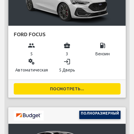
FORD FOCUS
group
business_center
local_gas_station
5
3
Бензин
miscellaneous_services
login
Автоматическая
5 Дверь
ПОСМОТРЕТЬ...
ПОЛНОРАЗМЕРНЫЙ