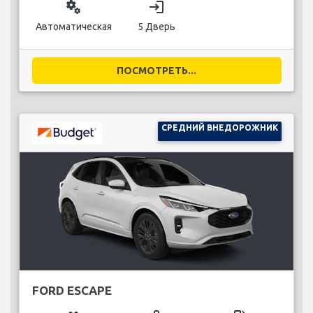
miscellaneous_services
login
Автоматическая
5 Дверь
ПОСМОТРЕТЬ...
СРЕДНИЙ ВНЕДОРОЖНИК
FORD ESCAPE