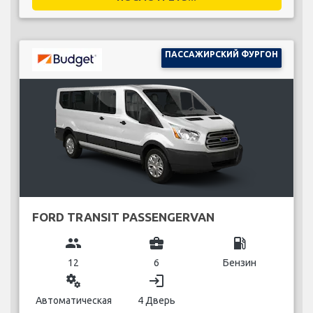
ПАССАЖИРСКИЙ ФУРГОН
FORD TRANSIT PASSENGERVAN
group
business_center
local_gas_station
12
6
Бензин
miscellaneous_services
login
Автоматическая
4 Дверь