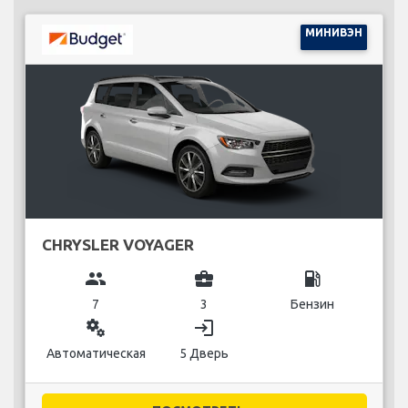
МИНИВЭН
CHRYSLER VOYAGER
group
business_center
local_gas_station
7
3
Бензин
miscellaneous_services
login
Автоматическая
5 Дверь