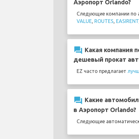
Аэропорт Orlando?
Следующие компании по а
VALUE
,
ROUTES
,
EASIRENT
question_answer
Какая компания п
дешевый прокат авт
EZ часто предлагает
лучш
question_answer
Какие автомобили
в Аэропорт Orlando?
Следующие автоматически