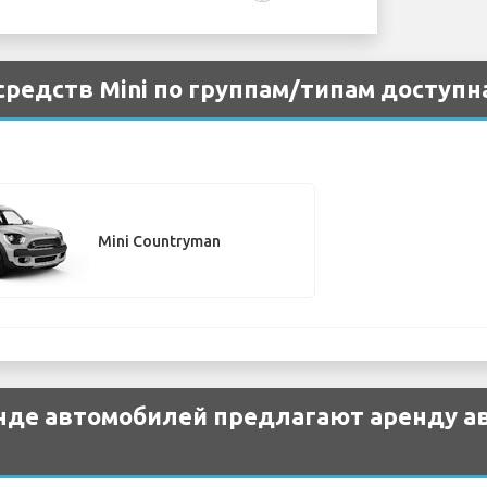
редств Mini по группам/типам доступна
Mini Countryman
нде автомобилей предлагают аренду ав