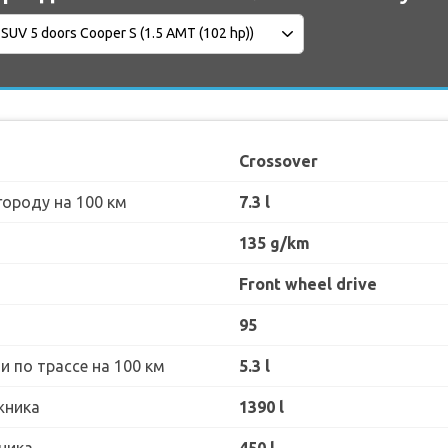
Crossover
городу на 100 км
7.3 l
135 g/km
Front wheel drive
95
 по трассе на 100 км
5.3 l
жника
1390 l
ника
450 l