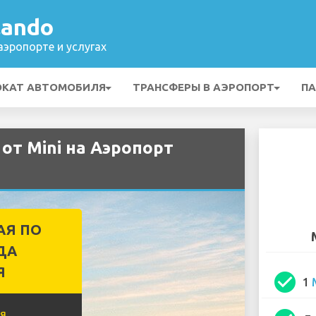
lando
эропорте и услугах
ОКАТ АВТОМОБИЛЯ
ТРАНСФЕРЫ В АЭРОПОРТ
ПА
от Mini на Аэропорт
АЯ ПО
ДА
Я
check_circle
1
я