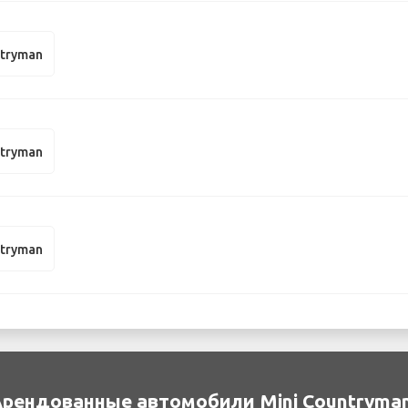
ntryman
ntryman
ntryman
рендованные автомобили Mini Countryman