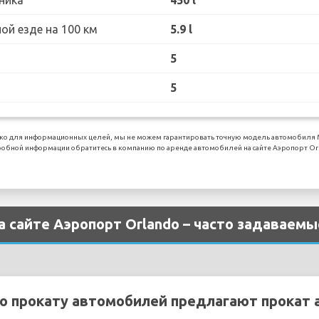
ой езде на 100 км
5.9 l
5
5
ко для информационных целей, мы не можем гарантировать точную модель автомобиля Mi
обной информации обратитесь в компанию по аренде автомобилей на сайте Аэропорт Orl
а сайте Аэропорт Orlando – часто задаваем
о прокату автомобилей предлагают прокат а