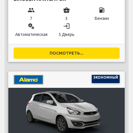
group
business_center
local_gas_station
7
3
Бензин
miscellaneous_services
login
Автоматическая
5 Дверь
ПОСМОТРЕТЬ...
ЭКОНОМНЫЙ