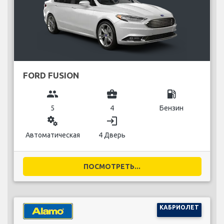
FORD FUSION
group
business_center
local_gas_station
5
4
Бензин
miscellaneous_services
login
Автоматическая
4 Дверь
ПОСМОТРЕТЬ...
КАБРИОЛЕТ