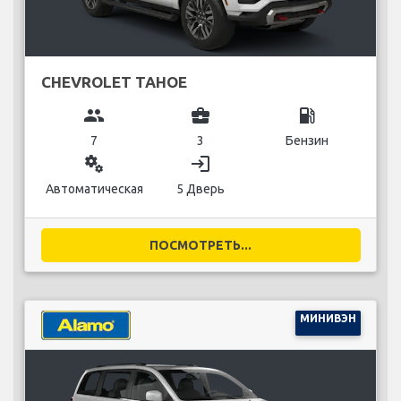
CHEVROLET TAHOE
group
business_center
local_gas_station
7
3
Бензин
miscellaneous_services
login
Автоматическая
5 Дверь
ПОСМОТРЕТЬ...
МИНИВЭН