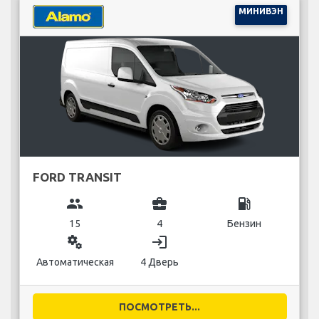
МИНИВЭН
FORD TRANSIT
group
business_center
local_gas_station
15
4
Бензин
miscellaneous_services
login
Автоматическая
4 Дверь
ПОСМОТРЕТЬ...