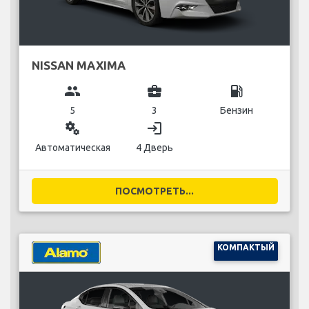
NISSAN MAXIMA
group
business_center
local_gas_station
5
3
Бензин
miscellaneous_services
login
Автоматическая
4 Дверь
ПОСМОТРЕТЬ...
КОМПАКТЫЙ