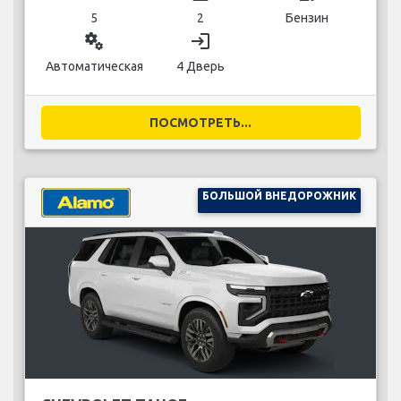
5
2
Бензин
miscellaneous_services
login
Автоматическая
4 Дверь
ПОСМОТРЕТЬ...
БОЛЬШОЙ ВНЕДОРОЖНИК