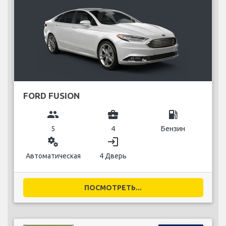
FORD FUSION
group
business_center
local_gas_station
5
4
Бензин
miscellaneous_services
login
Автоматическая
4 Дверь
ПОСМОТРЕТЬ...