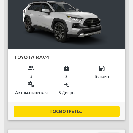
TOYOTA RAV4
group
business_center
local_gas_station
5
3
Бензин
miscellaneous_services
login
Автоматическая
5 Дверь
ПОСМОТРЕТЬ...