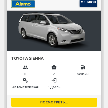
МИНИВЭН
TOYOTA SIENNA
group
business_center
local_gas_station
8
2
Бензин
miscellaneous_services
login
Автоматическая
5 Дверь
ПОСМОТРЕТЬ...