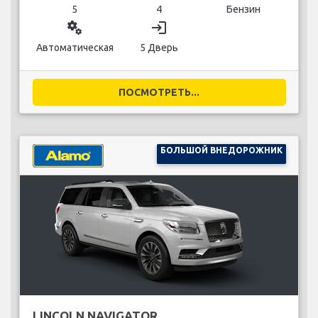
5
4
Бензин
miscellaneous_services
login
Автоматическая
5 Дверь
ПОСМОТРЕТЬ...
БОЛЬШОЙ ВНЕДОРОЖНИК
LINCOLN NAVIGATOR