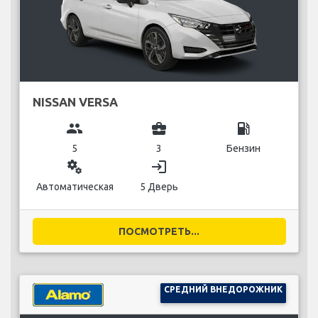
NISSAN VERSA
group
business_center
local_gas_station
5
3
Бензин
miscellaneous_services
login
Автоматическая
5 Дверь
ПОСМОТРЕТЬ...
СРЕДНИЙ ВНЕДОРОЖНИК