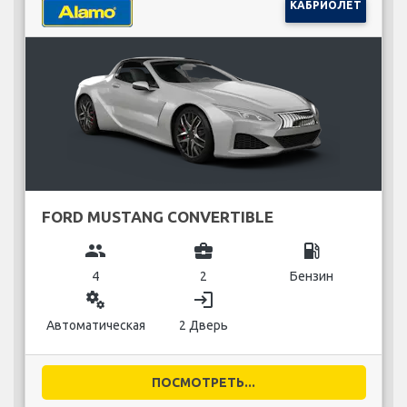
КАБРИОЛЕТ
FORD MUSTANG CONVERTIBLE
group
business_center
local_gas_station
4
2
Бензин
miscellaneous_services
login
Автоматическая
2 Дверь
ПОСМОТРЕТЬ...