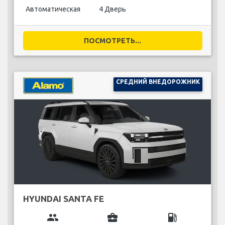
Автоматическая
4 Дверь
ПОСМОТРЕТЬ...
СРЕДНИЙ ВНЕДОРОЖНИК
HYUNDAI SANTA FE
group
business_center
local_gas_station