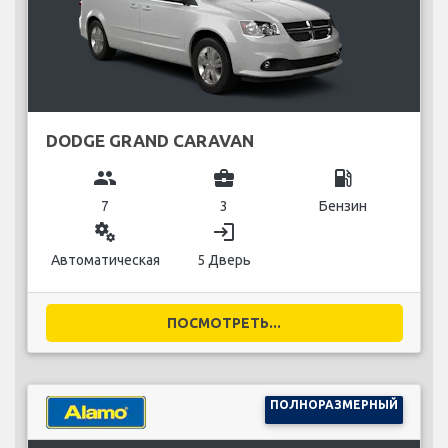
DODGE GRAND CARAVAN
group
business_center
local_gas_station
7
3
Бензин
miscellaneous_services
login
Автоматическая
5 Дверь
ПОСМОТРЕТЬ...
ПОЛНОРАЗМЕРНЫЙ