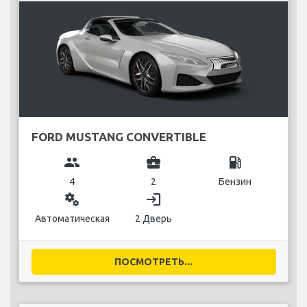
FORD MUSTANG CONVERTIBLE
group
business_center
local_gas_station
4
2
Бензин
miscellaneous_services
login
Автоматическая
2 Дверь
ПОСМОТРЕТЬ...