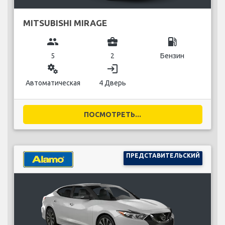
MITSUBISHI MIRAGE
group
business_center
local_gas_station
5
2
Бензин
miscellaneous_services
login
Автоматическая
4 Дверь
ПОСМОТРЕТЬ...
ПРЕДСТАВИТЕЛЬСКИЙ