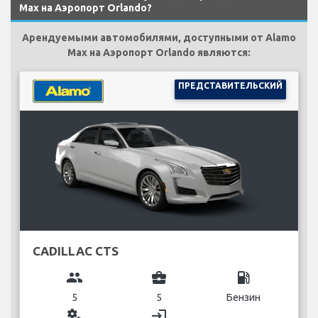
Max на Аэропорт Orlando?
Арендуемыми автомобилями, доступными от Alamo
Max на Аэропорт Orlando являются:
ПРЕДСТАВИТЕЛЬСКИЙ
CADILLAC CTS
group
business_center
local_gas_station
5
5
Бензин
miscellaneous_services
login