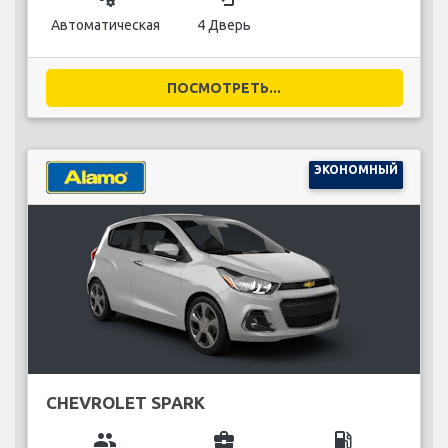
Автоматическая
4 Дверь
ПОСМОТРЕТЬ...
ЭКОНОМНЫЙ
CHEVROLET SPARK
group
business_center
local_gas_station