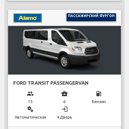
ПАССАЖИРСКИЙ ФУРГОН
FORD TRANSIT PASSENGERVAN
group
business_center
local_gas_station
15
6
Бензин
miscellaneous_services
login
Автоматическая
4 Дверь