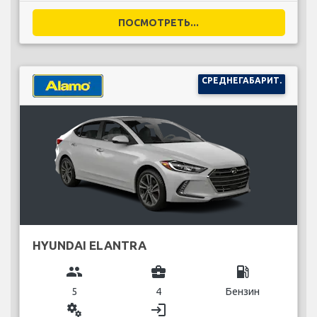
ПОСМОТРЕТЬ...
СРЕДНЕГАБАРИТ.
HYUNDAI ELANTRA
group
business_center
local_gas_station
5
4
Бензин
miscellaneous_services
login