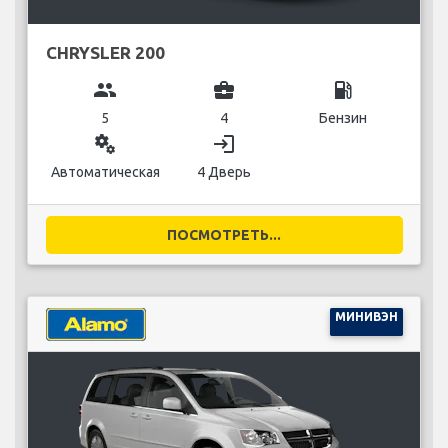
CHRYSLER 200
group
business_center
local_gas_station
5
4
Бензин
miscellaneous_services
login
Автоматическая
4 Дверь
ПОСМОТРЕТЬ...
МИНИВЭН