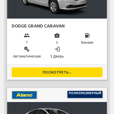
DODGE GRAND CARAVAN
group
business_center
local_gas_station
7
3
Бензин
miscellaneous_services
login
Автоматическая
5 Дверь
ПОСМОТРЕТЬ...
ПОЛНОРАЗМЕРНЫЙ