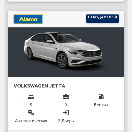
СТАНДАРТНЫЙ
VOLKSWAGEN JETTA
group
business_center
local_gas_station
5
3
Бензин
miscellaneous_services
login
Автоматическая
2 Дверь