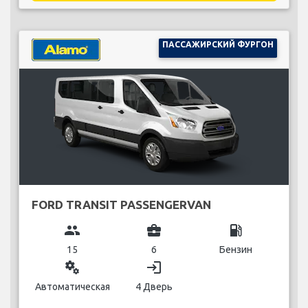
ПАССАЖИРСКИЙ ФУРГОН
FORD TRANSIT PASSENGERVAN
group
business_center
local_gas_station
15
6
Бензин
miscellaneous_services
login
Автоматическая
4 Дверь