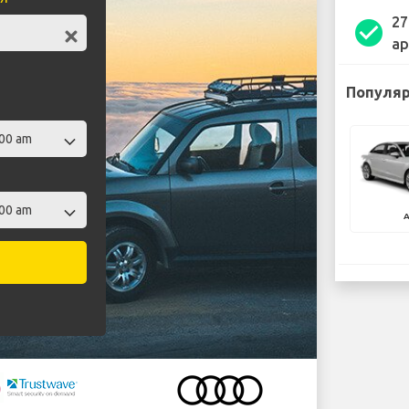
27
check_circle
ар
Популяр
A