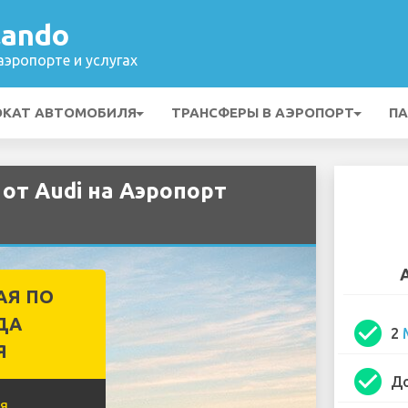
lando
эропорте и услугах
ОКАТ АВТОМОБИЛЯ
ТРАНСФЕРЫ В АЭРОПОРТ
ПА
от Audi на Аэропорт
АЯ ПО
ДА
check_circle
2
Я
check_circle
До
я