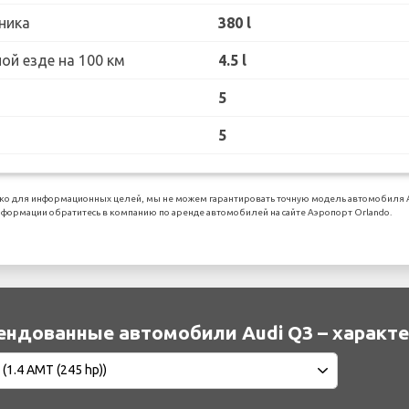
ника
380 l
ой езде на 100 км
4.5 l
5
5
ко для информационных целей, мы не можем гарантировать точную модель автомобиля Au
формации обратитесь в компанию по аренде автомобилей на сайте Аэропорт Orlando.
ендованные автомобили Audi Q3 – характ