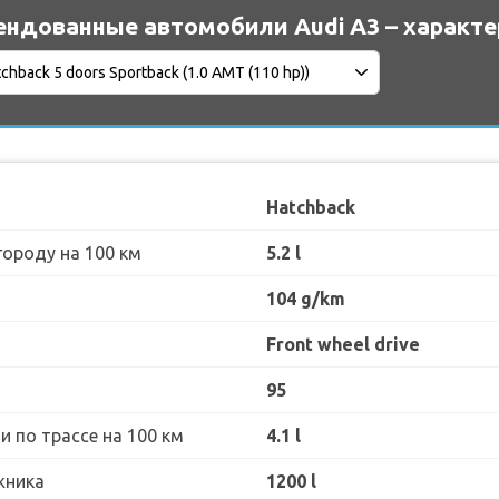
ендованные автомобили Audi A3 – характ
Hatchback
городу на 100 км
5.2 l
104 g/km
Front wheel drive
95
 по трассе на 100 км
4.1 l
жника
1200 l