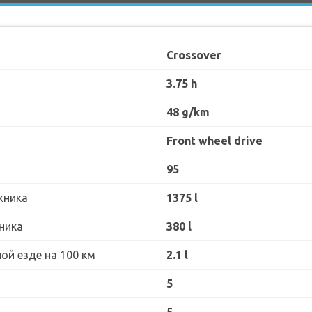
Crossover
3.75 h
48 g/km
Front wheel drive
95
жника
1375 l
ника
380 l
ой езде на 100 км
2.1 l
5
5