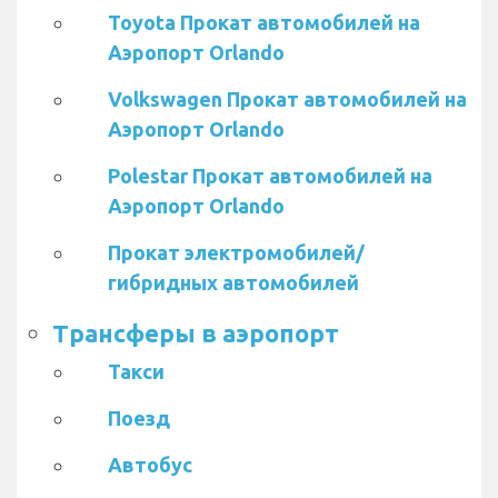
Toyota Прокат автомобилей на
Аэропорт Orlando
Volkswagen Прокат автомобилей на
Аэропорт Orlando
Polestar Прокат автомобилей на
Аэропорт Orlando
Прокат электромобилей/
гибридных автомобилей
Трансферы в аэропорт
Такси
Поезд
Автобус