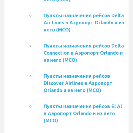
Пункты назначения рейсов Delta
Air Lines в Аэропорт Orlando и из
него (MCO)
Пункты назначения рейсов Delta
Connection в Аэропорт Orlando и
из него (MCO)
Пункты назначения рейсов
Discover Airlines в Аэропорт
Orlando и из него (MCO)
Пункты назначения рейсов El Al
в Аэропорт Orlando и из него
(MCO)