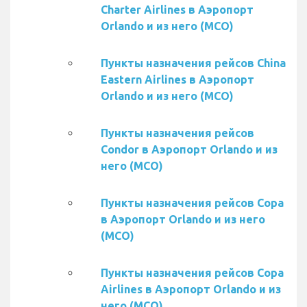
Charter Airlines в Аэропорт
Orlando и из него (MCO)
Пункты назначения рейсов China
Eastern Airlines в Аэропорт
Orlando и из него (MCO)
Пункты назначения рейсов
Condor в Аэропорт Orlando и из
него (MCO)
Пункты назначения рейсов Copa
в Аэропорт Orlando и из него
(MCO)
Пункты назначения рейсов Copa
Airlines в Аэропорт Orlando и из
него (MCO)