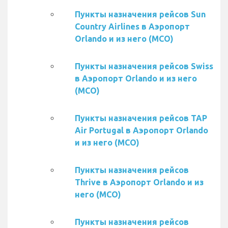
Пункты назначения рейсов Sun
Country Airlines в Аэропорт
Orlando и из него (MCO)
Пункты назначения рейсов Swiss
в Аэропорт Orlando и из него
(MCO)
Пункты назначения рейсов TAP
Air Portugal в Аэропорт Orlando
и из него (MCO)
Пункты назначения рейсов
Thrive в Аэропорт Orlando и из
него (MCO)
Пункты назначения рейсов