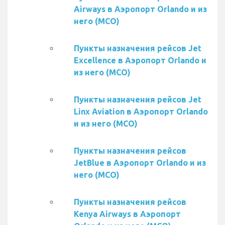
Airways в Аэропорт Orlando и из
него (MCO)
Пункты назначения рейсов Jet
Excellence в Аэропорт Orlando и
из него (MCO)
Пункты назначения рейсов Jet
Linx Aviation в Аэропорт Orlando
и из него (MCO)
Пункты назначения рейсов
JetBlue в Аэропорт Orlando и из
него (MCO)
Пункты назначения рейсов
Kenya Airways в Аэропорт