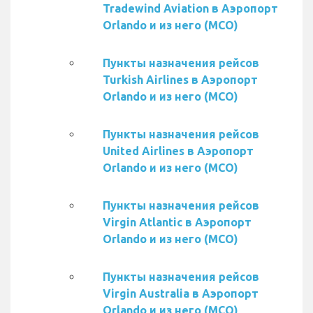
Tradewind Aviation в Аэропорт
Orlando и из него (MCO)
Пункты назначения рейсов
Turkish Airlines в Аэропорт
Orlando и из него (MCO)
Пункты назначения рейсов
United Airlines в Аэропорт
Orlando и из него (MCO)
Пункты назначения рейсов
Virgin Atlantic в Аэропорт
Orlando и из него (MCO)
Пункты назначения рейсов
Virgin Australia в Аэропорт
Orlando и из него (MCO)