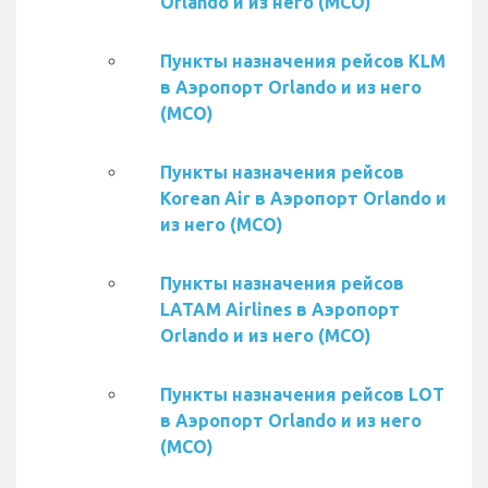
Orlando и из него (MCO)
Пункты назначения рейсов KLM
в Аэропорт Orlando и из него
(MCO)
Пункты назначения рейсов
Korean Air в Аэропорт Orlando и
из него (MCO)
Пункты назначения рейсов
LATAM Airlines в Аэропорт
Orlando и из него (MCO)
Пункты назначения рейсов LOT
в Аэропорт Orlando и из него
(MCO)