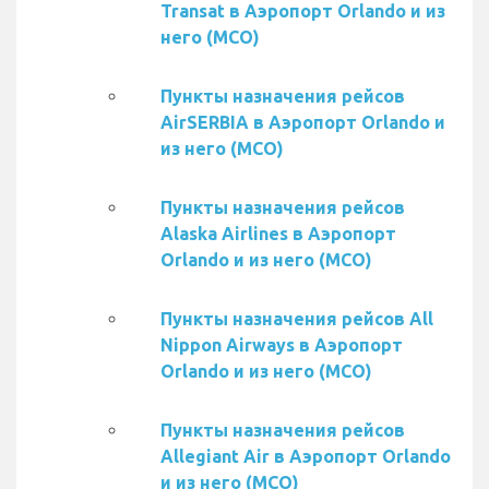
Transat в Аэропорт Orlando и из
него (MCO)
Пункты назначения рейсов
AirSERBIA в Аэропорт Orlando и
из него (MCO)
Пункты назначения рейсов
Alaska Airlines в Аэропорт
Orlando и из него (MCO)
Пункты назначения рейсов All
Nippon Airways в Аэропорт
Orlando и из него (MCO)
Пункты назначения рейсов
Allegiant Air в Аэропорт Orlando
и из него (MCO)