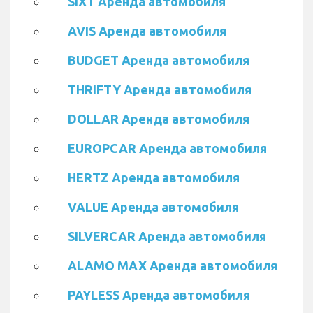
SIXT Аренда автомобиля
AVIS Аренда автомобиля
BUDGET Аренда автомобиля
THRIFTY Аренда автомобиля
DOLLAR Аренда автомобиля
EUROPCAR Аренда автомобиля
HERTZ Аренда автомобиля
VALUE Аренда автомобиля
SILVERCAR Аренда автомобиля
ALAMO MAX Аренда автомобиля
PAYLESS Аренда автомобиля