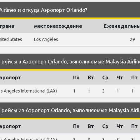
Airlines и откуда Аэропорт Orlando?
трана
местонахождение
Еженедельны
ited States
Los Angeles
29
ейсы в Аэропорт Orlando, выполняемые Malaysia Airlin
эропорт
Пн
Вт
Ср
Чт
Пт
s Angeles International (LAX)
1
1
2
1
1
ейсы из Аэропорт Orlando, выполняемые Malaysia Airli
эропорт
Пн
Вт
Ср
Чт
Пт
s Angeles International (LAX)
3
3
3
3
3