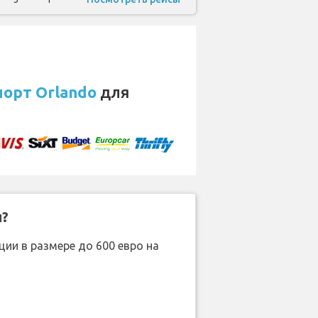
орт Orlando
для
н?
ии в размере до 600 евро на