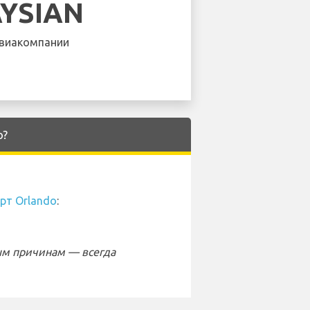
YSIAN
виакомпании
o?
рт Orlando
:
ым причинам — всегда