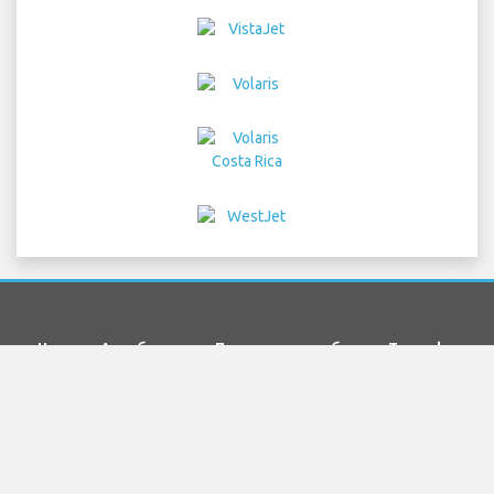
Home
Авиабилеты
Прокат автомобиля
Трансферы
в аэропорт
Парковка
Гостиницы
Информация
Отказ от ответственности
Конфиденциальность
Карта сайта
COPYRIGHT © 2026 Try Quantum OU trading as
"TripTQ" and mcoorlandoairport.com (also known as