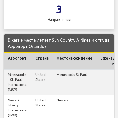
3
Направления
В какие места летает Sun Country Airlines и откуда
Аэропорт Orlando?
Аэропорт
Страна
местонахождение
Еженеде
рей
Minneapolis
United
Minneapolis St Paul
24
- St. Paul
States
International
(MSP)
Newark
United
Newark
3
Liberty
States
International
(EWR)