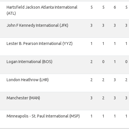
Hartsfield Jackson Atlanta International
5
5
6
5
(ATL)
John F Kennedy International (JFK)
3
3
3
3
Lester B. Pearson International (YYZ)
1
1
1
1
Logan International (BOS)
2
0
1
0
London Heathrow (LHR)
2
2
3
2
Manchester (MAN)
3
2
3
3
Minneapolis - St. Paul International (MSP)
1
1
1
1