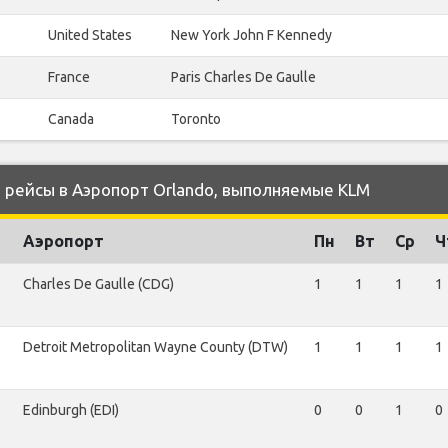
United States
New York John F Kennedy
France
Paris Charles De Gaulle
Canada
Toronto
рейсы в Аэропорт Orlando, выполняемые KLM
Аэропорт
Пн
Вт
Ср
Ч
Charles De Gaulle (CDG)
1
1
1
1
Detroit Metropolitan Wayne County (DTW)
1
1
1
1
Edinburgh (EDI)
0
0
1
0