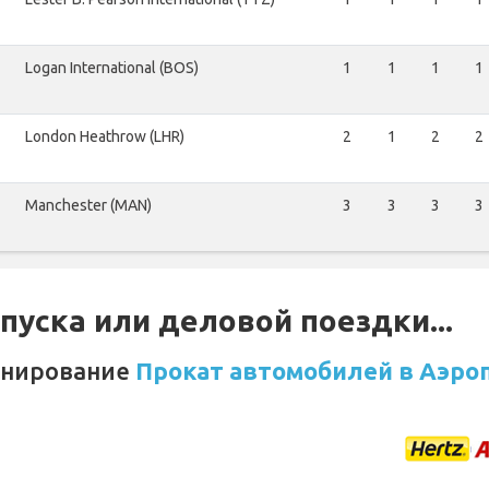
Logan International (BOS)
1
1
1
1
London Heathrow (LHR)
2
1
2
2
Manchester (MAN)
3
3
3
3
уска или деловой поездки...
онирование
Прокат автомобилей в Аэроп