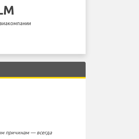
LM
виакомпании
ым причинам — всегда