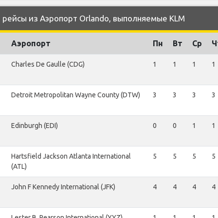
рейсы из Аэропорт Orlando, выполняемые KLM
Аэропорт
Пн
Вт
Ср
Ч
Charles De Gaulle (CDG)
1
1
1
1
Detroit Metropolitan Wayne County (DTW)
3
3
3
3
Edinburgh (EDI)
0
0
1
1
Hartsfield Jackson Atlanta International
5
5
5
5
(ATL)
John F Kennedy International (JFK)
4
4
4
4
Lester B. Pearson International (YYZ)
1
1
1
1