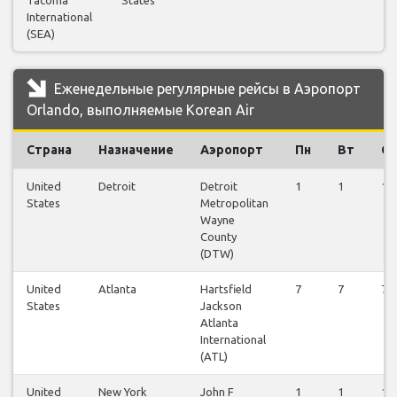
International
(SEA)
Еженедельные регулярные рейсы в Аэропорт
Orlando, выполняемые Korean Air
Страна
Назначение
Аэропорт
Пн
Вт
Ср
United
Detroit
Detroit
1
1
1
States
Metropolitan
Wayne
County
(DTW)
United
Atlanta
Hartsfield
7
7
7
States
Jackson
Atlanta
International
(ATL)
United
New York
John F
1
1
1