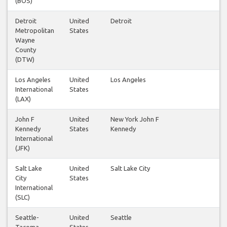
(BOS)
Detroit
United
Detroit
12
Metropolitan
States
Wayne
County
(DTW)
Los Angeles
United
Los Angeles
25
International
States
(LAX)
John F
United
New York John F
17
Kennedy
States
Kennedy
International
(JFK)
Salt Lake
United
Salt Lake City
13
City
States
International
(SLC)
Seattle-
United
Seattle
12
Tacoma
States