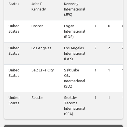
States
John F
Kennedy
Kennedy
International
(JFK)
United
Boston
Logan
1
0
0
States
International
(BOS)
United
Los Angeles
Los Angeles
2
2
2
States
International
(LAX)
United
Salt Lake City
Salt Lake
1
1
1
States
City
International
(SLC)
United
Seattle
Seattle-
1
1
1
States
Tacoma
International
(SEA)