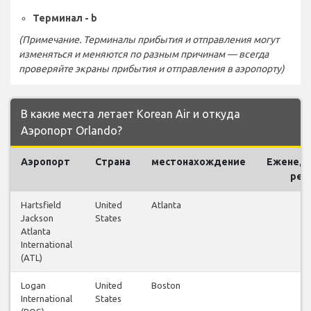
Терминал - b
(Примечание. Терминалы прибытия и отправления могут
изменяться и меняются по разным причинам — всегда
проверяйте экраны прибытия и отправления в аэропорту)
В какие места летает Korean Air и откуда
Аэропорт Orlando?
Аэропорт
Страна
местонахождение
Еженед
рей
Hartsfield
United
Atlanta
91
Jackson
States
Atlanta
International
(ATL)
Logan
United
Boston
10
International
States