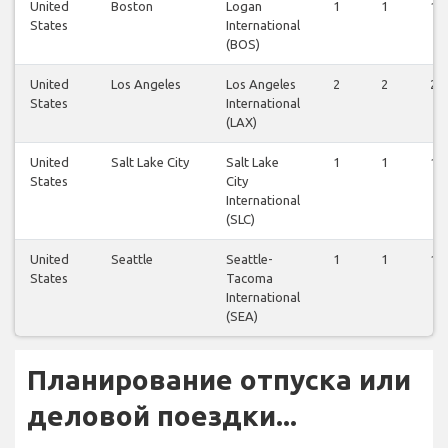
United
Boston
Logan
1
1
1
States
International
(BOS)
United
Los Angeles
Los Angeles
2
2
2
States
International
(LAX)
United
Salt Lake City
Salt Lake
1
1
1
States
City
International
(SLC)
United
Seattle
Seattle-
1
1
1
States
Tacoma
International
(SEA)
Планирование отпуска или
деловой поездки...