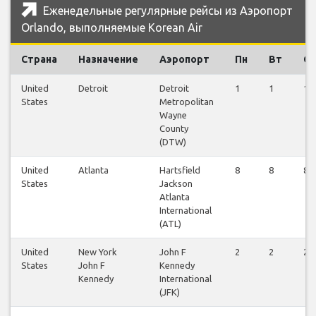
Еженедельные регулярные рейсы из Аэропорт
Orlando, выполняемые Korean Air
Страна
Назначение
Аэропорт
Пн
Вт
Ср
United
Detroit
Detroit
1
1
1
States
Metropolitan
Wayne
County
(DTW)
United
Atlanta
Hartsfield
8
8
8
States
Jackson
Atlanta
International
(ATL)
United
New York
John F
2
2
2
States
John F
Kennedy
Kennedy
International
(JFK)