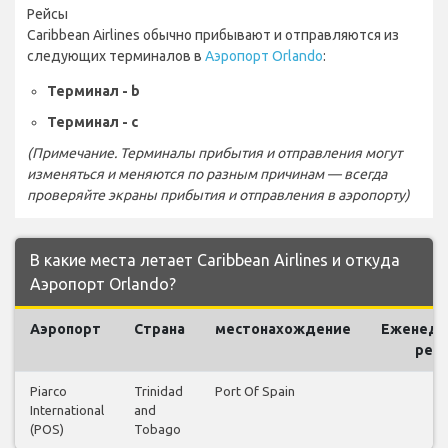
Рейсы
Caribbean Airlines обычно прибывают и отправляются из
следующих терминалов в
Аэропорт Orlando
:
Терминал - b
Терминал - c
(Примечание. Терминалы прибытия и отправления могут
изменяться и меняются по разным причинам — всегда
проверяйте экраны прибытия и отправления в аэропорту)
В какие места летает Caribbean Airlines и откуда
Аэропорт Orlando?
Аэропорт
Страна
местонахождение
Еженеде
рей
Piarco
Trinidad
Port Of Spain
8
International
and
(POS)
Tobago