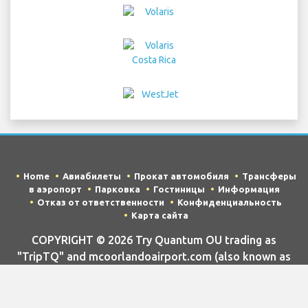
Home
Авиабилеты
Прокат автомобиля
Трансферы
в аэропорт
Парковка
Гостиницы
Информация
Отказ от ответственности
Конфиденциальность
Карта сайта
COPYRIGHT © 2026 Try Quantum OU trading as
"TripTQ" and mcoorlandoairport.com (also known as
TripTQ Аэропорт Orlando) / All Rights Reserved.
ОТКАЗ ОТ ОТВЕТСТВЕННОСТИ - Этот веб-сайт не является
официальным веб-сайтом Аэропорт Orlando