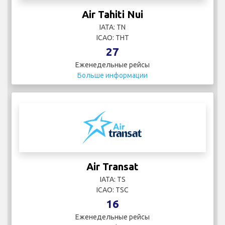
Air Tahiti Nui
IATA: TN
ICAO: THT
27
Еженедельные рейсы
Больше информации
Air Transat
IATA: TS
ICAO: TSC
16
Еженедельные рейсы