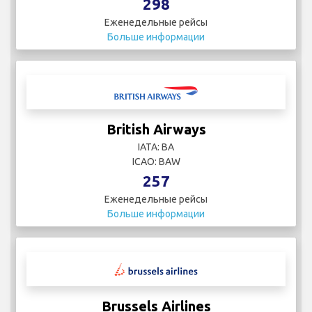
298
Еженедельные рейсы
Больше информации
British Airways
IATA: BA
ICAO: BAW
257
Еженедельные рейсы
Больше информации
Brussels Airlines