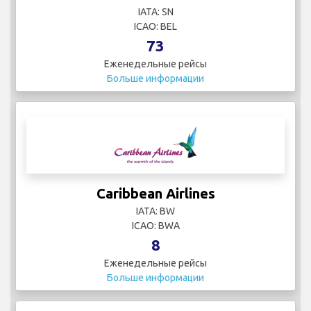
IATA: SN
ICAO: BEL
73
Еженедельные рейсы
Больше информации
Caribbean Airlines
IATA: BW
ICAO: BWA
8
Еженедельные рейсы
Больше информации