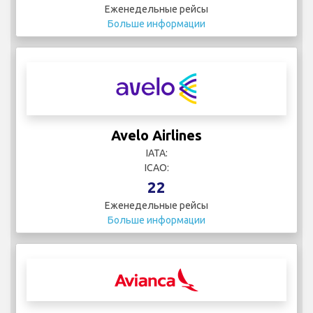
Еженедельные рейсы
Больше информации
Avelo Airlines
IATA:
ICAO:
22
Еженедельные рейсы
Больше информации