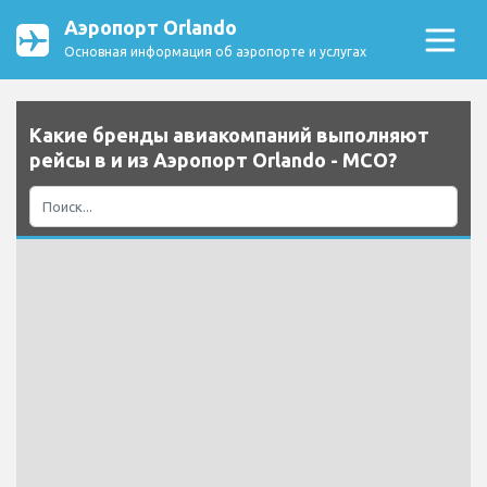
Аэропорт Orlando
Основная информация об аэропорте и услугах
Какие бренды авиакомпаний выполняют
рейсы в и из Аэропорт Orlando - MCO?