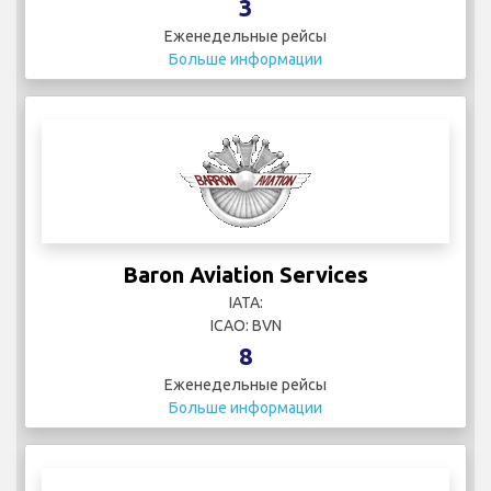
3
Еженедельные рейсы
Больше информации
Baron Aviation Services
IATA:
ICAO: BVN
8
Еженедельные рейсы
Больше информации