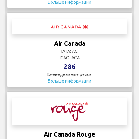
Больше информации
Air Canada
IATA: AC
ICAO: ACA
286
Еженедельные рейсы
Больше информации
Air Canada Rouge