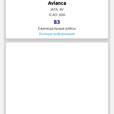
Avianca
IATA: AV
ICAO: AVA
83
Еженедельные рейсы
Больше информации