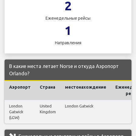
2
Еженедельные рейсы
1
Направления
В какие места летает Norse и откуда Аэропорт
Orlando?
Аэропорт
Страна
местонахождение
Еженеде
рей
London
United
London Gatwick
2
Gatwick
Kingdom
(LGW)