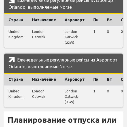
Еженедельные регулярные рейсы в Аэропорт
Orlando, выполняемые Norse
Страна
Назначение
Аэропорт
Пн
Вт
Ср
United
London
London
1
0
0
Kingdom
Gatwick
Gatwick
(LGW)
Еженедельные регулярные рейсы из Аэропорт
Orlando, выполняемые Norse
Страна
Назначение
Аэропорт
Пн
Вт
Ср
United
London
London
1
0
0
Kingdom
Gatwick
Gatwick
(LGW)
Планирование отпуска или