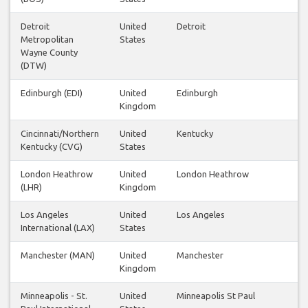
Detroit
United
Detroit
Metropolitan
States
Wayne County
(DTW)
Edinburgh (EDI)
United
Edinburgh
Kingdom
Cincinnati/Northern
United
Kentucky
Kentucky (CVG)
States
London Heathrow
United
London Heathrow
(LHR)
Kingdom
Los Angeles
United
Los Angeles
International (LAX)
States
Manchester (MAN)
United
Manchester
Kingdom
Minneapolis - St.
United
Minneapolis St Paul