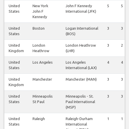
United
New York
John F Kennedy
5
5
States
John F
International (JFK)
Kennedy
United
Boston
Logan International
3
3
States
(BOS)
United
London
London Heathrow
3
2
Kingdom
Heathrow
(LHR)
United
Los Angeles
Los Angeles
4
4
States
International (LAX)
United
Manchester
Manchester (MAN)
3
3
Kingdom
United
Minneapolis
Minneapolis - St.
3
3
States
St Paul
Paul International
(MSP)
United
Raleigh
Raleigh-Durham
1
1
States
International