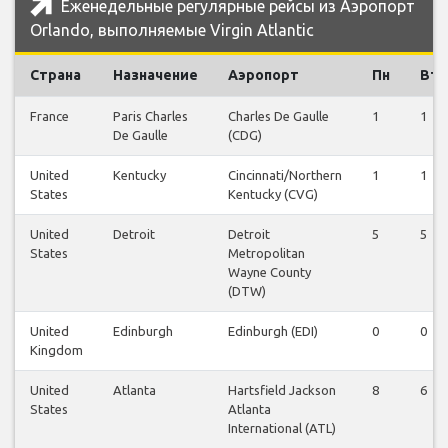
Еженедельные регулярные рейсы из Аэропорт
Orlando, выполняемые Virgin Atlantic
Страна
Назначение
Аэропорт
Пн
Вт
France
Paris Charles
Charles De Gaulle
1
1
De Gaulle
(CDG)
United
Kentucky
Cincinnati/Northern
1
1
States
Kentucky (CVG)
United
Detroit
Detroit
5
5
States
Metropolitan
Wayne County
(DTW)
United
Edinburgh
Edinburgh (EDI)
0
0
Kingdom
United
Atlanta
Hartsfield Jackson
8
6
States
Atlanta
International (ATL)