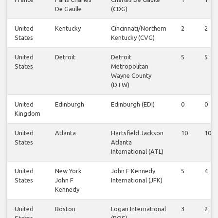
De Gaulle
(CDG)
United
Kentucky
Cincinnati/Northern
2
2
States
Kentucky (CVG)
United
Detroit
Detroit
5
5
States
Metropolitan
Wayne County
(DTW)
United
Edinburgh
Edinburgh (EDI)
0
0
Kingdom
United
Atlanta
Hartsfield Jackson
10
10
States
Atlanta
International (ATL)
United
New York
John F Kennedy
5
4
States
John F
International (JFK)
Kennedy
United
Boston
Logan International
3
2