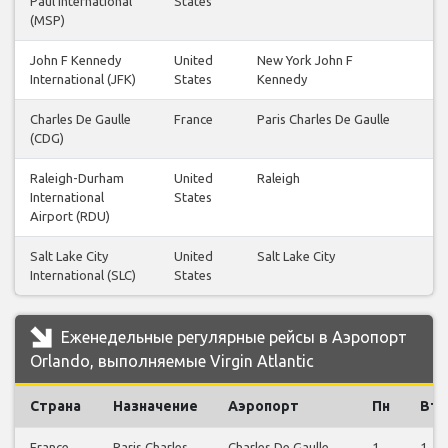
Paul International
States
(MSP)
John F Kennedy
United
New York John F
International (JFK)
States
Kennedy
Charles De Gaulle
France
Paris Charles De Gaulle
(CDG)
Raleigh-Durham
United
Raleigh
International
States
Airport (RDU)
Salt Lake City
United
Salt Lake City
International (SLC)
States
Еженедельные регулярные рейсы в Аэропорт
Orlando, выполняемые Virgin Atlantic
Страна
Назначение
Аэропорт
Пн
Вт
France
Paris Charles
Charles De Gaulle
1
1