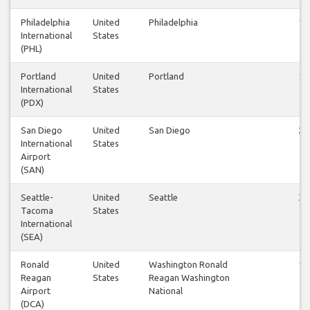
Philadelphia
United
Philadelphia
19
International
States
(PHL)
Portland
United
Portland
13
International
States
(PDX)
San Diego
United
San Diego
26
International
States
Airport
(SAN)
Seattle-
United
Seattle
38
Tacoma
States
International
(SEA)
Ronald
United
Washington Ronald
12
Reagan
States
Reagan Washington
Airport
National
(DCA)