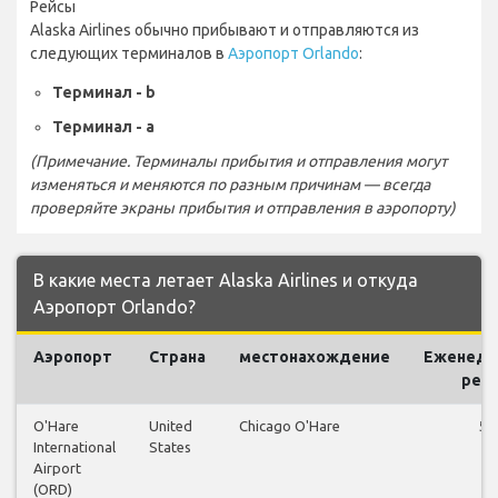
Рейсы
Alaska Airlines обычно прибывают и отправляются из
следующих терминалов в
Аэропорт Orlando
:
Терминал - b
Терминал - a
(Примечание. Терминалы прибытия и отправления могут
изменяться и меняются по разным причинам — всегда
проверяйте экраны прибытия и отправления в аэропорту)
В какие места летает Alaska Airlines и откуда
Аэропорт Orlando?
Аэропорт
Страна
местонахождение
Еженеде
рей
O'Hare
United
Chicago O'Hare
53
International
States
Airport
(ORD)