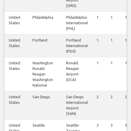
(ORD)
United
Philadelphia
Philadelphia
1
1
1
States
International
(PHL)
United
Portland
Portland
1
1
1
States
International
(PDX)
United
Washington
Ronald
1
1
1
States
Ronald
Reagan
Reagan
Airport
Washington
(DCA)
National
United
San Diego
San Diego
2
2
2
States
International
Airport
(SAN)
United
Seattle
Seattle-
3
3
3
States
Tacoma