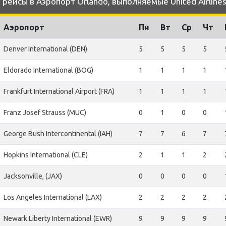
ейсы в Аэропорт Orlando, выполняемые United Airline
Аэропорт
Пн
Вт
Ср
Чт
Denver International (DEN)
5
5
5
5
Eldorado International (BOG)
1
1
1
1
Frankfurt International Airport (FRA)
1
1
1
1
Franz Josef Strauss (MUC)
0
1
0
0
George Bush Intercontinental (IAH)
7
7
6
7
Hopkins International (CLE)
2
1
1
2
Jacksonville, (JAX)
0
0
0
0
Los Angeles International (LAX)
2
2
2
2
Newark Liberty International (EWR)
9
9
9
9