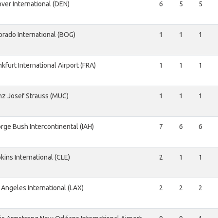
ver International (DEN)
6
5
5
orado International (BOG)
1
1
1
nkfurt International Airport (FRA)
1
1
1
nz Josef Strauss (MUC)
1
1
1
rge Bush Intercontinental (IAH)
7
6
6
kins International (CLE)
2
1
1
 Angeles International (LAX)
2
2
2