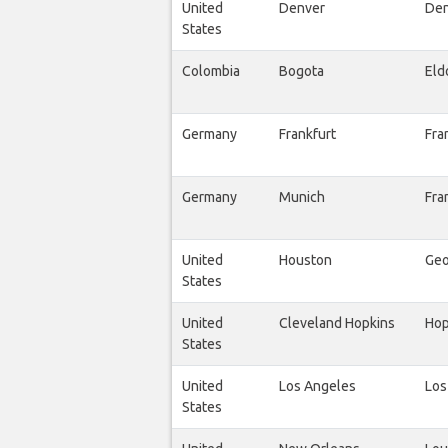
United
Denver
Den
States
Colombia
Bogota
Eld
Germany
Frankfurt
Fra
Germany
Munich
Fra
United
Houston
Geo
States
United
Cleveland Hopkins
Hop
States
United
Los Angeles
Los
States