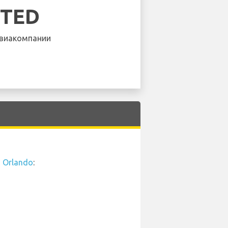
ITED
виакомпании
 Orlando
: