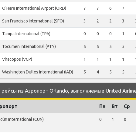
O'Hare International Airport (ORD)
7
7
6
7
San Francisco International (SFO)
3
2
2
3
Tampa International (TPA)
0
0
0
1
Tocumen International (PTY)
5
5
5
5
Viracopos (VCP)
1
1
1
1
Washington Dulles International (IAD)
5
4
5
5
ейсы из Аэропорт Orlando, выполняемые United Airlin
ропорт
Пн
Вт
Ср
cún International (CUN)
0
1
0