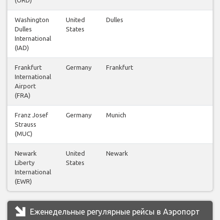
Washington
United
Dulles
25
Dulles
States
International
(IAD)
Frankfurt
Germany
Frankfurt
12
International
Airport
(FRA)
Franz Josef
Germany
Munich
6
Strauss
(MUC)
Newark
United
Newark
12
Liberty
States
International
(EWR)
Еженедельные регулярные рейсы в Аэропорт