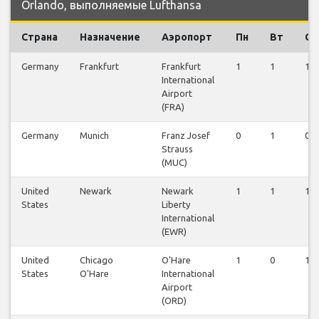
Orlando, выполняемые Lufthansa
Страна
Назначение
Аэропорт
Пн
Вт
Ср
Germany
Frankfurt
Frankfurt
1
1
1
International
Airport
(FRA)
Germany
Munich
Franz Josef
0
1
0
Strauss
(MUC)
United
Newark
Newark
1
1
1
States
Liberty
International
(EWR)
United
Chicago
O'Hare
1
0
1
States
O'Hare
International
Airport
(ORD)