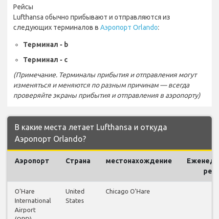
Рейсы
Lufthansa обычно прибывают и отправляются из
следующих терминалов в
Аэропорт Orlando
:
Терминал - b
Терминал - c
(Примечание. Терминалы прибытия и отправления могут
изменяться и меняются по разным причинам — всегда
проверяйте экраны прибытия и отправления в аэропорту)
В какие места летает Lufthansa и откуда
Аэропорт Orlando?
Аэропорт
Страна
местонахождение
Еженеде
рей
O'Hare
United
Chicago O'Hare
16
International
States
Airport
(ORD)