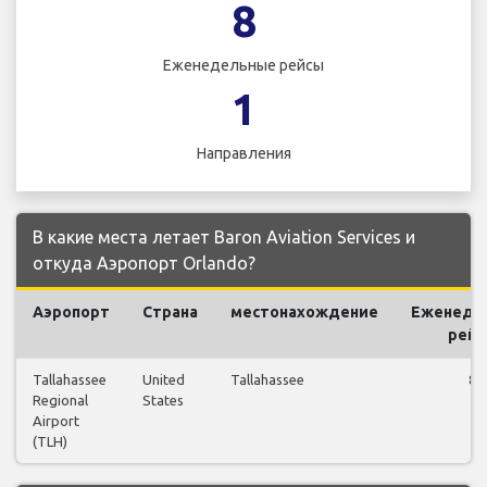
8
Еженедельные рейсы
1
Направления
В какие места летает Baron Aviation Services и
откуда Аэропорт Orlando?
Аэропорт
Страна
местонахождение
Еженеде
рей
Tallahassee
United
Tallahassee
8
Regional
States
Airport
(TLH)