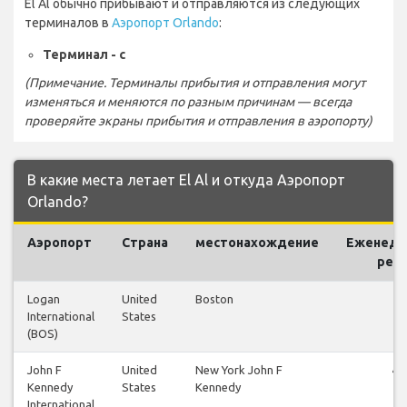
El Al обычно прибывают и отправляются из следующих
терминалов в
Аэропорт Orlando
:
Терминал - c
(Примечание. Терминалы прибытия и отправления могут
изменяться и меняются по разным причинам — всегда
проверяйте экраны прибытия и отправления в аэропорту)
В какие места летает El Al и откуда Аэропорт
Orlando?
Аэропорт
Страна
местонахождение
Еженеде
рей
Logan
United
Boston
6
International
States
(BOS)
John F
United
New York John F
41
Kennedy
States
Kennedy
International