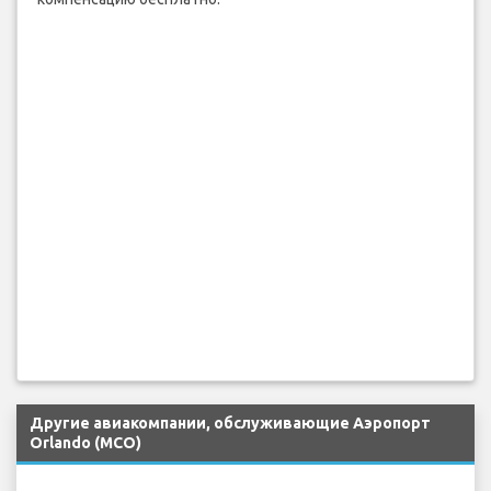
Требуйте до £1,600 (€1,920) за неправильное обращение
с багажом или £520 (€600) компенсации за подходящие
задержки и отмены рейсов. Проверьте свою
компенсацию бесплатно.