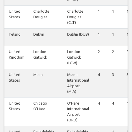
United
Charlotte
Charlotte
1
1
1
States
Douglas
Douglas
(CLT)
Ireland
Dublin
Dublin (DUB)
1
1
1
United
London
London
2
2
2
Kingdom
Gatwick
Gatwick
(LGW)
United
Miami
Miami
4
3
3
States
International
Airport
(MIA)
United
Chicago
O'Hare
4
4
4
States
O'Hare
International
Airport
(ORD)
United
Philadelphia
Philadelphia
1
1
1