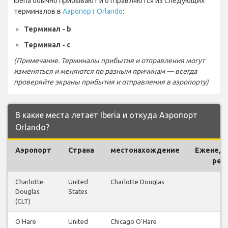
Iberia обычно прибывают и отправляются из следующих
терминалов в
Аэропорт Orlando
:
Терминал - b
Терминал - c
(Примечание. Терминалы прибытия и отправления могут
изменяться и меняются по разным причинам — всегда
проверяйте экраны прибытия и отправления в аэропорту)
В какие места летает Iberia и откуда Аэропорт
Orlando?
Аэропорт
Страна
местонахождение
Еженед
рей
Charlotte
United
Charlotte Douglas
12
Douglas
States
(CLT)
O'Hare
United
Chicago O'Hare
39