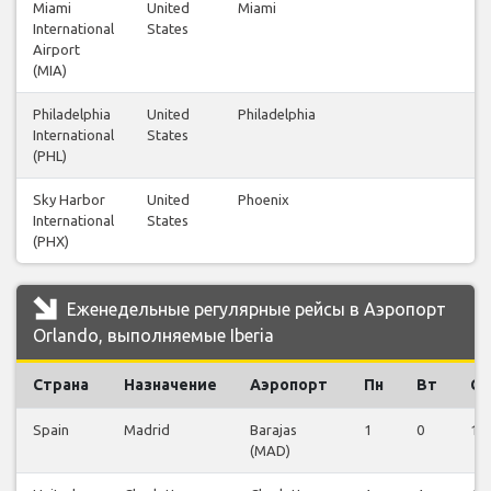
Miami
United
Miami
44
International
States
Airport
(MIA)
Philadelphia
United
Philadelphia
10
International
States
(PHL)
Sky Harbor
United
Phoenix
6
International
States
(PHX)
Еженедельные регулярные рейсы в Аэропорт
Orlando, выполняемые Iberia
Страна
Назначение
Аэропорт
Пн
Вт
Ср
Spain
Madrid
Barajas
1
0
1
(MAD)