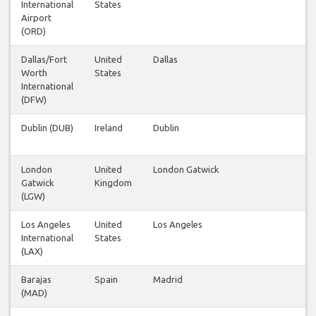
International
States
Airport
(ORD)
Dallas/Fort
United
Dallas
1
Worth
States
International
(DFW)
Dublin (DUB)
Ireland
Dublin
14
London
United
London Gatwick
28
Gatwick
Kingdom
(LGW)
Los Angeles
United
Los Angeles
1
International
States
(LAX)
Barajas
Spain
Madrid
6
(MAD)