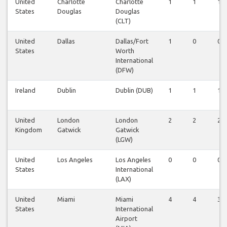
United
Charlotte
Charlotte
1
1
1
States
Douglas
Douglas
(CLT)
United
Dallas
Dallas/Fort
1
0
0
States
Worth
International
(DFW)
Ireland
Dublin
Dublin (DUB)
1
1
1
United
London
London
2
2
2
Kingdom
Gatwick
Gatwick
(LGW)
United
Los Angeles
Los Angeles
0
0
0
States
International
(LAX)
United
Miami
Miami
4
4
3
States
International
Airport