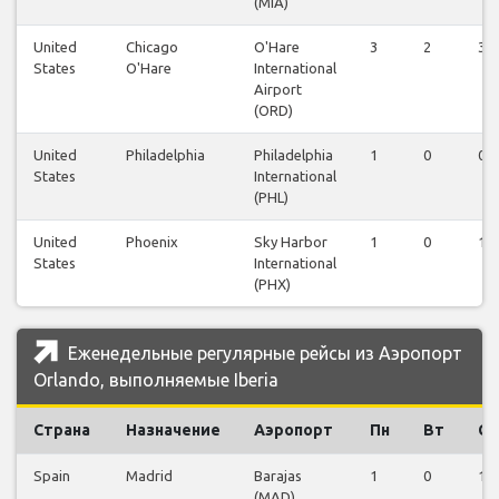
(MIA)
United
Chicago
O'Hare
3
2
3
States
O'Hare
International
Airport
(ORD)
United
Philadelphia
Philadelphia
1
0
0
States
International
(PHL)
United
Phoenix
Sky Harbor
1
0
1
States
International
(PHX)
Еженедельные регулярные рейсы из Аэропорт
Orlando, выполняемые Iberia
Страна
Назначение
Аэропорт
Пн
Вт
Ср
Spain
Madrid
Barajas
1
0
1
(MAD)