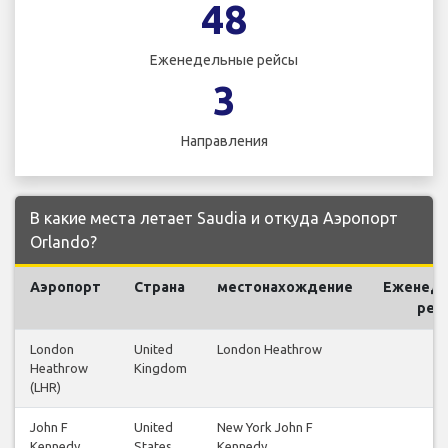
48
Еженедельные рейсы
3
Направления
В какие места летает Saudia и откуда Аэропорт
Orlando?
Аэропорт
Страна
местонахождение
Еженед
рей
London
United
London Heathrow
19
Heathrow
Kingdom
(LHR)
John F
United
New York John F
17
Kennedy
States
Kennedy