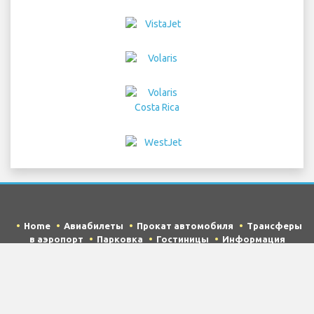
Home
Авиабилеты
Прокат автомобиля
Трансферы
в аэропорт
Парковка
Гостиницы
Информация
Отказ от ответственности
Конфиденциальность
Карта сайта
COPYRIGHT © 2026 Try Quantum OU trading as
"TripTQ" and mcoorlandoairport.com (also known as