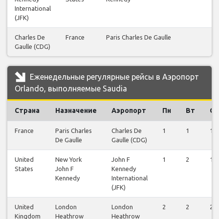
International
(JFK)
Charles De
France
Paris Charles De Gaulle
12
Gaulle (CDG)
Еженедельные регулярные рейсы в Аэропорт
Orlando, выполняемые Saudia
Страна
Назначение
Аэропорт
Пн
Вт
Ср
France
Paris Charles
Charles De
1
1
1
De Gaulle
Gaulle (CDG)
United
New York
John F
1
2
1
States
John F
Kennedy
Kennedy
International
(JFK)
United
London
London
2
2
2
Kingdom
Heathrow
Heathrow