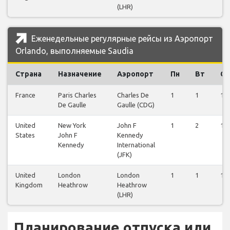
(LHR)
Еженедельные регулярные рейсы из Аэропорт
Orlando, выполняемые Saudia
Страна
Назначение
Аэропорт
Пн
Вт
Ср
France
Paris Charles
Charles De
1
1
1
De Gaulle
Gaulle (CDG)
United
New York
John F
1
2
1
States
John F
Kennedy
Kennedy
International
(JFK)
United
London
London
1
1
1
Kingdom
Heathrow
Heathrow
(LHR)
Планирование отпуска или