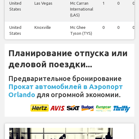
United
Las Vegas
Mc Carran
1
0
0
States
International
(LAS)
United
Knoxville
Mc Ghee
0
0
0
States
Tyson (TYS)
Планирование отпуска или
деловой поездки...
Предварительное бронирование
Прокат автомобилей в Аэропорт
Orlando
для огромной экономии.