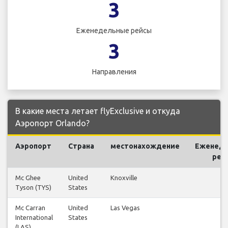
3
Еженедельные рейсы
3
Направления
В какие места летает flyExclusive и откуда
Аэропорт Orlando?
Аэропорт
Страна
местонахождение
Еженед
рей
Mc Ghee
United
Knoxville
1
Tyson (TYS)
States
Mc Carran
United
Las Vegas
1
International
States
(LAS)