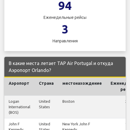
94
Еженедельные рейсы
3
Направления
В какие места летает TAP Air Portugal и откуда
Аэропорт Orlando?
Аэропорт
Страна
местонахождение
Еженеде
рей
Logan
United
Boston
27
International
States
(BOS)
John F
United
New York John F
12
Kennedy
States
Kennedy