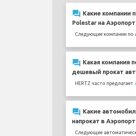
question_answer
Какие компании п
Polestar на Аэропорт
Следующие компании по а
question_answer
Какая компания п
дешевый прокат авт
HERTZ часто предлагает
question_answer
Какие автомобили
напрокат в Аэропорт
Следующие автоматически