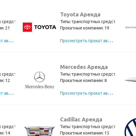
Toyota Аренда
 средств: 8
Типы транспортных средств: 6
и: 21
Прокатные компании: 19
П
росмотреть прокат автомобилей Nissan
П
росмотреть прокат автомобилей Toyota
Mercedes Аренда
 средств: 4
Типы транспортных средств: 4
и: 12
Прокатные компании: 8
П
росмотреть прокат автомобилей Jeep
П
росмотреть прокат автомобилей Mercedes
Cadillac Аренда
 средств: 4
Типы транспортных средств: 3
и: 14
Прокатные компании: 15