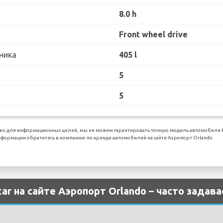
8.0 h
Front wheel drive
ника
405 l
5
5
о для информационных целей, мы не можем гарантировать точную модель автомобиля Pol
формации обратитесь в компанию по аренде автомобилей на сайте Аэропорт Orlando.
ar на сайте Аэропорт Orlando – часто зада