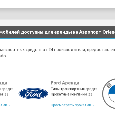
обилей доступны для аренды на Аэропорт Orlan
транспортных средств от 24 производители, предоставле
ndo.
нда
Ford Аренда
 средств: 14
Типы транспортных средств: 13
и: 22
Прокатные компании: 22
П
росмотреть прокат автомобилей Chevrolet
П
росмотреть прокат автомобилей Ford