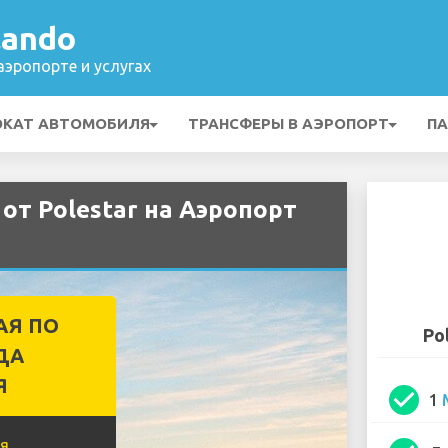
lando
эропорте и услугах
ОКАТ АВТОМОБИЛЯ
ТРАНСФЕРЫ В АЭРОПОРТ
ПА
от Polestar на Аэропорт
АЯ ПО
Po
ДА
Я
check_circle
1
я