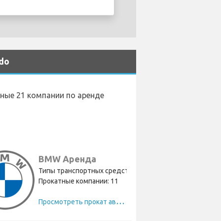
do
нные 21 компании по аренде
BMW Аренда
Типы транспортных средств: 10
Прокатные компании: 11
П
росмотреть прокат автомобилей BMW