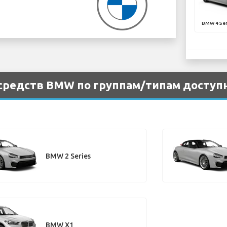
BMW 4 Ser
редств BMW по группам/типам доступн
BMW 2 Series
BMW X1