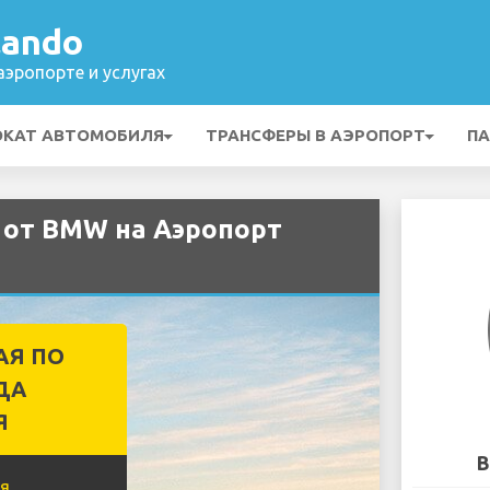
lando
эропорте и услугах
ОКАТ АВТОМОБИЛЯ
ТРАНСФЕРЫ В АЭРОПОРТ
ПА
 от BMW на Аэропорт
АЯ ПО
ДА
Я
B
я