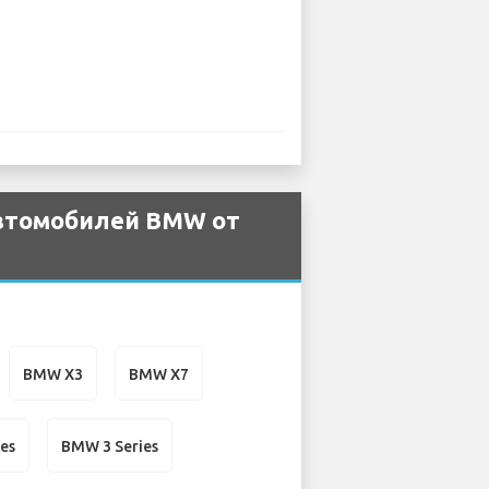
автомобилей BMW от
BMW X3
BMW X7
es
BMW 3 Series