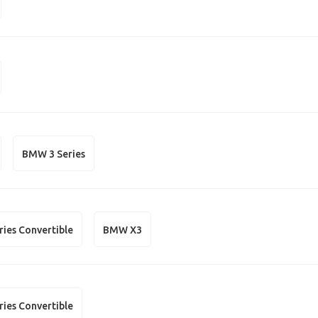
BMW 3 Series
ies Convertible
BMW X3
ies Convertible