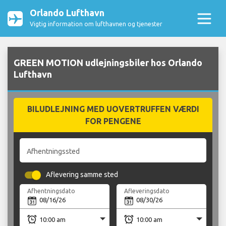
Orlando Lufthavn
Vigtig information om lufthavnen og tjenester
GREEN MOTION udlejningsbiler hos Orlando
Lufthavn
BILUDLEJNING MED UOVERTRUFFEN VÆRDI
FOR PENGENE
Afhentningssted
Aflevering samme sted
Afhentningsdato
Afleveringsdato