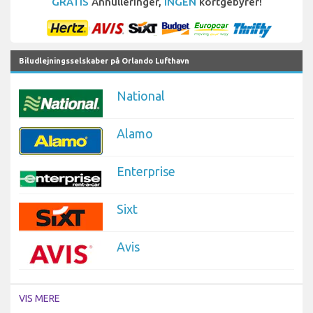
GRATIS
Annulleringer,
INGEN
kortgebyrer!
Biludlejningsselskaber på Orlando Lufthavn
National
Alamo
Enterprise
Sixt
Avis
VIS MERE