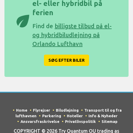
el- eller hybridbil på
ferien
eco
Find de
billigste tilbud på el-
og hybridbiludlejning på
Orlando Lufthavn
SØG EFTER BILER
Home
Flyrejser
Biludlejning
Transport til og fra
lufthavnen
Parkering
Hoteller
Info & Nyheder
Ansvarsfraskrivelse
Privatlivspolitik
Sitemap
COPYRIGHT © 2026 Try Quantum OU trading as