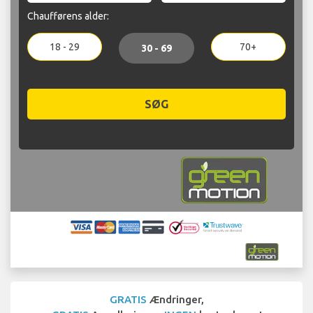
Chaufførens alder:
18 - 29
70+
30 - 69
SØG
GRATIS
Ændringer,