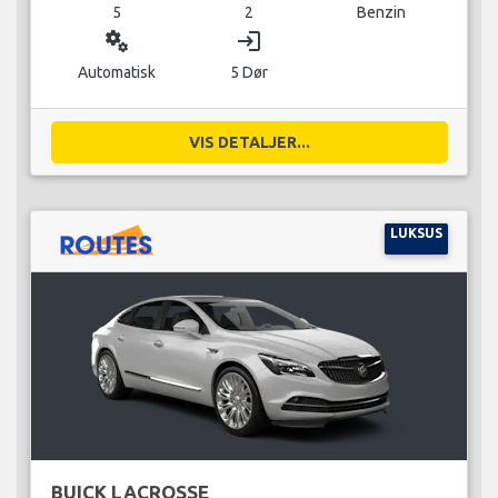
5
2
Benzin
miscellaneous_services
login
Automatisk
5 Dør
VIS DETALJER...
LUKSUS
BUICK LACROSSE