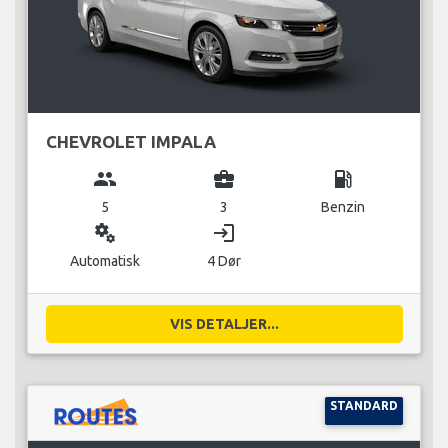
CHEVROLET IMPALA
group
business_center
local_gas_station
5
3
Benzin
miscellaneous_services
login
Automatisk
4 Dør
VIS DETALJER...
STANDARD