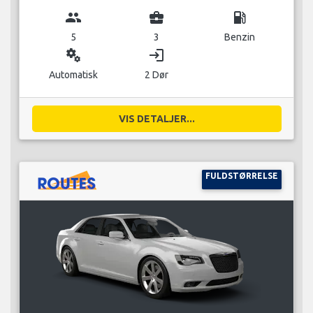
group
business_center
local_gas_station
5
3
Benzin
miscellaneous_services
login
Automatisk
2 Dør
VIS DETALJER...
FULDSTØRRELSE