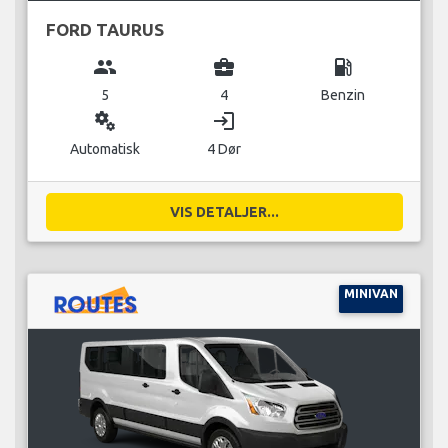
FORD TAURUS
group
business_center
local_gas_station
5
4
Benzin
miscellaneous_services
login
Automatisk
4 Dør
VIS DETALJER...
MINIVAN