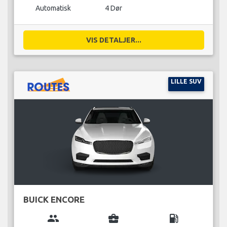
Automatisk
4 Dør
VIS DETALJER...
LILLE SUV
BUICK ENCORE
group
business_center
local_gas_station