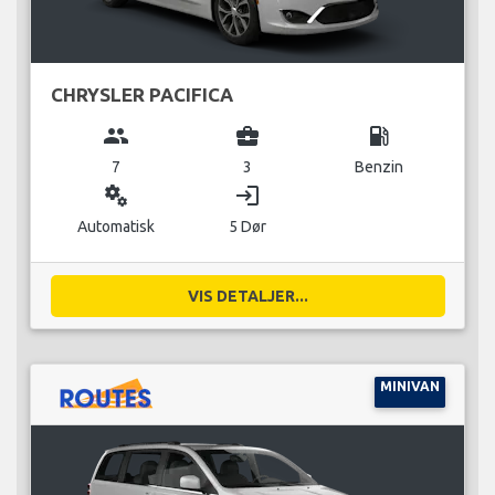
CHRYSLER PACIFICA
group
business_center
local_gas_station
7
3
Benzin
miscellaneous_services
login
Automatisk
5 Dør
VIS DETALJER...
MINIVAN