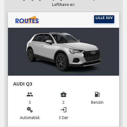
Lufthavn er:
LILLE SUV
AUDI Q3
group
business_center
local_gas_station
5
2
Benzin
miscellaneous_services
login
Automatisk
3 Dør