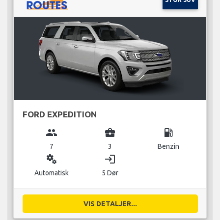
FORD EXPEDITION
group
business_center
local_gas_station
7
3
Benzin
miscellaneous_services
login
Automatisk
5 Dør
VIS DETALJER...