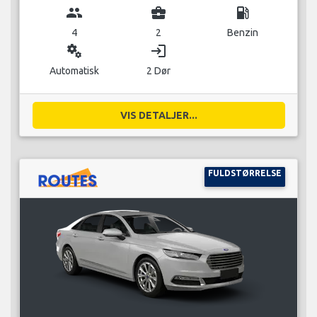
group
business_center
local_gas_station
4
2
Benzin
miscellaneous_services
login
Automatisk
2 Dør
VIS DETALJER...
FULDSTØRRELSE