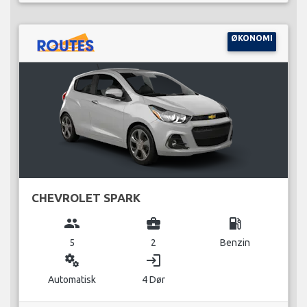
ØKONOMI
CHEVROLET SPARK
group
business_center
local_gas_station
5
2
Benzin
miscellaneous_services
login
Automatisk
4 Dør