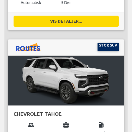
Automatisk
5 Dør
VIS DETALJER...
STOR SUV
CHEVROLET TAHOE
group
business_center
local_gas_station