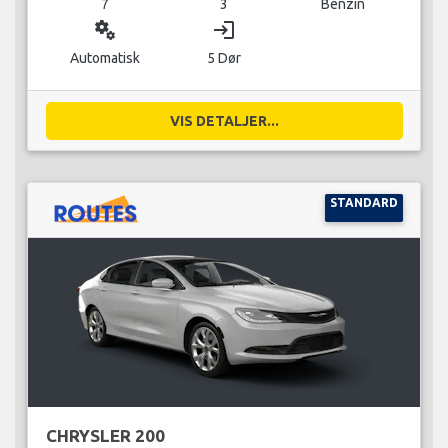
7
3
Benzin
miscellaneous_services
login
Automatisk
5 Dør
VIS DETALJER...
STANDARD
CHRYSLER 200