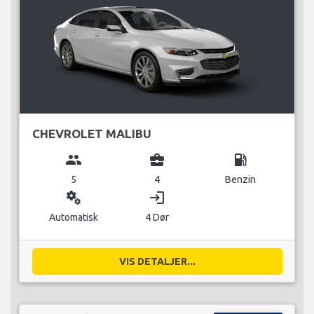
CHEVROLET MALIBU
group
business_center
local_gas_station
5
4
Benzin
miscellaneous_services
login
Automatisk
4 Dør
VIS DETALJER...