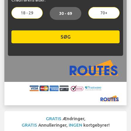
18 - 29
70+
30 - 69
SØG
GRATIS
Ændringer,
GRATIS
Annulleringer,
INGEN
kortgebyrer!