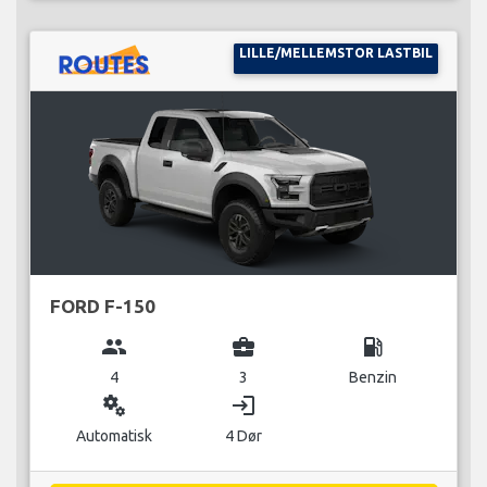
LILLE/MELLEMSTOR LASTBIL
FORD F-150
group
business_center
local_gas_station
4
3
Benzin
miscellaneous_services
login
Automatisk
4 Dør