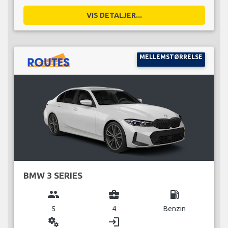
VIS DETALJER...
MELLEMSTØRRELSE
BMW 3 SERIES
group
business_center
local_gas_station
5
4
Benzin
miscellaneous_services
login