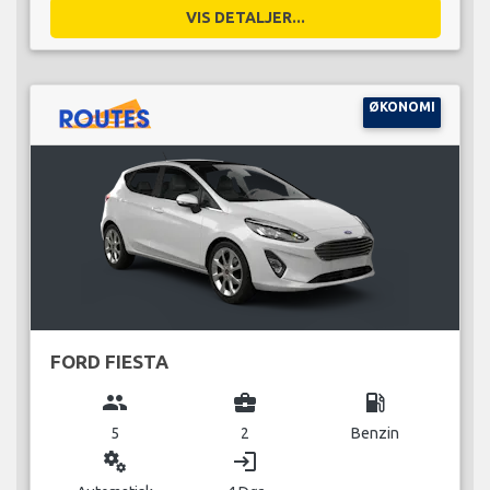
VIS DETALJER...
ØKONOMI
FORD FIESTA
group
business_center
local_gas_station
5
2
Benzin
miscellaneous_services
login