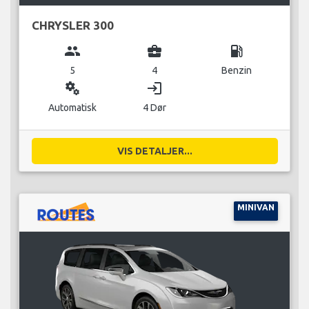
CHRYSLER 300
group
business_center
local_gas_station
5
4
Benzin
miscellaneous_services
login
Automatisk
4 Dør
VIS DETALJER...
MINIVAN