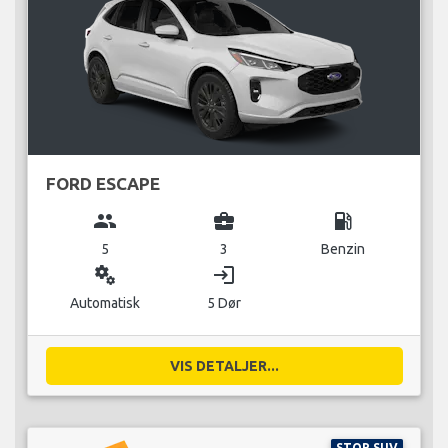
FORD ESCAPE
group
business_center
local_gas_station
5
3
Benzin
miscellaneous_services
login
Automatisk
5 Dør
VIS DETALJER...
STOR SUV