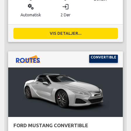
miscellaneous_services
login
Automatisk
2 Dør
VIS DETALJER...
CONVERTIBLE
FORD MUSTANG CONVERTIBLE