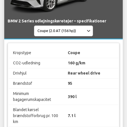
BMW 2 Series udlejningskøretøjer – specifikationer
Kropstype
Coupe
CO2-udledning
160 g/km
Drivhjul
Rear wheel drive
Brændstof
95
Minimum
390 l
bagagerumskapacitet
Blandet kørsel
brændstofforbrug pr. 100
7.1 l
km