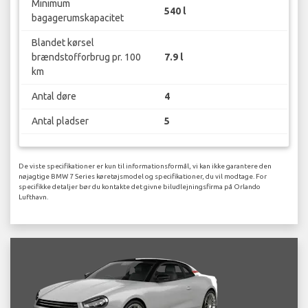
Minimum
540 l
bagagerumskapacitet
Blandet kørsel
brændstofforbrug pr. 100
7.9 l
km
Antal døre
4
Antal pladser
5
De viste specifikationer er kun til informationsformål, vi kan ikke garantere den
nøjagtige BMW 7 Series køretøjsmodel og specifikationer, du vil modtage. For
specifikke detaljer bør du kontakte det givne biludlejningsfirma på Orlando
Lufthavn.