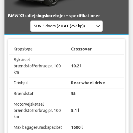
BMW X3 udlejningskøretøjer – specifikationer
Kropstype
Crossover
Bykørsel
brændstofforbrug pr. 100
10.2 l
km
Drivhjul
Rear wheel drive
Brændstof
95
Motorvejskørsel
brændstofforbrug pr. 100
8.1 l
km
Max bagagerumskapacitet
1600 l