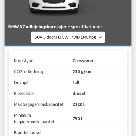
BMW X7 udlejningskøretøjer – specifikationer
Kropstype
Crossover
CO2-udledning
230 g/km
Drivhjul
full
Brændstof
diesel
Max bagagerumskapacitet
2120 l
Minimum
750 l
bagagerumskapacitet
Blandet kørsel