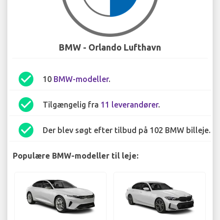
BMW - Orlando Lufthavn
check_circle
10
BMW-modeller
.
check_circle
Tilgængelig fra
11 leverandører
.
check_circle
Der blev søgt efter tilbud på 102 BMW billeje.
Populære BMW-modeller til leje: