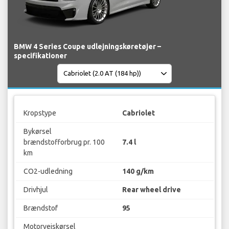
BMW 4 Series Coupe udlejningskøretøjer –
specifikationer
Kropstype
Cabriolet
Bykørsel
brændstofforbrug pr. 100
7.4 l
km
CO2-udledning
140 g/km
Drivhjul
Rear wheel drive
Brændstof
95
Motorvejskørsel