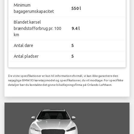
Minimum
550 l
bagagerumskapacitet
Blandet kørsel
brændstofforbrug pr. 100
9.4 l
km
Antal døre
5
Antal pladser
5
De viste specifikationer er kun til informationsformål, vi kan ikke garantere den
nøjagtige BMW X3 køretøjsmodel og specifikationer, du vil modtage. For specifikke
detaljer bør du kontakte det givne biludlejningsfirma på Orlando Lufthavn.