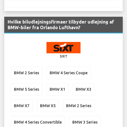
Hvilke biludlejningsfirmaer tilbyder udlejning af
BMW-biler fra Orlando Lufthavn?
SIXT
BMW 2 Series
BMW 4 Series Coupe
BMW 5 Series
BMW X1
BMW X3
BMW X7
BMW X5
BMW 2 Series
BMW 4 Series Convertible
BMW 3 Series