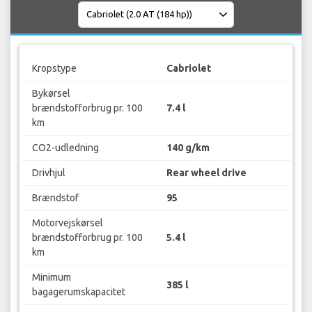
Kropstype
Cabriolet
Bykørsel
brændstofforbrug pr. 100
7.4 l
km
CO2-udledning
140 g/km
Drivhjul
Rear wheel drive
Brændstof
95
Motorvejskørsel
brændstofforbrug pr. 100
5.4 l
km
Minimum
385 l
bagagerumskapacitet