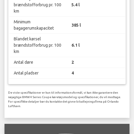
brændstofforbrug pr. 100
5.4 l
km
Minimum
385 l
bagagerumskapacitet
Blandet kørsel
brændstofforbrug pr. 100
6.1 l
km
Antal døre
2
Antal pladser
4
De viste specifikationer er kun til informationsformål, vi kan ikke garantere den
nøjagtige BMW 4 Series Coupe køretøjsmodel og specifikationer, du vil modtage.
For specifikke detaljer bør du kontakte det givne biludlejningsfirma på Orlando
Lufthavn.