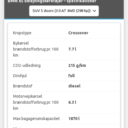
BMW X5 udlejningskøretøjer – specifikationer
Kropstype
Crossover
Bykørsel
brændstofforbrug pr. 100
7.7 l
km
CO2-udledning
215 g/km
Drivhjul
full
Brændstof
diesel
Motorvejskørsel
brændstofforbrug pr. 100
6.3 l
km
Max bagagerumskapacitet
1870 l