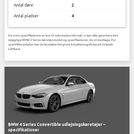
Antal døre
2
Antal pladser
4
De viste specifikationer er kun til informationsformål, vi kan ikke garantere den
nøjagtige BMW 2 Series køretøjsmodel og specifikationer, du vil modtage. For
specifikke detaljer bør du kontakte det givne biludlejningsfirma på Orlando
Lufthavn.
BMW 4 Series Convertible udlejningskøretøjer –
specifikationer