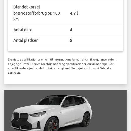
Blandet kørsel
brændstofforbrug pr. 100
4.7 l
km
Antal døre
4
Antal pladser
5
De viste specifikationer er kun til informationsformål, vi kan ikke garantere den
nøjagtige BMW 5 Series køretøjsmodel og specifikationer, du vil modtage. For
specifikke detaljer bør du kontakte det givne biludlejningsfirma på Orlando
Lufthavn.