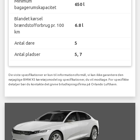
Minimum
650 l
bagagerumskapacitet
Blandet kørsel
brændstofforbrug pr. 100
6.8 l
km
Antal døre
5
Antal pladser
5, 7
De viste specifikationer er kun til informationsformål, vi kan ikke garantere den
nøjagtige BMW X5 køretøjsmodel og specifikationer, du vil modtage. For specifikke
detaljer bør du kontakte det givne biludlejningsfirma på Orlando Lufthavn.