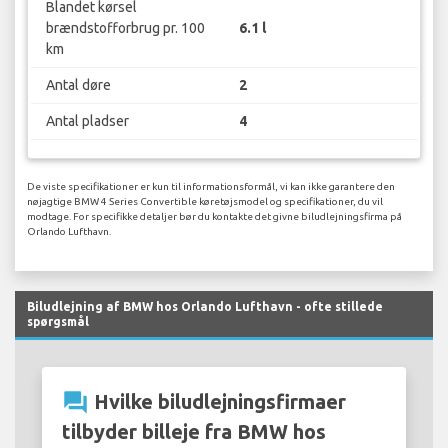
Blandet kørsel
brændstofforbrug pr. 100
6.1 l
km
Antal døre
2
Antal pladser
4
De viste specifikationer er kun til informationsformål, vi kan ikke garantere den
nøjagtige BMW 4 Series Convertible køretøjsmodel og specifikationer, du vil
modtage. For specifikke detaljer bør du kontakte det givne biludlejningsfirma på
Orlando Lufthavn.
Biludlejning af BMW hos Orlando Lufthavn - ofte stillede
spørgsmål
question_answer
Hvilke biludlejningsfirmaer
tilbyder billeje fra BMW hos