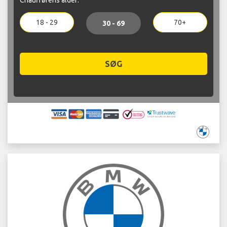
18 - 29
70+
30 - 69
SØG