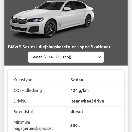
BMW 5 Series udlejningskøretøjer – specifikationer
Kropstype
Sedan
CO2-udledning
124 g/km
Drivhjul
Rear wheel drive
Brændstof
diesel
Minimum
530 l
bagagerumskapacitet