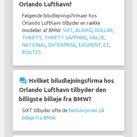
Orlando Lufthavn?
Følgende biludlejningsfirmaer hos
Orlando Lufthavn tilbyder en række
modeller af BMW:
SIXT
,
ALAMO
,
DOLLAR
,
THRIFTY
,
THRIFTY SAPPHIRE
,
VALUE
,
NATIONAL
,
ENTERPRISE
,
EASIRENT
,
EZ
,
ROUTES
question_answer
Hvilket biludlejningsfirma hos
Orlando Lufthavn tilbyder den
billigste billeje fra BMW?
SIXT tilbyder ofte de
bedste priser på
billeje fra BMW
.