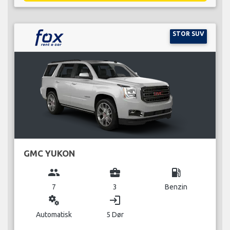
STOR SUV
GMC YUKON
group
business_center
local_gas_station
7
3
Benzin
miscellaneous_services
login
Automatisk
5 Dør