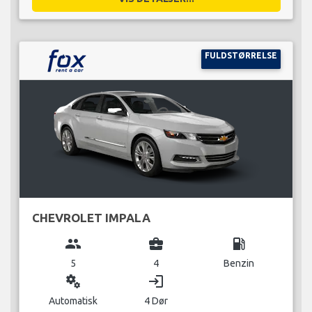
FULDSTØRRELSE
CHEVROLET IMPALA
group
business_center
local_gas_station
5
4
Benzin
miscellaneous_services
login
Automatisk
4 Dør