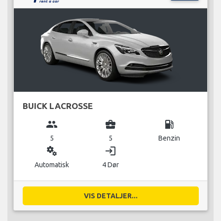
BUICK LACROSSE
group
business_center
local_gas_station
5
5
Benzin
miscellaneous_services
login
Automatisk
4 Dør
VIS DETALJER...