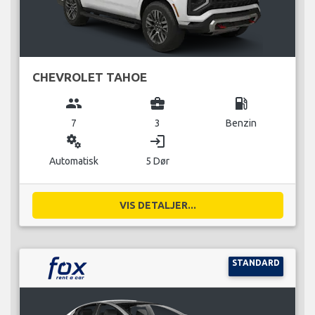
CHEVROLET TAHOE
group
business_center
local_gas_station
7
3
Benzin
miscellaneous_services
login
Automatisk
5 Dør
VIS DETALJER...
STANDARD