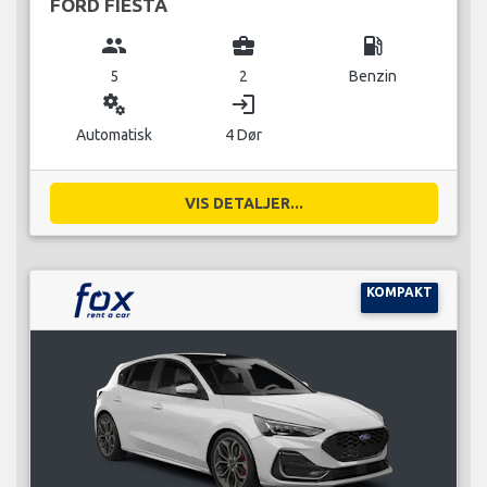
FORD FIESTA
group
business_center
local_gas_station
5
2
Benzin
miscellaneous_services
login
Automatisk
4 Dør
VIS DETALJER...
KOMPAKT