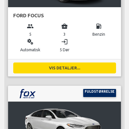
FORD FOCUS
group
business_center
local_gas_station
5
3
Benzin
miscellaneous_services
login
Automatisk
5 Dør
VIS DETALJER...
FULDSTØRRELSE