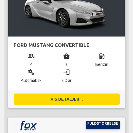
FORD MUSTANG CONVERTIBLE
group
business_center
local_gas_station
4
2
Benzin
miscellaneous_services
login
Automatisk
2 Dør
VIS DETALJER...
FULDSTØRRELSE