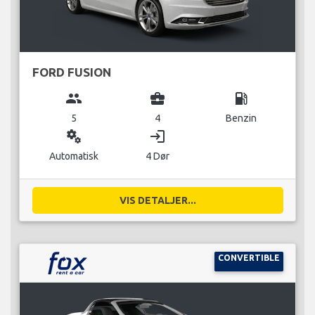
FORD FUSION
group
business_center
local_gas_station
5
4
Benzin
miscellaneous_services
login
Automatisk
4 Dør
VIS DETALJER...
CONVERTIBLE