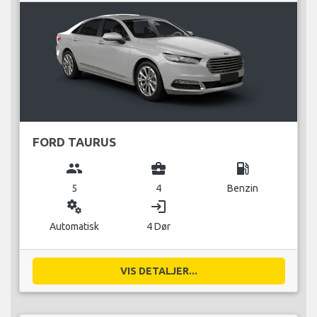
FORD TAURUS
group
business_center
local_gas_station
5
4
Benzin
miscellaneous_services
login
Automatisk
4 Dør
VIS DETALJER...