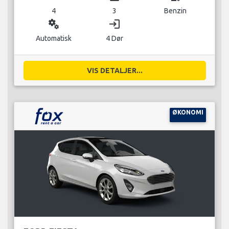
4
3
Benzin
miscellaneous_services
login
Automatisk
4 Dør
VIS DETALJER...
ØKONOMI