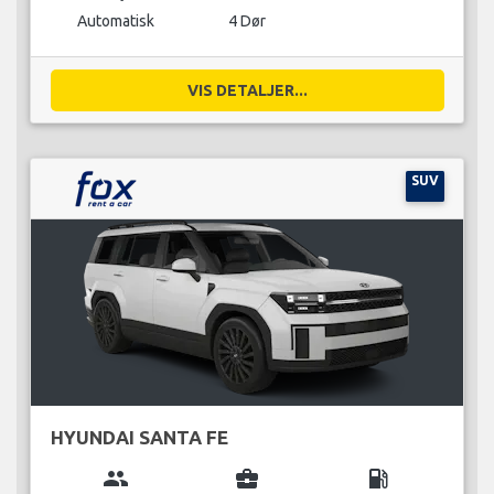
Automatisk
4 Dør
VIS DETALJER...
SUV
HYUNDAI SANTA FE
group
business_center
local_gas_station