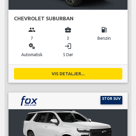
CHEVROLET SUBURBAN
group
business_center
local_gas_station
7
3
Benzin
miscellaneous_services
login
Automatisk
5 Dør
VIS DETALJER...
STOR SUV