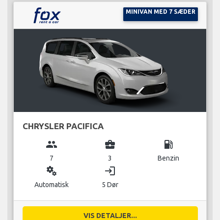
MINIVAN MED 7 SÆDER
CHRYSLER PACIFICA
group
business_center
local_gas_station
7
3
Benzin
miscellaneous_services
login
Automatisk
5 Dør
VIS DETALJER...