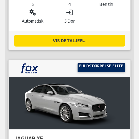
5
4
Benzin
miscellaneous_services
login
Automatisk
5 Dør
VIS DETALJER...
FULDSTØRRELSE ELITE
JAGUAR XF