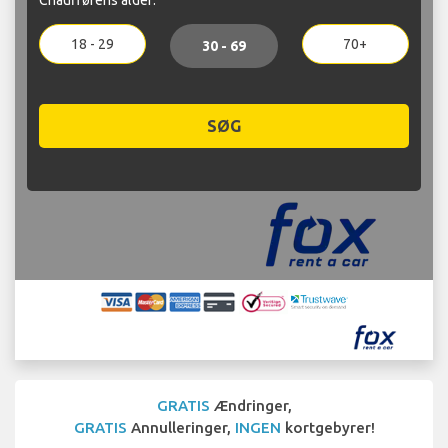
18 - 29
70+
30 - 69
SØG
GRATIS
Ændringer,
GRATIS
Annulleringer,
INGEN
kortgebyrer!