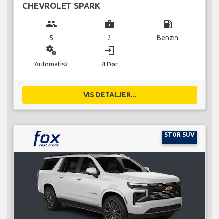
CHEVROLET SPARK
group
business_center
local_gas_station
5
2
Benzin
miscellaneous_services
login
Automatisk
4 Dør
VIS DETALJER...
STOR SUV