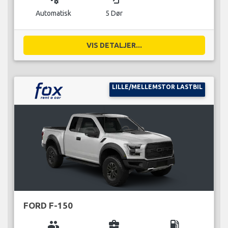
Automatisk
5 Dør
VIS DETALJER...
LILLE/MELLEMSTOR LASTBIL
FORD F-150
group
business_center
local_gas_station