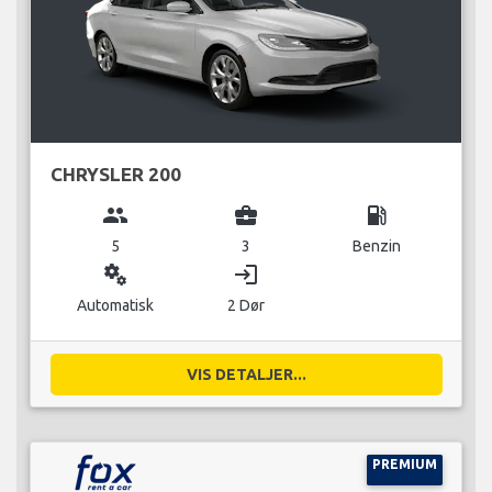
CHRYSLER 200
group
business_center
local_gas_station
5
3
Benzin
miscellaneous_services
login
Automatisk
2 Dør
VIS DETALJER...
PREMIUM