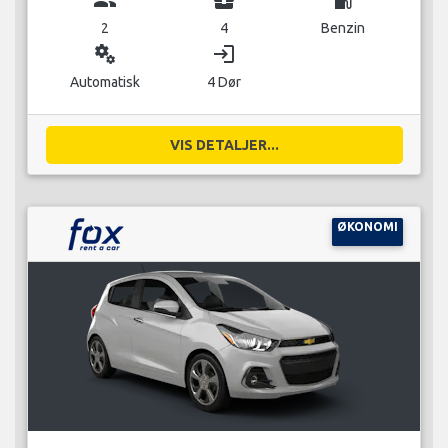
2
4
Benzin
miscellaneous_services
login
Automatisk
4 Dør
VIS DETALJER...
ØKONOMI