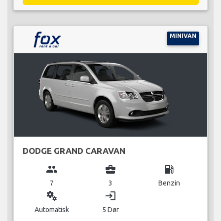
MINIVAN
DODGE GRAND CARAVAN
group
business_center
local_gas_station
7
3
Benzin
miscellaneous_services
login
Automatisk
5 Dør