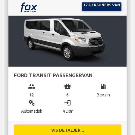
12-PERSONERS VAN
FORD TRANSIT PASSENGERVAN
group
business_center
local_gas_station
12
6
Benzin
miscellaneous_services
login
Automatisk
4 Dør
VIS DETALJER...