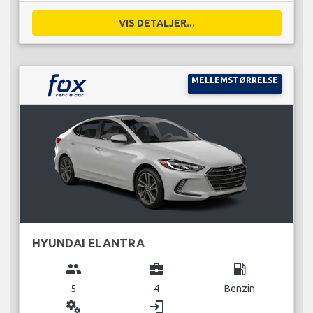
VIS DETALJER...
MELLEMSTØRRELSE
HYUNDAI ELANTRA
group
business_center
local_gas_station
5
4
Benzin
miscellaneous_services
login