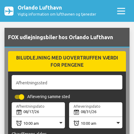
Orlando Lufthavn
Vigtig information om lufthavnen og tjenester
FOX udlejningsbiler hos Orlando Lufthavn
BILUDLEJNING MED UOVERTRUFFEN VÆRDI
FOR PENGENE
Afhentningssted
Aflevering samme sted
Afhentningsdato
Afleveringsdato
Chaufførens alder: