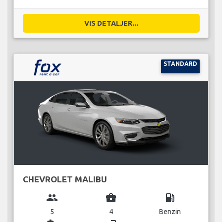
VIS DETALJER...
STANDARD
CHEVROLET MALIBU
group
business_center
local_gas_station
5
4
Benzin