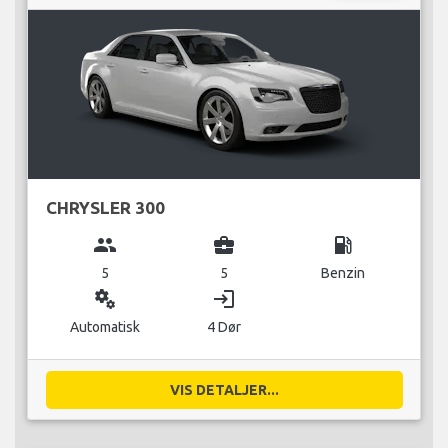
CHRYSLER 300
group
business_center
local_gas_station
5
5
Benzin
miscellaneous_services
login
Automatisk
4 Dør
VIS DETALJER...