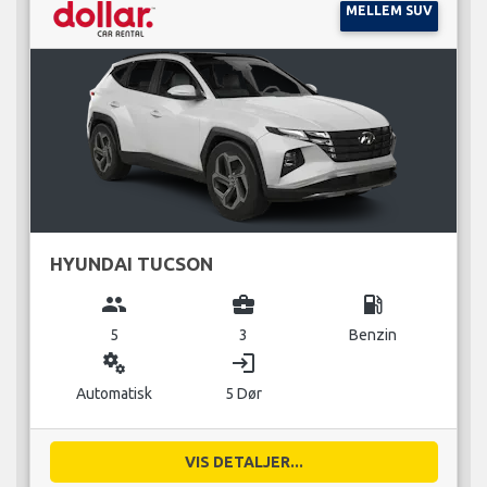
MELLEM SUV
HYUNDAI TUCSON
group
business_center
local_gas_station
5
3
Benzin
miscellaneous_services
login
Automatisk
5 Dør
VIS DETALJER...