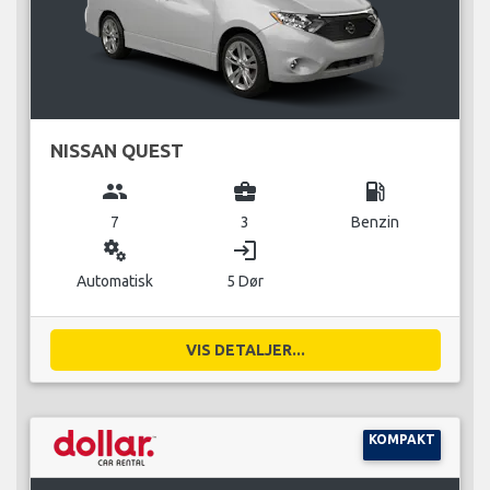
NISSAN QUEST
group
business_center
local_gas_station
7
3
Benzin
miscellaneous_services
login
Automatisk
5 Dør
VIS DETALJER...
KOMPAKT