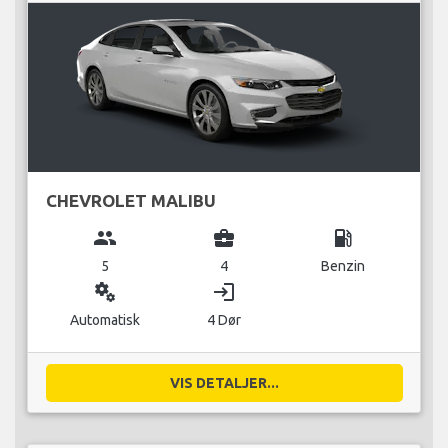
CHEVROLET MALIBU
group
business_center
local_gas_station
5
4
Benzin
miscellaneous_services
login
Automatisk
4 Dør
VIS DETALJER...