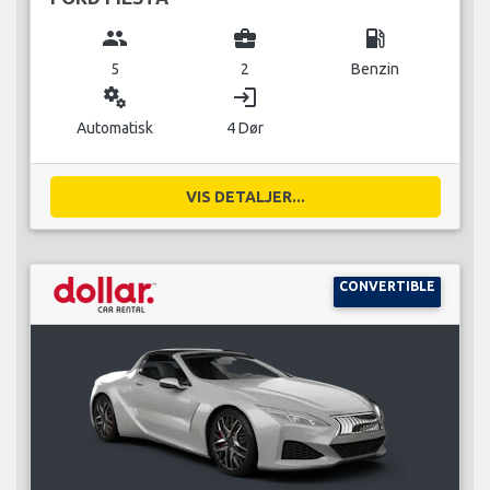
group
business_center
local_gas_station
5
2
Benzin
miscellaneous_services
login
Automatisk
4 Dør
VIS DETALJER...
CONVERTIBLE