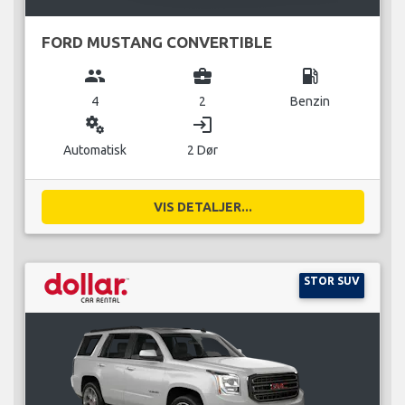
FORD MUSTANG CONVERTIBLE
group
business_center
local_gas_station
4
2
Benzin
miscellaneous_services
login
Automatisk
2 Dør
VIS DETALJER...
STOR SUV