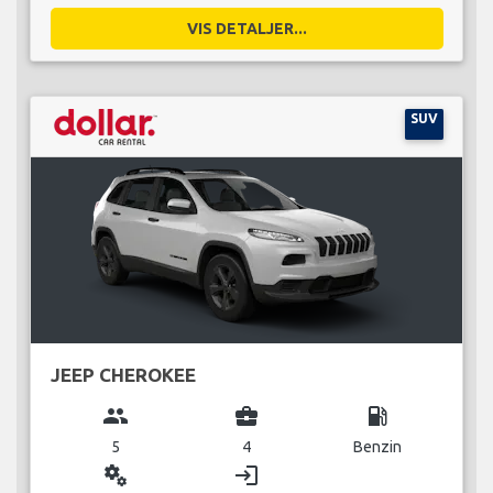
VIS DETALJER...
SUV
JEEP CHEROKEE
group
business_center
local_gas_station
5
4
Benzin
miscellaneous_services
login