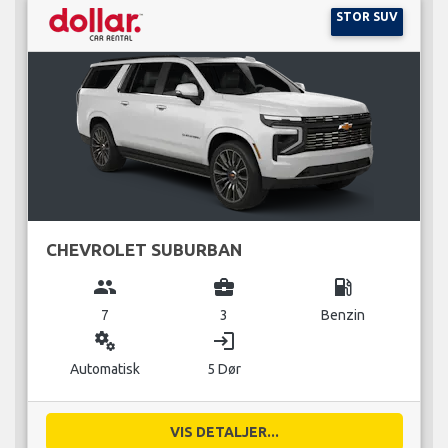
STOR SUV
CHEVROLET SUBURBAN
group
business_center
local_gas_station
7
3
Benzin
miscellaneous_services
login
Automatisk
5 Dør
VIS DETALJER...