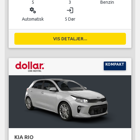
5
3
Benzin
miscellaneous_services
login
Automatisk
5 Dør
VIS DETALJER...
KOMPAKT
KIA RIO