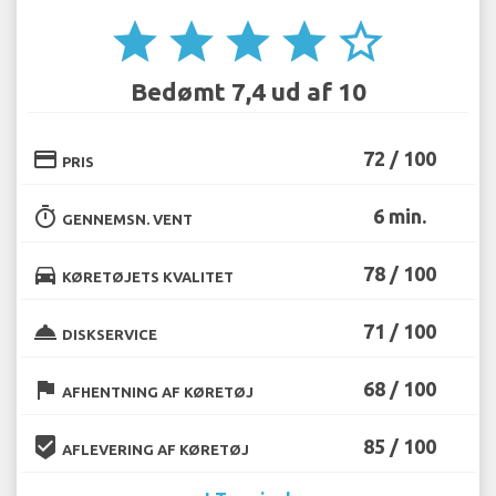
star
star
star
star
star_border
Bedømt 7,4 ud af 10
credit_card
72 / 100
PRIS
timer
6 min.
GENNEMSN. VENT
directions_car
78 / 100
KØRETØJETS KVALITET
room_service
71 / 100
DISKSERVICE
flag
68 / 100
AFHENTNING AF KØRETØJ
beenhere
85 / 100
AFLEVERING AF KØRETØJ