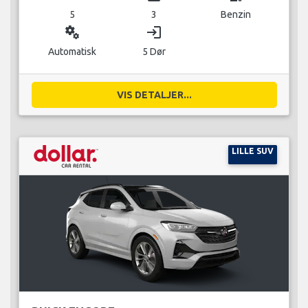
5
3
Benzin
miscellaneous_services
login
Automatisk
5 Dør
VIS DETALJER...
LILLE SUV