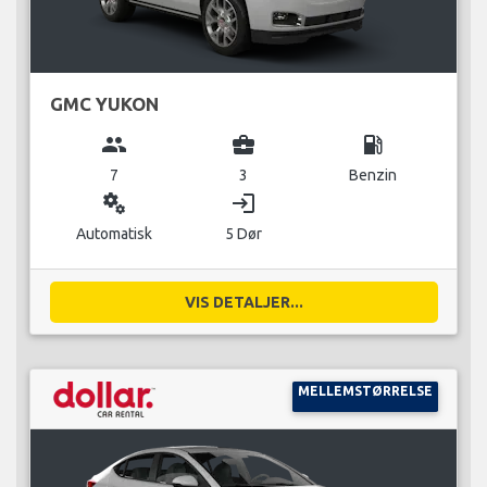
GMC YUKON
group
business_center
local_gas_station
7
3
Benzin
miscellaneous_services
login
Automatisk
5 Dør
VIS DETALJER...
MELLEMSTØRRELSE