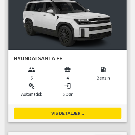
HYUNDAI SANTA FE
group
business_center
local_gas_station
5
4
Benzin
miscellaneous_services
login
Automatisk
5 Dør
VIS DETALJER...