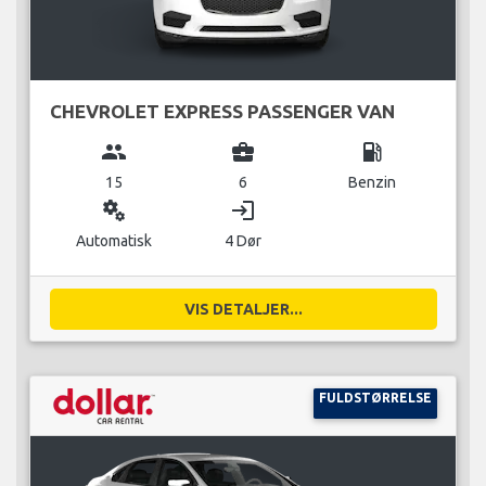
CHEVROLET EXPRESS PASSENGER VAN
group
business_center
local_gas_station
15
6
Benzin
miscellaneous_services
login
Automatisk
4 Dør
VIS DETALJER...
FULDSTØRRELSE