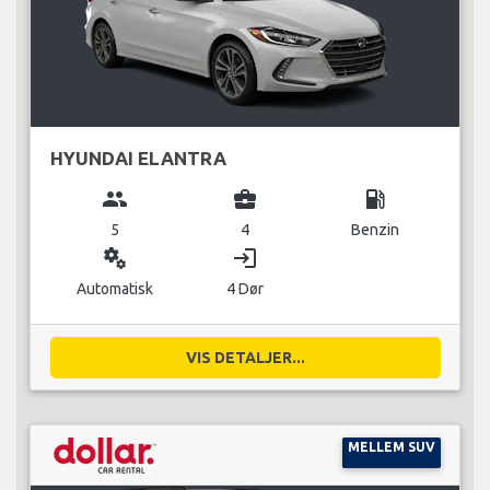
HYUNDAI ELANTRA
group
business_center
local_gas_station
5
4
Benzin
miscellaneous_services
login
Automatisk
4 Dør
VIS DETALJER...
MELLEM SUV