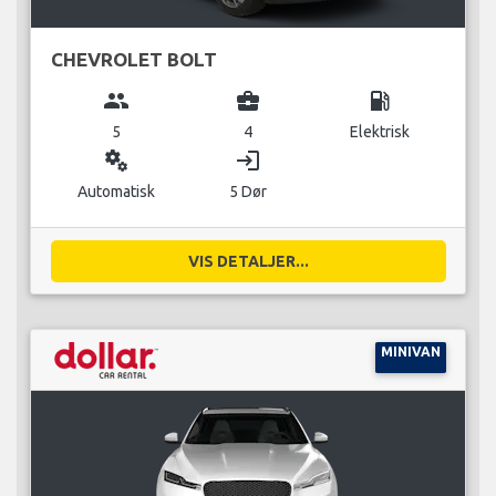
CHEVROLET BOLT
group
business_center
local_gas_station
5
4
Elektrisk
miscellaneous_services
login
Automatisk
5 Dør
VIS DETALJER...
MINIVAN