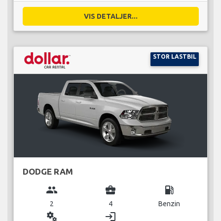
VIS DETALJER...
STOR LASTBIL
DODGE RAM
group
business_center
local_gas_station
2
4
Benzin
miscellaneous_services
login