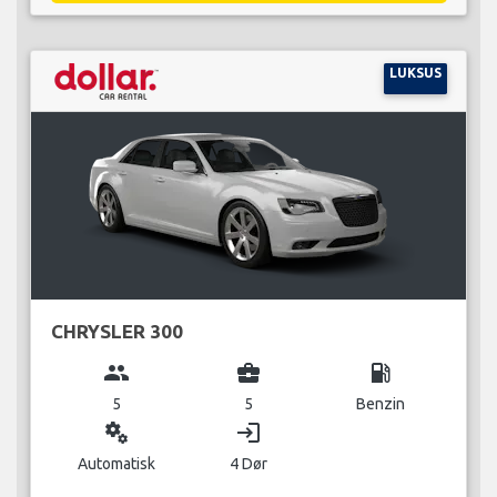
LUKSUS
CHRYSLER 300
group
business_center
local_gas_station
5
5
Benzin
miscellaneous_services
login
Automatisk
4 Dør