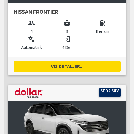
NISSAN FRONTIER
group
business_center
local_gas_station
4
3
Benzin
miscellaneous_services
login
Automatisk
4 Dør
VIS DETALJER...
STOR SUV