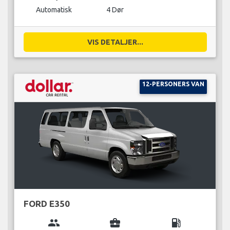
Automatisk
4 Dør
VIS DETALJER...
12-PERSONERS VAN
FORD E350
group
business_center
local_gas_station