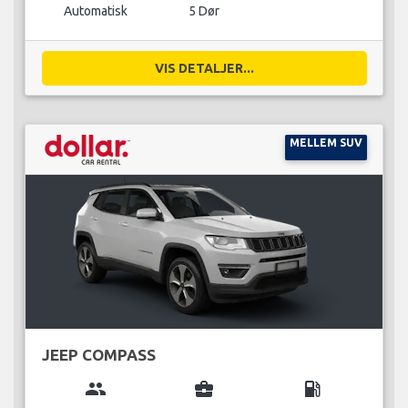
Automatisk
5 Dør
VIS DETALJER...
MELLEM SUV
JEEP COMPASS
group
business_center
local_gas_station