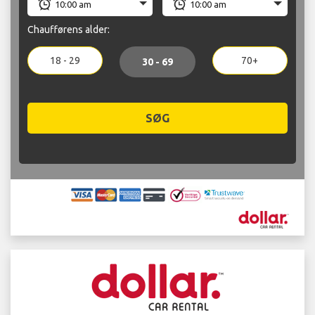
Chaufførens alder:
18 - 29
70+
30 - 69
SØG