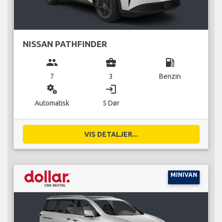
NISSAN PATHFINDER
group
business_center
local_gas_station
7
3
Benzin
miscellaneous_services
login
Automatisk
5 Dør
VIS DETALJER...
MINIVAN