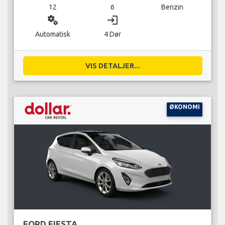
12
6
Benzin
miscellaneous_services
login
Automatisk
4 Dør
VIS DETALJER...
ØKONOMI
FORD FIESTA