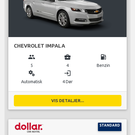
CHEVROLET IMPALA
group
business_center
local_gas_station
5
4
Benzin
miscellaneous_services
login
Automatisk
4 Dør
VIS DETALJER...
STANDARD