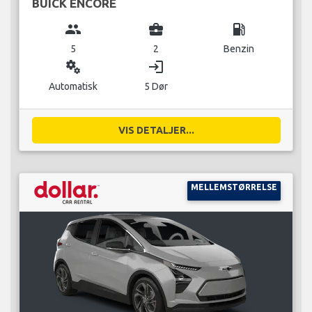
BUICK ENCORE
group
business_center
local_gas_station
5
2
Benzin
miscellaneous_services
login
Automatisk
5 Dør
VIS DETALJER...
MELLEMSTØRRELSE