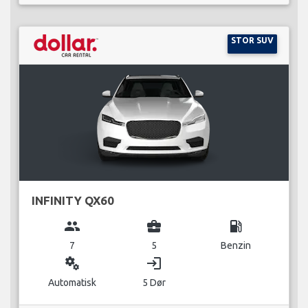
STOR SUV
INFINITY QX60
group
business_center
local_gas_station
7
5
Benzin
miscellaneous_services
login
Automatisk
5 Dør