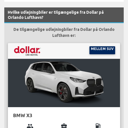
Hvilke udlejningbiler er tilgængelige fra Dollar på
Orlando Lufthavn?
De tilgængelige udlejningbiler fra Dollar på Orlando
Lufthavn er:
MELLEM SUV
BMW X3
group
business_center
local_gas_station