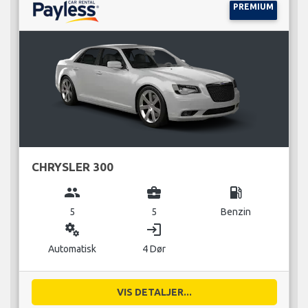
PREMIUM
CHRYSLER 300
group
business_center
local_gas_station
5
5
Benzin
miscellaneous_services
login
Automatisk
4 Dør
VIS DETALJER...