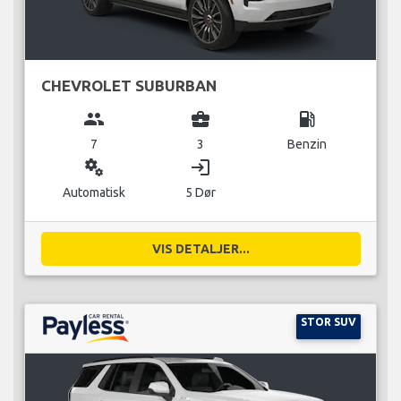
CHEVROLET SUBURBAN
group
business_center
local_gas_station
7
3
Benzin
miscellaneous_services
login
Automatisk
5 Dør
VIS DETALJER...
STOR SUV