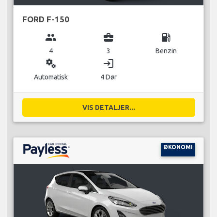
FORD F-150
group
business_center
local_gas_station
4
3
Benzin
miscellaneous_services
login
Automatisk
4 Dør
VIS DETALJER...
ØKONOMI