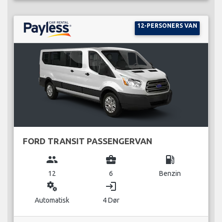
12-PERSONERS VAN
FORD TRANSIT PASSENGERVAN
group
business_center
local_gas_station
12
6
Benzin
miscellaneous_services
login
Automatisk
4 Dør