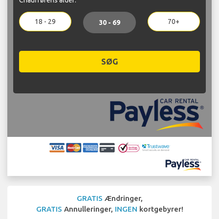
18 - 29
70+
30 - 69
SØG
GRATIS
Ændringer,
GRATIS
Annulleringer,
INGEN
kortgebyrer!