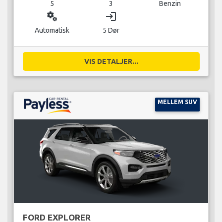
5
3
Benzin
miscellaneous_services
login
Automatisk
5 Dør
VIS DETALJER...
MELLEM SUV
FORD EXPLORER