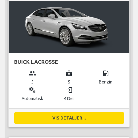
BUICK LACROSSE
group
business_center
local_gas_station
5
5
Benzin
miscellaneous_services
login
Automatisk
4 Dør
VIS DETALJER...