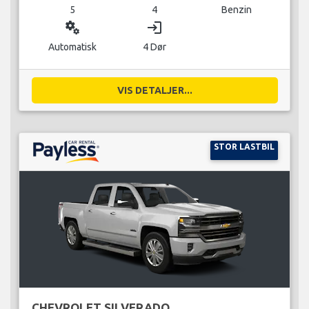
5
4
Benzin
miscellaneous_services
login
Automatisk
4 Dør
VIS DETALJER...
STOR LASTBIL
CHEVROLET SILVERADO