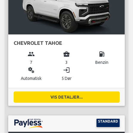
CHEVROLET TAHOE
group
business_center
local_gas_station
7
3
Benzin
miscellaneous_services
login
Automatisk
5 Dør
VIS DETALJER...
STANDARD