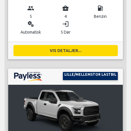
group
business_center
local_gas_station
5
4
Benzin
miscellaneous_services
login
Automatisk
5 Dør
VIS DETALJER...
LILLE/MELLEMSTOR LASTBIL