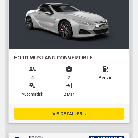
FORD MUSTANG CONVERTIBLE
group
business_center
local_gas_station
4
2
Benzin
miscellaneous_services
login
Automatisk
2 Dør
VIS DETALJER...