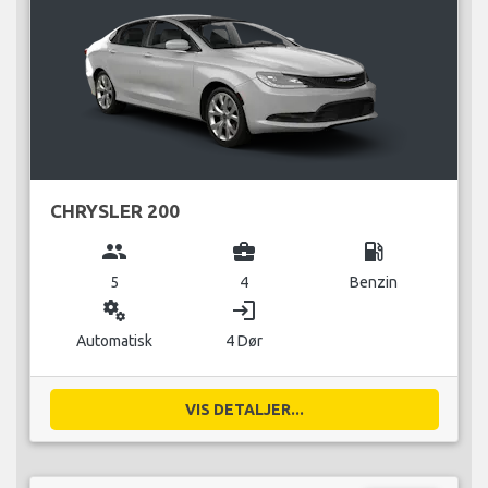
CHRYSLER 200
group
business_center
local_gas_station
5
4
Benzin
miscellaneous_services
login
Automatisk
4 Dør
VIS DETALJER...