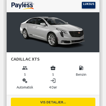
LUKSUS
CADILLAC XTS
group
business_center
local_gas_station
5
5
Benzin
miscellaneous_services
login
Automatisk
4 Dør
VIS DETALJER...