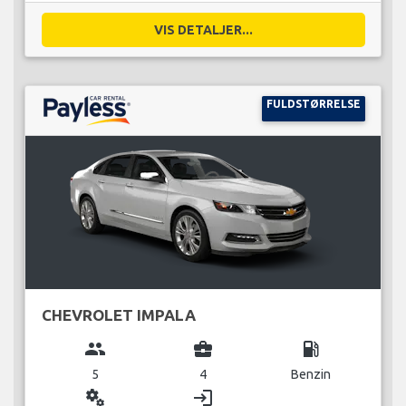
VIS DETALJER...
FULDSTØRRELSE
CHEVROLET IMPALA
group
business_center
local_gas_station
5
4
Benzin
miscellaneous_services
login