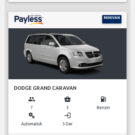
MINIVAN
DODGE GRAND CARAVAN
group
business_center
local_gas_station
7
3
Benzin
miscellaneous_services
login
Automatisk
5 Dør