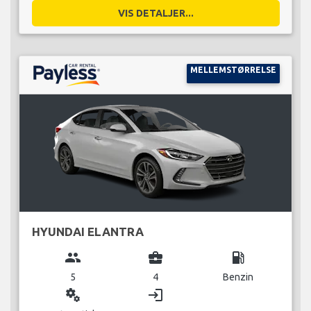
VIS DETALJER...
MELLEMSTØRRELSE
HYUNDAI ELANTRA
group
business_center
local_gas_station
5
4
Benzin
miscellaneous_services
login