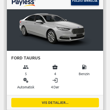
FULDSTØRRELSE
FORD TAURUS
group
business_center
local_gas_station
5
4
Benzin
miscellaneous_services
login
Automatisk
4 Dør
VIS DETALJER...