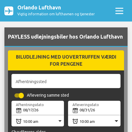
Orlando Lufthavn
Vigtig information om lufthavnen og tjenester
PAYLESS udlejningsbiler hos Orlando Lufthavn
BILUDLEJNING MED UOVERTRUFFEN VÆRDI
FOR PENGENE
Afhentningssted
Aflevering samme sted
Afhentningsdato
Afleveringsdato
Chaufførens alder: