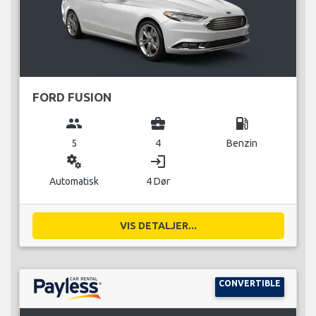
FORD FUSION
group
business_center
local_gas_station
5
4
Benzin
miscellaneous_services
login
Automatisk
4 Dør
VIS DETALJER...
CONVERTIBLE