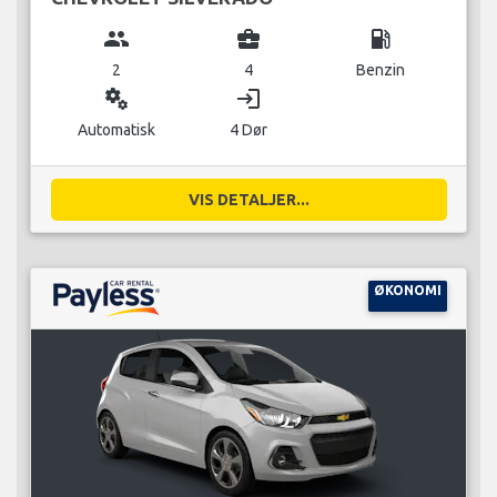
group
business_center
local_gas_station
2
4
Benzin
miscellaneous_services
login
Automatisk
4 Dør
VIS DETALJER...
ØKONOMI