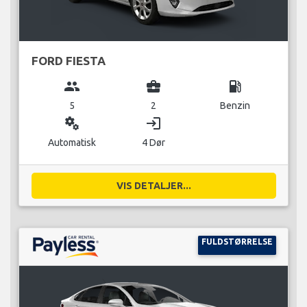
FORD FIESTA
group
business_center
local_gas_station
5
2
Benzin
miscellaneous_services
login
Automatisk
4 Dør
VIS DETALJER...
FULDSTØRRELSE