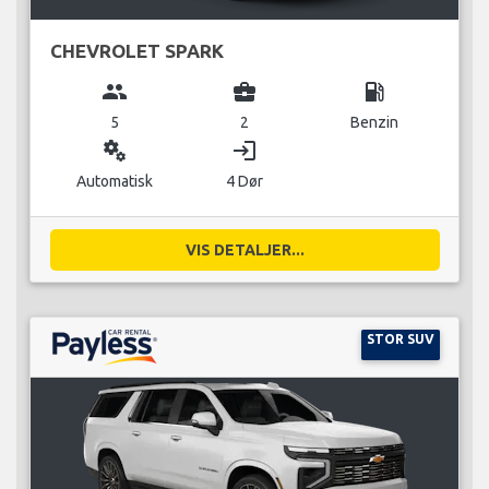
CHEVROLET SPARK
group
business_center
local_gas_station
5
2
Benzin
miscellaneous_services
login
Automatisk
4 Dør
VIS DETALJER...
STOR SUV