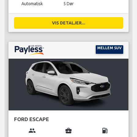
Automatisk
5 Dør
VIS DETALJER...
MELLEM SUV
FORD ESCAPE
group
business_center
local_gas_station