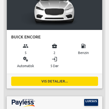
BUICK ENCORE
group
business_center
local_gas_station
5
2
Benzin
miscellaneous_services
login
Automatisk
5 Dør
VIS DETALJER...
LUKSUS