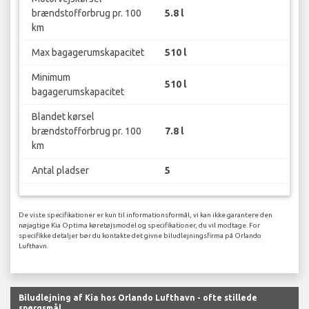
brændstofforbrug pr. 100
5.8 l
km
Max bagagerumskapacitet
510 l
Minimum
510 l
bagagerumskapacitet
Blandet kørsel
brændstofforbrug pr. 100
7.8 l
km
Antal pladser
5
De viste specifikationer er kun til informationsformål, vi kan ikke garantere den
nøjagtige Kia Optima køretøjsmodel og specifikationer, du vil modtage. For
specifikke detaljer bør du kontakte det givne biludlejningsfirma på Orlando
Lufthavn.
Biludlejning af Kia hos Orlando Lufthavn - ofte stillede
spørgsmål