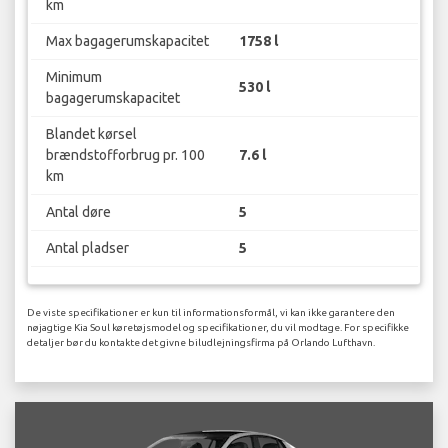
km
Max bagagerumskapacitet
1758 l
Minimum
530 l
bagagerumskapacitet
Blandet kørsel
brændstofforbrug pr. 100
7.6 l
km
Antal døre
5
Antal pladser
5
De viste specifikationer er kun til informationsformål, vi kan ikke garantere den
nøjagtige Kia Soul køretøjsmodel og specifikationer, du vil modtage. For specifikke
detaljer bør du kontakte det givne biludlejningsfirma på Orlando Lufthavn.