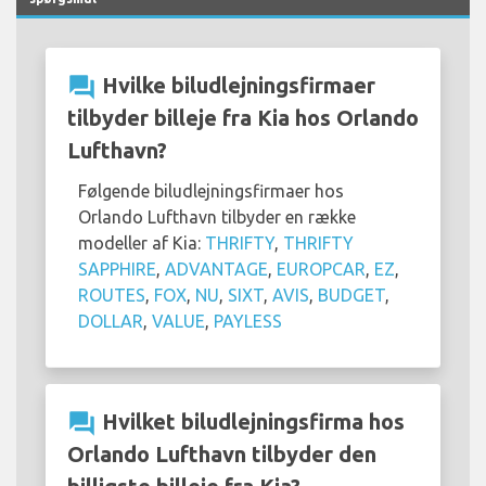
question_answer
Hvilke biludlejningsfirmaer
tilbyder billeje fra Kia hos Orlando
Lufthavn?
Følgende biludlejningsfirmaer hos
Orlando Lufthavn tilbyder en række
modeller af Kia:
THRIFTY
,
THRIFTY
SAPPHIRE
,
ADVANTAGE
,
EUROPCAR
,
EZ
,
ROUTES
,
FOX
,
NU
,
SIXT
,
AVIS
,
BUDGET
,
DOLLAR
,
VALUE
,
PAYLESS
question_answer
Hvilket biludlejningsfirma hos
Orlando Lufthavn tilbyder den