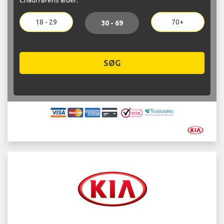
18 - 29
70+
30 - 69
SØG