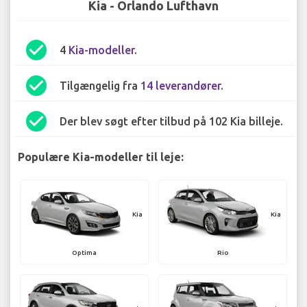
Kia - Orlando Lufthavn
check_circle
4
Kia-modeller
.
check_circle
Tilgængelig fra
14 leverandører
.
check_circle
Der blev søgt efter tilbud på 102 Kia billeje.
Populære Kia-modeller til leje:
Kia
Kia
Optima
Rio