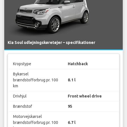
Kia Soul udlejningskøretøjer – specifikationer
Kropstype
Hatchback
Bykørsel
brændstofforbrug pr. 100
8.1 l
km
Drivhjul
Front wheel drive
Brændstof
95
Motorvejskørsel
brændstofforbrug pr. 100
6.7 l