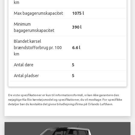
km
Max bagagerumskapacitet
1075 l
Minimum
390 l
bagagerumskapacitet
Blandet kørsel
brændstofforbrug pr. 100
6.6 l
km
Antal døre
5
Antal pladser
5
De viste specifikationer er kun til informationsformål, vi kan ikke garantere den
nøjagtige Kia Rio køretøjsmodel og specifikationer, du vil modtage. For specifikke
detaljer bør du kontakte det givne biludlejningsfirma på Orlando Lufthavn.