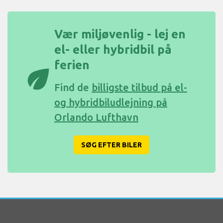
Vær miljøvenlig - lej en
el- eller hybridbil på
ferien
eco
Find de
billigste tilbud på el-
og hybridbiludlejning på
Orlando Lufthavn
SØG EFTER BILER