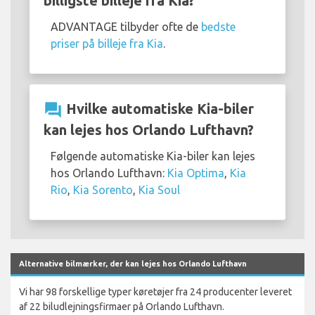
billigste billeje fra Kia?
ADVANTAGE tilbyder ofte de
bedste
priser på billeje fra Kia
.
question_answer
Hvilke automatiske Kia-biler
kan lejes hos Orlando Lufthavn?
Følgende automatiske Kia-biler kan lejes
hos Orlando Lufthavn:
Kia Optima
,
Kia
Rio
,
Kia Sorento
,
Kia Soul
Alternative bilmærker, der kan lejes hos Orlando Lufthavn
Vi har 98 forskellige typer køretøjer fra 24 producenter leveret
af 22 biludlejningsfirmaer på Orlando Lufthavn.