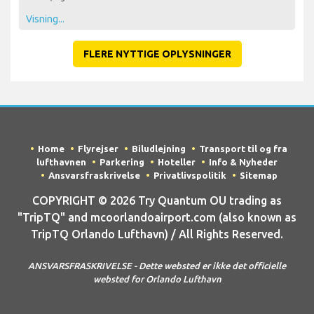
Visning...
FLERE NYTTIGE OPLYSNINGER
Home
Flyrejser
Biludlejning
Transport til og fra
lufthavnen
Parkering
Hoteller
Info & Nyheder
Ansvarsfraskrivelse
Privatlivspolitik
Sitemap
COPYRIGHT © 2026 Try Quantum OU trading as
"TripTQ" and mcoorlandoairport.com (also known as
TripTQ Orlando Lufthavn) / All Rights Reserved.
ANSVARSFRASKRIVELSE - Dette websted er ikke det officielle
websted for Orlando Lufthavn