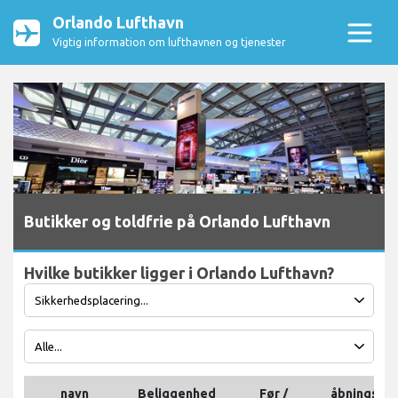
Orlando Lufthavn
Vigtig information om lufthavnen og tjenester
Butikker og toldfrie på Orlando Lufthavn
Hvilke butikker ligger i Orlando Lufthavn?
navn
Beliggenhed
Før /
åbningstid