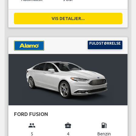
VIS DETALJER...
FULDSTØRRELSE
FORD FUSION
group
business_center
local_gas_station
5
4
Benzin