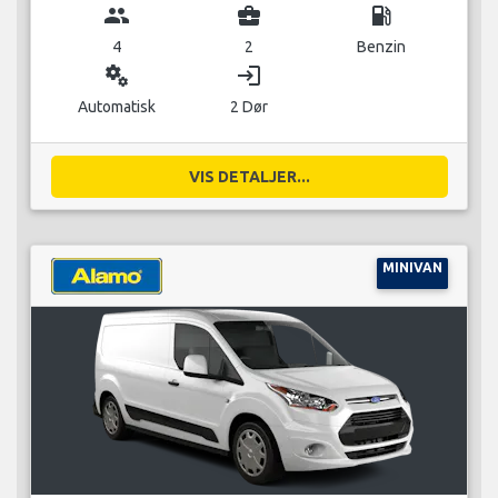
group
business_center
local_gas_station
4
2
Benzin
miscellaneous_services
login
Automatisk
2 Dør
VIS DETALJER...
MINIVAN