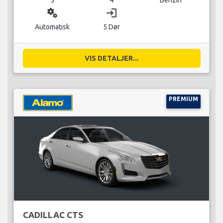
miscellaneous_services
login
Automatisk
5 Dør
VIS DETALJER...
PREMIUM
CADILLAC CTS