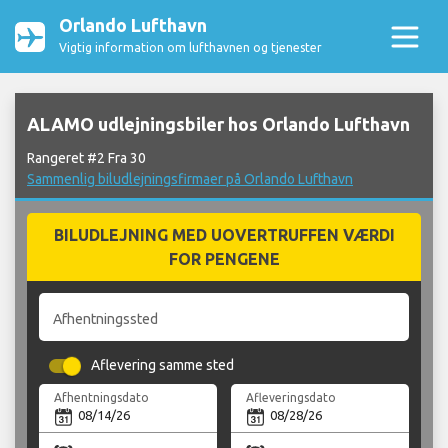
Orlando Lufthavn
Vigtig information om lufthavnen og tjenester
ALAMO udlejningsbiler hos Orlando Lufthavn
Rangeret #2 Fra 30
Sammenlig biludlejningsfirmaer på Orlando Lufthavn
BILUDLEJNING MED UOVERTRUFFEN VÆRDI
FOR PENGENE
Afhentningssted
Aflevering samme sted
Afhentningsdato
Afleveringsdato