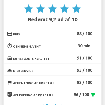
star
star
star
star
star
Bedømt 9,2 ud af 10
credit_card
88 / 100
PRIS
timer
30 min.
GENNEMSN. VENT
directions_car
91 / 100
KØRETØJETS KVALITET
room_service
93 / 100
DISKSERVICE
flag
92 / 100
AFHENTNING AF KØRETØJ
beenhere
96 / 100
emoji_events
AFLEVERING AF KØRETØJ