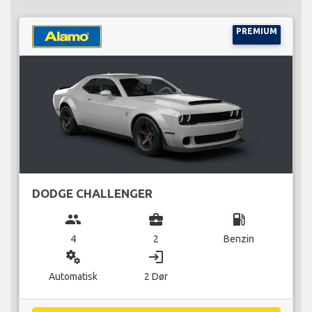
PREMIUM
DODGE CHALLENGER
group
business_center
local_gas_station
4
2
Benzin
miscellaneous_services
login
Automatisk
2 Dør