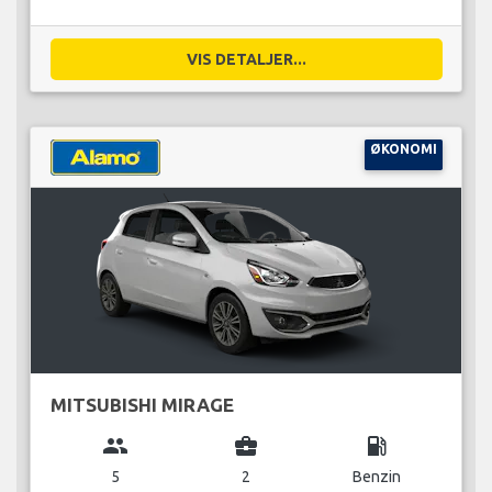
VIS DETALJER...
ØKONOMI
MITSUBISHI MIRAGE
group
business_center
local_gas_station
5
2
Benzin