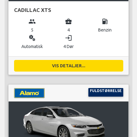
CADILLAC XTS
group
business_center
local_gas_station
5
4
Benzin
miscellaneous_services
login
Automatisk
4 Dør
VIS DETALJER...
FULDSTØRRELSE