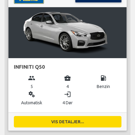
INFINITI Q50
group
business_center
local_gas_station
5
4
Benzin
miscellaneous_services
login
Automatisk
4 Dør
VIS DETALJER...