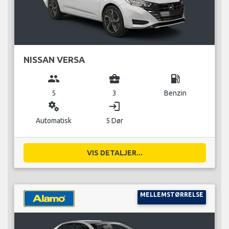
NISSAN VERSA
group
business_center
local_gas_station
5
3
Benzin
miscellaneous_services
login
Automatisk
5 Dør
VIS DETALJER...
MELLEMSTØRRELSE