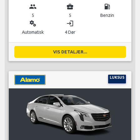
group
business_center
local_gas_station
5
5
Benzin
miscellaneous_services
login
Automatisk
4 Dør
VIS DETALJER...
LUKSUS