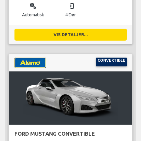
miscellaneous_services
login
Automatisk
4 Dør
VIS DETALJER...
CONVERTIBLE
FORD MUSTANG CONVERTIBLE