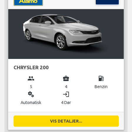
CHRYSLER 200
group
business_center
local_gas_station
5
4
Benzin
miscellaneous_services
login
Automatisk
4 Dør
VIS DETALJER...