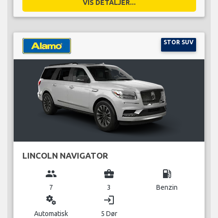
VIS DETALJER...
STOR SUV
LINCOLN NAVIGATOR
group
business_center
local_gas_station
7
3
Benzin
miscellaneous_services
login
Automatisk
5 Dør