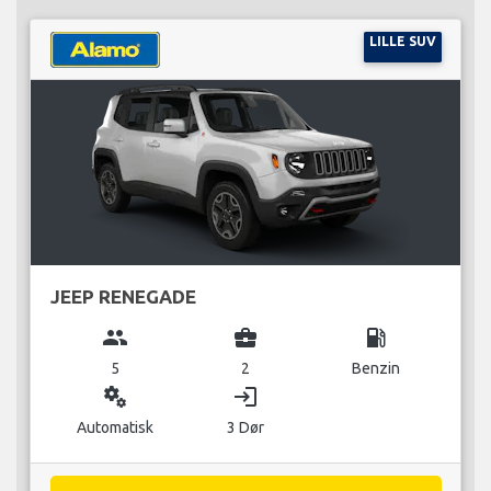
LILLE SUV
JEEP RENEGADE
group
business_center
local_gas_station
5
2
Benzin
miscellaneous_services
login
Automatisk
3 Dør