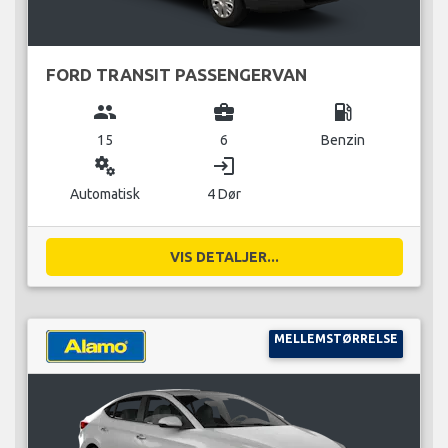
FORD TRANSIT PASSENGERVAN
group
business_center
local_gas_station
15
6
Benzin
miscellaneous_services
login
Automatisk
4 Dør
VIS DETALJER...
MELLEMSTØRRELSE