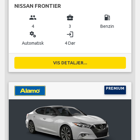
NISSAN FRONTIER
group
business_center
local_gas_station
4
3
Benzin
miscellaneous_services
login
Automatisk
4 Dør
VIS DETALJER...
PREMIUM