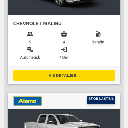
CHEVROLET MALIBU
group
business_center
local_gas_station
5
4
Benzin
miscellaneous_services
login
Automatisk
4 Dør
VIS DETALJER...
STOR LASTBIL