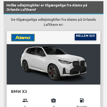
Hvilke udlejningbiler er tilgængelige fra Alamo på
Orlando Lufthavn?
De tilgængelige udlejningbiler fra Alamo på Orlando
Lufthavn er:
MELLEM SUV
BMW X3
group
business_center
local_gas_station
5
4
Benzin