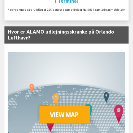
I Terminal
* beregninet på grundlag af 279 seneste anmeldelser fra 5831 samlede anmeldelser.
Hvor er ALAMO udlejningsskranke på Orlando
Lufthavn?