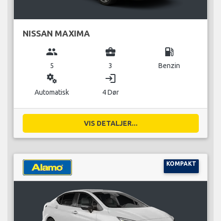
NISSAN MAXIMA
group
business_center
local_gas_station
5
3
Benzin
miscellaneous_services
login
Automatisk
4 Dør
VIS DETALJER...
KOMPAKT