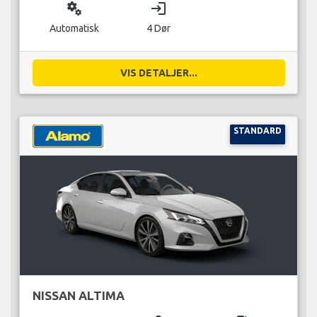
miscellaneous_services
login
Automatisk
4 Dør
VIS DETALJER...
STANDARD
NISSAN ALTIMA