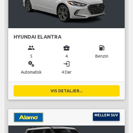
HYUNDAI ELANTRA
group
business_center
local_gas_station
5
4
Benzin
miscellaneous_services
login
Automatisk
4 Dør
VIS DETALJER...
MELLEM SUV