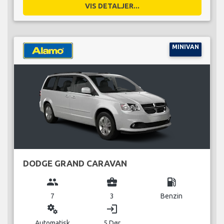
VIS DETALJER...
MINIVAN
DODGE GRAND CARAVAN
group
business_center
local_gas_station
7
3
Benzin
miscellaneous_services
login
Automatisk
5 Dør