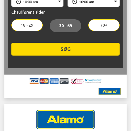
Chaufførens alder:
18 - 29
70+
30 - 69
SØG