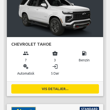
CHEVROLET TAHOE
group
business_center
local_gas_station
7
3
Benzin
miscellaneous_services
login
Automatisk
5 Dør
VIS DETALJER...
STANDARD