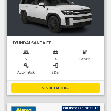
HYUNDAI SANTA FE
group
business_center
local_gas_station
5
4
Benzin
miscellaneous_services
login
Automatisk
5 Dør
VIS DETALJER...
FULDSTØRRELSE ELITE