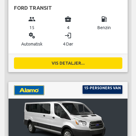
FORD TRANSIT
group
business_center
local_gas_station
15
4
Benzin
miscellaneous_services
login
Automatisk
4 Dør
VIS DETALJER...
15-PERSONERS VAN