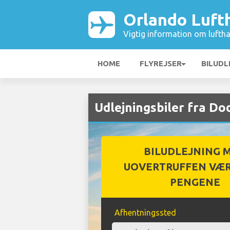
Orlando Luft
Vigtig information om luftha
HOME
FLYREJSER
BILUDL
Udlejningsbiler fra D
BILUDLEJNING 
UOVERTRUFFEN VÆR
PENGENE
Afhentningssted