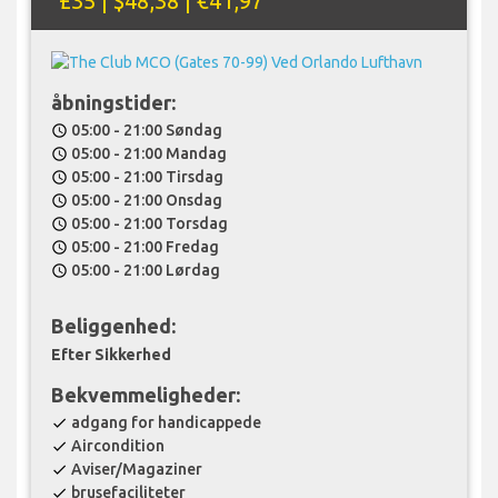
£35 | $48,38 | €41,97
åbningstider:
05:00 - 21:00 Søndag
schedule
05:00 - 21:00 Mandag
schedule
05:00 - 21:00 Tirsdag
schedule
05:00 - 21:00 Onsdag
schedule
05:00 - 21:00 Torsdag
schedule
05:00 - 21:00 Fredag
schedule
05:00 - 21:00 Lørdag
schedule
Beliggenhed:
Efter Sikkerhed
Bekvemmeligheder:
adgang for handicappede
check
Aircondition
check
Aviser/Magaziner
check
brusefaciliteter
check