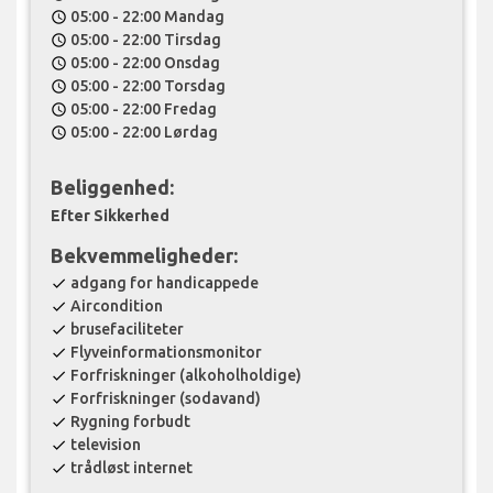
05:00 - 22:00 Mandag
schedule
05:00 - 22:00 Tirsdag
schedule
05:00 - 22:00 Onsdag
schedule
05:00 - 22:00 Torsdag
schedule
05:00 - 22:00 Fredag
schedule
05:00 - 22:00 Lørdag
schedule
Beliggenhed:
Efter Sikkerhed
Bekvemmeligheder:
adgang for handicappede
check
Aircondition
check
brusefaciliteter
check
Flyveinformationsmonitor
check
Forfriskninger (alkoholholdige)
check
Forfriskninger (sodavand)
check
Rygning forbudt
check
television
check
trådløst internet
check