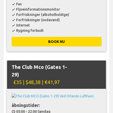
Fax
check
Flyveinformationsmonitor
check
Forfriskninger (alkoholholdige)
check
Forfriskninger (sodavand)
check
Internet
check
Rygning forbudt
check
BOOK NU
The Club Mco (Gates 1-
29)
£35 | $48,38 | €41,97
åbningstider:
05:00 - 22:00 Søndag
schedule