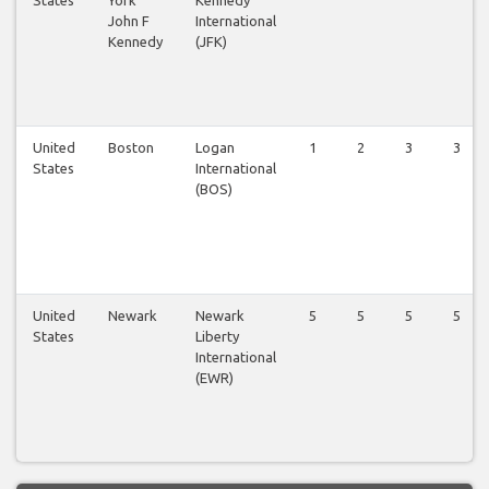
States
York
Kennedy
John F
International
Kennedy
(JFK)
United
Boston
Logan
1
2
3
3
States
International
(BOS)
United
Newark
Newark
5
5
5
5
States
Liberty
International
(EWR)