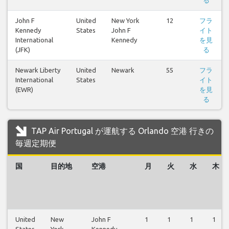
る
John F
United
New York
12
フラ
Kennedy
States
John F
イト
International
Kennedy
を見
(JFK)
る
Newark Liberty
United
Newark
55
フラ
International
States
イト
(EWR)
を見
る
TAP Air Portugal が運航する Orlando 空港 行きの
毎週定期便
国
目的地
空港
月
火
水
木
United
New
John F
1
1
1
1