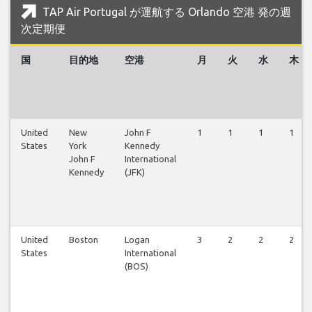
TAP Air Portugal が運航する Orlando 空港 発の週
次定期便
国
目的地
空港
月
火
水
木
United
New
John F
1
1
1
1
States
York
Kennedy
John F
International
Kennedy
(JFK)
United
Boston
Logan
3
2
2
2
States
International
(BOS)