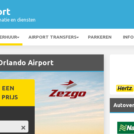
ort
matie en diensten
ERHUUR
AIRPORT TRANSFERS
PARKEREN
INFO
Orlando Airport
 EEN
PRIJS
Autover