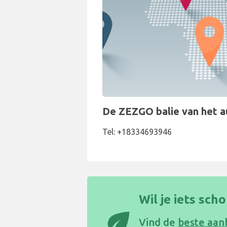
De ZEZGO balie van het aut
Tel: +18334693946
Wil je iets sch
eco
Vind de
beste aan