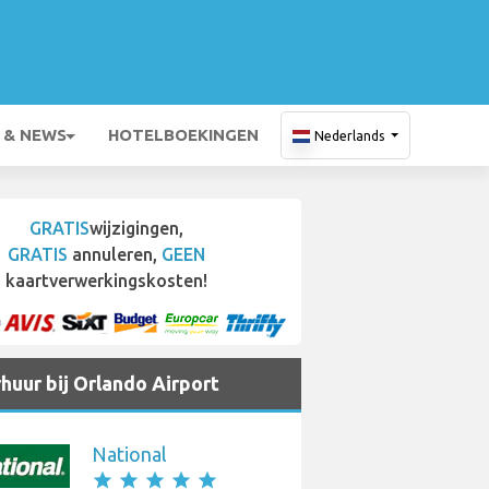
 & NEWS
HOTELBOEKINGEN
Nederlands
GRATIS
wijzigingen,
GRATIS
annuleren,
GEEN
kaartverwerkingskosten!
huur bij Orlando Airport
National
star
star
star
star
star