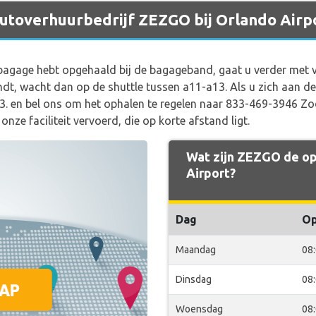
 autoverhuurbedrijf ZEZGO bij Orlando Airp
gage hebt opgehaald bij de bagageband, gaat u verder met ve
ndt, wacht dan op de shuttle tussen a11-a13. Als u zich aan d
3. en bel ons om het ophalen te regelen naar 833-469-3946 Zo
nze faciliteit vervoerd, die op korte afstand ligt.
Wat zijn ZEZGO de op
Airport?
Dag
O
Maandag
08
Dinsdag
08
Woensdag
08